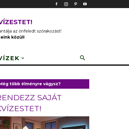
VÍZESTET!
tálja az önfeledt szórakozást!
zeink közül!
VÍZEK
Még több élményre vágysz?
RENDEZZ SAJÁT
KVÍZESTET!