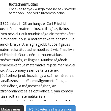
tudtadnemtudtad
Érdekes tények & izgalmas kvízek sokféle
témában - pár perc kikapcsolódás!
Mutass még!
Követés az Instagramon