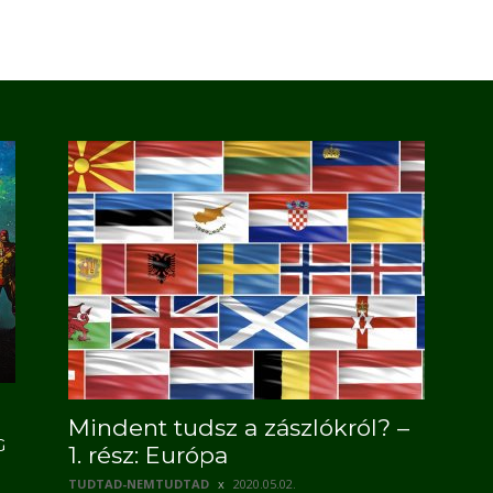
Mindent tudsz a zászlókról? –
G
1. rész: Európa
TUDTAD-NEMTUDTAD
2020.05.02.