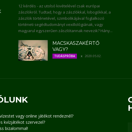
12 kérdés - az utolsó kivételével csak európai
K
zászlókról. Tudtad, hogy a zászlókkal, lobogókkal, a
zászlók történetével, szimbolikájával foglalkozó
történeti segédtudományt vexillológiának, vagy
magyarul egyszerűen zászlótannak nevezik? Hány...
MACSKASZAKÉRTŐ
VAGY?
2020.05.02.
TUDÁSPRÓBA
ÓLUNK
kvízestet vagy online játékot rendeznél?
s kvízjátékot szervezel?
ss bizalommal!