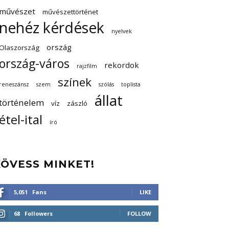
művészet
művészettörténet
nehéz kérdések
nyelvek
ország
Olaszország
ország-város
rekordok
rajzfilm
színek
reneszánsz
szem
szólás
toplista
állat
történelem
víz
zászló
étel-ital
író
KÖVESS MINKET!
5,051
Fans
LIKE
68
Followers
FOLLOW