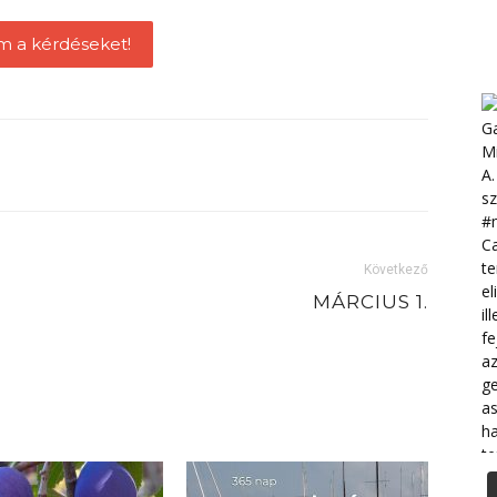
m a kérdéseket!
Következő
MÁRCIUS 1.