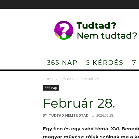
Tudtad?
Nem
tudtad?
365 NAP
5 KÉRDÉS
7
Home
365 nap
Február 28.
365 nap
Február 28.
BY
TUDTAD-NEMTUDTAD
2026.02.28.
Egy finn és egy svéd téma, XVI. Bened
magyar művész: róluk szólnak ma a k