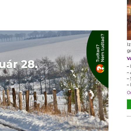
I
ga
V
–
– 
–
–
On