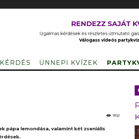
RENDEZZ SAJÁT K
Izgalmas kérdések és részletes útmutató garan
Válogass videós partykví
 KÉRDÉS
ÜNNEPI KVÍZEK
PARTYK
1852
ek pápa lemondása, valamint két zseniális
érdések.