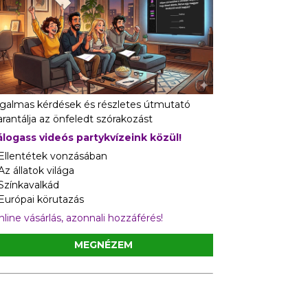
zgalmas kérdések és részletes útmutató
rantálja az önfeledt szórakozást
álogass videós partykvízeink közül!
 Ellentétek vonzásában
Az állatok világa
 Színkavalkád
 Európai körutazás
line vásárlás, azonnali hozzáférés!
MEGNÉZEM