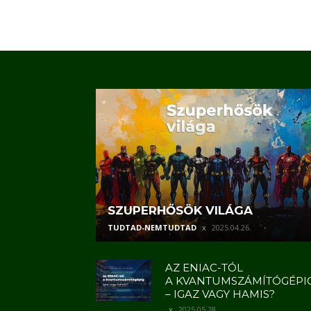
SZUPERHŐSÖK VILÁGA
TUDTAD-NEMTUDTAD
2025.04.26.
AZ ENIAC-TÓL
A KVANTUMSZÁMÍTÓGÉPI
– IGAZ VAGY HAMIS?
2025.05.28.