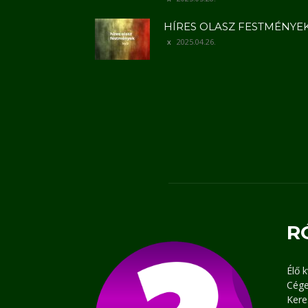
HÍRES OLASZ FESTMÉNYE
2025.04.26.
R
Élő 
Cége
Kere