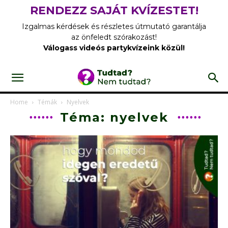
RENDEZZ SAJÁT KVÍZESTET!
Izgalmas kérdések és részletes útmutató garantálja
az önfeledt szórakozást!
Válogass videós partykvízeink közül!
Home
Témák
Nyelvek
Téma: nyelvek