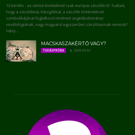
12 kérdés - az utolsó kivételével csak európai zászlókról. Tudtad,
hogy a zászlókkal, lobogókkal, a zászlók történetével,
szimbolikájával foglalkozó történeti segédtudományt
vexillológiának, vagy magyarul egyszerűen zászlótannak nevezik?
Hány...
MACSKASZAKÉRTŐ VAGY?
2020.05.02.
TUDÁSPRÓBA