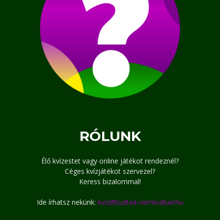
RÓLUNK
Élő kvízestet vagy online játékot rendeznél?
Céges kvízjátékot szervezel?
Keress bizalommal!
Ide írhatsz nekünk:
kviz@tudtad-nemtudtad.hu