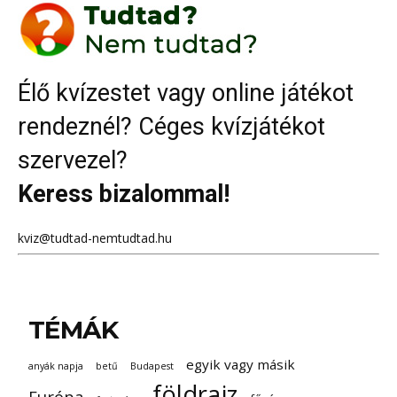
Élő kvízestet vagy online játékot
rendeznél? Céges kvízjátékot
szervezel?
Keress bizalommal!
kviz@tudtad-nemtudtad.hu
TÉMÁK
egyik vagy másik
anyák napja
betű
Budapest
földrajz
Európa