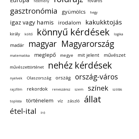
főváros
festmény
gasztronómia
gyümölcs
hegy
kakukktojás
igaz vagy hamis
irodalom
könnyű kérdések
király
költő
logika
magyar
Magyarország
madár
meglepő
mit jelent
művészet
megye
matematika
nehéz kérdések
művészettörténet
ország-város
ország
Olaszország
nyelvek
színek
rekordok
rajzfilm
reneszánsz
szem
szólás
állat
történelem
víz
zászló
toplista
étel-ital
író