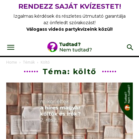
RENDEZZ SAJÁT KVÍZESTET!
Izgalmas kérdések és részletes útmutató garantálja
az önfeledt szórakozást!
Válogass videós partykvízeink közül!
Home
Témák
Költő
Téma: költő