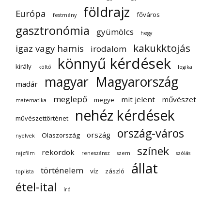
földrajz
Európa
főváros
festmény
gasztronómia
gyümölcs
hegy
kakukktojás
igaz vagy hamis
irodalom
könnyű kérdések
király
költő
logika
magyar
Magyarország
madár
meglepő
mit jelent
művészet
megye
matematika
nehéz kérdések
művészettörténet
ország-város
ország
Olaszország
nyelvek
színek
rekordok
rajzfilm
reneszánsz
szem
szólás
állat
történelem
víz
zászló
toplista
étel-ital
író