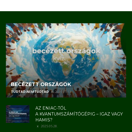
BECÉZETT ORSZÁGOK
TUDTAD-NEMTUDTAD
2025.05.13.
AZ ENIAC-TÓL
A KVANTUMSZÁMÍTÓGÉPIG – IGAZ VAGY
HAMIS?
2025.05.28.