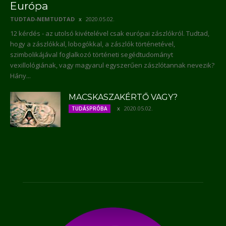
Európa
TUDTAD-NEMTUDTAD
2020.05.02.
12 kérdés - az utolsó kivételével csak európai zászlókról. Tudtad,
hogy a zászlókkal, lobogókkal, a zászlók történetével,
szimbolikájával foglalkozó történeti segédtudományt
vexillológiának, vagy magyarul egyszerűen zászlótannak nevezik?
Hány...
MACSKASZAKÉRTŐ VAGY?
2020.05.02.
TUDÁSPRÓBA