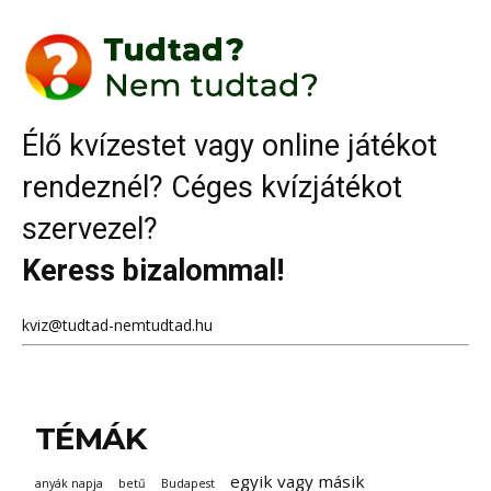
Élő kvízestet vagy online játékot
rendeznél? Céges kvízjátékot
szervezel?
Keress bizalommal!
kviz@tudtad-nemtudtad.hu
TÉMÁK
egyik vagy másik
anyák napja
betű
Budapest