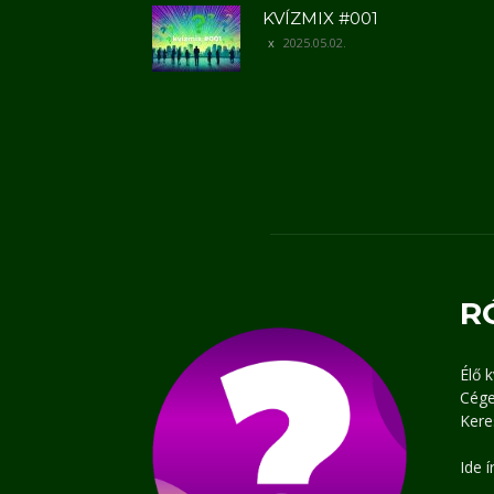
KVÍZMIX #001
2025.05.02.
R
Élő 
Cége
Kere
Ide 