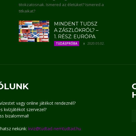
titokzatosnak. Ismered az életüket? Ismered a
titkaikat?
MINDENT TUDSZ
A ZÁSZLÓKRÓL? –
1. RÉSZ: EURÓPA
2020.05.02.
TUDÁSPRÓBA
ÓLUNK
kvízestet vagy online játékot rendeznél?
s kvízjátékot szervezel?
ss bizalommal!
írhatsz nekünk:
kviz@tudtad-nemtudtad.hu