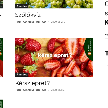
C
7 kérdés
s
y
Szőlőkvíz
K
TUDTAD-NEMTUDTAD
2020.08.24.
k
7 kérdés
Kérsz epret?
TUDTAD-NEMTUDTAD
2020.06.09.