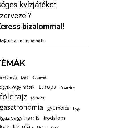
éges kvízjátékot
zervezel?
eress bizalommal!
viz@tudtad-nemtudtad.hu
TÉMÁK
anyák napja
betű
Budapest
Európa
egyik vagy másik
festmény
földrajz
főváros
gasztronómia
gyümölcs
hegy
igaz vagy hamis
irodalom
kakukktojás
király
költő