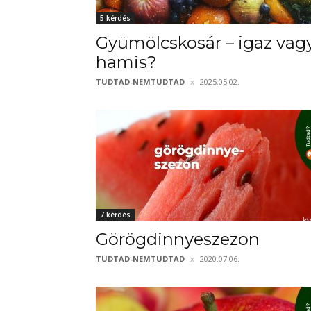
5 kérdés
Gyümölcskosár – igaz vag
hamis?
TUDTAD-NEMTUDTAD
2025.05.02.
7 kérdés
Görögdinnyeszezon
TUDTAD-NEMTUDTAD
2020.07.06.