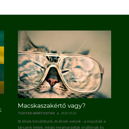
Macskaszakértő vagy?
G
TUDTAD-NEMTUDTAD
2020.05.02.
Itt élnek körülöttünk, itt élnek velünk - a macskák a
társaink lettek, mégis megmaradtak önállónak és