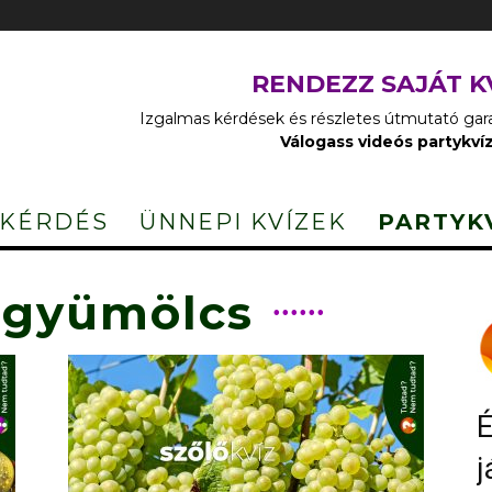
RENDEZZ SAJÁT K
Izgalmas kérdések és részletes útmutató garan
Válogass videós partykví
 KÉRDÉS
ÜNNEPI KVÍZEK
PARTYK
 gyümölcs
É
j