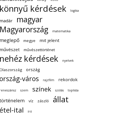
könnyű kérdések
logika
magyar
madár
Magyarország
matematika
meglepő
mit jelent
megye
művészet
művészettörténet
nehéz kérdések
nyelvek
ország
Olaszország
ország-város
rekordok
rajzfilm
színek
reneszánsz
szem
szólás
toplista
állat
történelem
víz
zászló
étel-ital
író