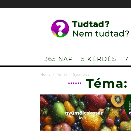
Tudtad?
Nem
tudtad?
365 NAP
5 KÉRDÉS
7
Home
Témák
Gyümölcs
Téma: