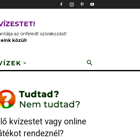
VÍZESTET!
tálja az önfeledt szórakozást!
zeink közül!
VÍZEK
lő kvízestet vagy online
átékot rendeznél?