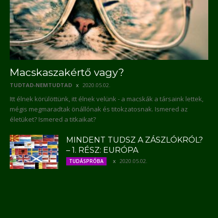
Macskaszakértő vagy?
TUDTAD-NEMTUDTAD
2020.05.02.
Itt élnek körülöttünk, itt élnek velünk - a macskák a társaink lettek,
mégis megmaradtak önállónak és titokzatosnak. Ismered az
életüket? Ismered a titkaikat?
MINDENT TUDSZ A ZÁSZLÓKRÓL?
– 1. RÉSZ: EURÓPA
2020.05.02.
TUDÁSPRÓBA