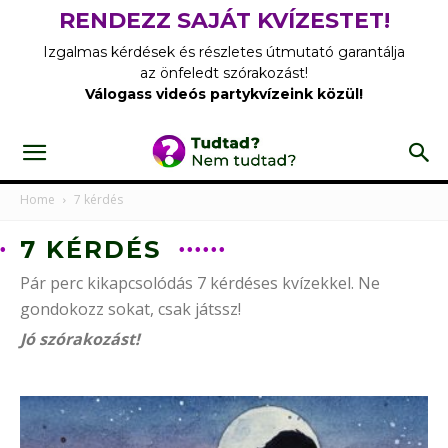
RENDEZZ SAJÁT KVÍZESTET!
Izgalmas kérdések és részletes útmutató garantálja
az önfeledt szórakozást!
Válogass videós partykvízeink közül!
Home
7 kérdés
7 KÉRDÉS
Pár perc kikapcsolódás 7 kérdéses kvízekkel. Ne
gondokozz sokat, csak játssz!
Jó szórakozást!