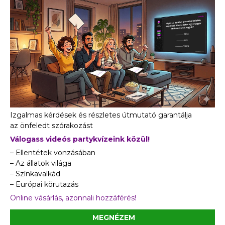
Izgalmas kérdések és részletes útmutató garantálja
az önfeledt szórakozást
Válogass videós partykvízeink közül!
– Ellentétek vonzásában
– Az állatok világa
– Színkavalkád
– Európai körutazás
Online vásárlás, azonnali hozzáférés!
MEGNÉZEM