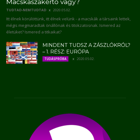
Macskaszakértő vagy?
TUDTAD-NEMTUDTAD
2020.05.02.
Itt élnek körülöttünk, itt élnek velünk - a macskák a társaink lettek,
mégis megmaradtak önállónak és titokzatosnak. Ismered az
életüket? Ismered a titkaikat?
MINDENT TUDSZ A ZÁSZLÓKRÓL?
– 1. RÉSZ: EURÓPA
2020.05.02.
TUDÁSPRÓBA