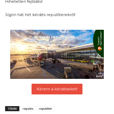
Hihetetlen fejlődés!
Jöjjön hát hét kérdés repülőterekről!
Kérem a kérdéseket!
TÉMÁK
repülés
repülőtér