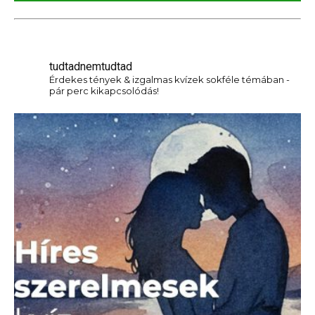
tudtadnemtudtad
Érdekes tények & izgalmas kvízek sokféle témában -
pár perc kikapcsolódás!