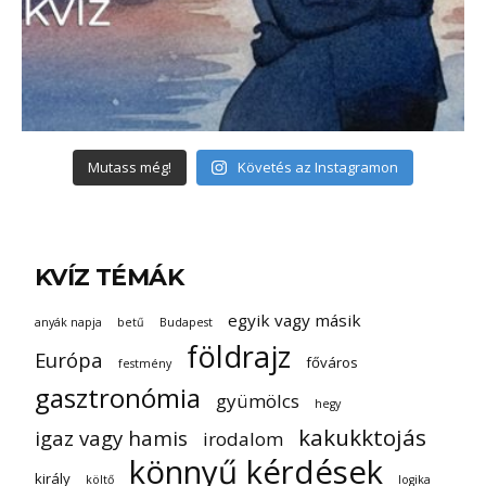
Mutass még!
Követés az Instagramon
KVÍZ TÉMÁK
egyik vagy másik
anyák napja
betű
Budapest
földrajz
Európa
főváros
festmény
gasztronómia
gyümölcs
hegy
kakukktojás
igaz vagy hamis
irodalom
könnyű kérdések
király
költő
logika