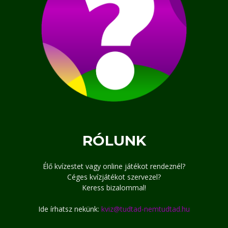
RÓLUNK
Élő kvízestet vagy online játékot rendeznél?
Céges kvízjátékot szervezel?
Keress bizalommal!
Ide írhatsz nekünk:
kviz@tudtad-nemtudtad.hu