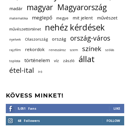
magyar
Magyarország
madár
meglepő
mit jelent
művészet
megye
matematika
nehéz kérdések
művészettörténet
ország-város
ország
Olaszország
nyelvek
színek
rekordok
rajzfilm
reneszánsz
szem
szólás
állat
történelem
víz
zászló
toplista
étel-ital
író
KÖVESS MINKET!
5,051
Fans
LIKE
68
Followers
FOLLOW