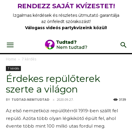
RENDEZZ SAJÁT KVÍZESTET!
Izgalmas kérdések és részletes útmutató garantálja
az önfeledt szórakozást!
Válogass videós partykvízeink közül!
Home
7 kérdés
7 kérdés
Érdekes repülőterek
szerte a világon
BY
TUDTAD-NEMTUDTAD
2020.09.27.
3139
Az első nemzetközi repülőtérről 1919-ben szállt fel
repülő. Azóta több olyan légikikötő épült fel, ahol
évente több mint 100 millió utas fordul meg.