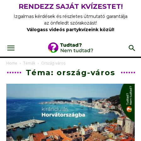
RENDEZZ SAJÁT KVÍZESTET!
Izgalmas kérdések és részletes útmutató garantálja
az önfeledt szórakozást!
Válogass videós partykvízeink közül!
Home
Témák
Ország-város
Téma: ország-város