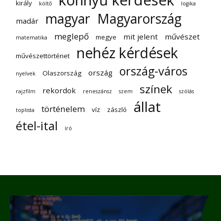
király
költő
logika
magyar
Magyarország
madár
meglepő
mit jelent
művészet
megye
matematika
nehéz kérdések
művészettörténet
ország-város
ország
Olaszország
nyelvek
színek
rekordok
rajzfilm
reneszánsz
szem
szólás
állat
történelem
víz
zászló
toplista
étel-ital
író