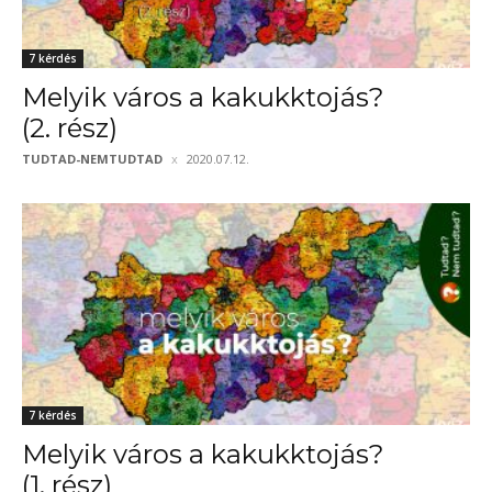
7 kérdés
Melyik város a kakukktojás?
(2. rész)
TUDTAD-NEMTUDTAD
2020.07.12.
7 kérdés
Melyik város a kakukktojás?
(1. rész)