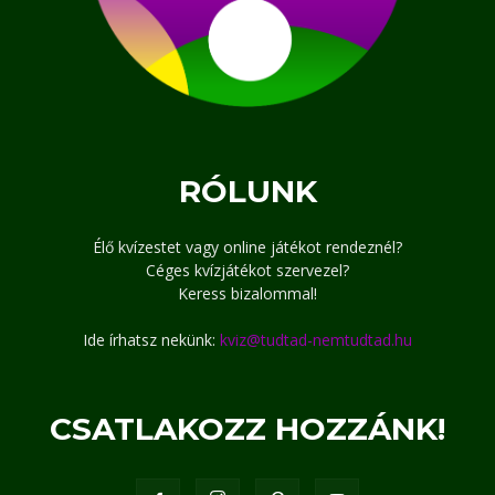
RÓLUNK
Élő kvízestet vagy online játékot rendeznél?
Céges kvízjátékot szervezel?
Keress bizalommal!
Ide írhatsz nekünk:
kviz@tudtad-nemtudtad.hu
CSATLAKOZZ HOZZÁNK!