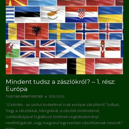
Mindent tudsz a zászlókról? – 1. rész:
Európa
TUDTAD-NEMTUDTAD
2020.05.02.
12 kérdés - az utolsó kivételével csak európai zászlókról. Tudtad,
hogy a zászlókkal, lobogókkal, a zászlók történetével,
szimbolikájával foglalkozó történeti segédtudományt
vexillológiának, vagy magyarul egyszerűen zászlótannak nevezik?
Hány...