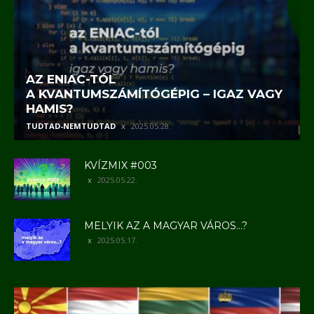
AZ ENIAC-TÓL
A KVANTUMSZÁMÍTÓGÉPIG – IGAZ VAGY
HAMIS?
TUDTAD-NEMTUDTAD
2025.05.28.
KVÍZMIX #003
2025.05.22.
MELYIK AZ A MAGYAR VÁROS…?
2025.05.17.