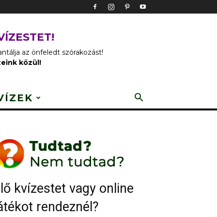
VÍZESTET!
tálja az önfeledt szórakozást!
zeink közül!
VÍZEK
lő kvízestet vagy online
átékot rendeznél?