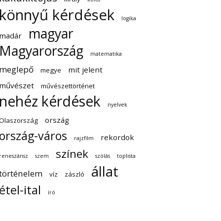
könnyű kérdések
logika
magyar
madár
Magyarország
matematika
meglepő
mit jelent
megye
művészet
művészettörténet
nehéz kérdések
nyelvek
ország
Olaszország
ország-város
rekordok
rajzfilm
színek
reneszánsz
szem
szólás
toplista
állat
történelem
víz
zászló
étel-ital
író