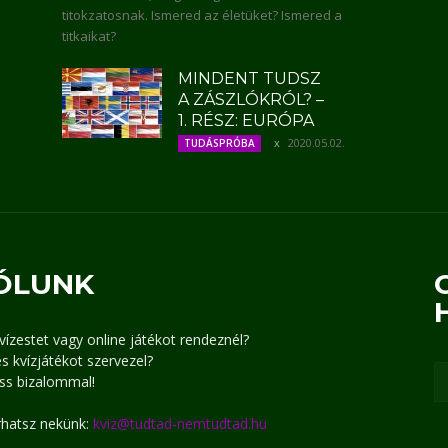
titokzatosnak. Ismered az életüket? Ismered a
titkaikat?
MINDENT TUDSZ
A ZÁSZLÓKRÓL? –
1. RÉSZ: EURÓPA
2020.05.02.
TUDÁSPRÓBA
ÓLUNK
kvízestet vagy online játékot rendeznél?
s kvízjátékot szervezel?
ss bizalommal!
írhatsz nekünk:
kviz@tudtad-nemtudtad.hu