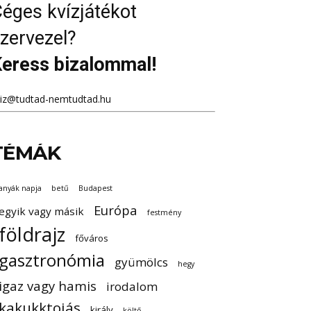
éges kvízjátékot
zervezel?
eress bizalommal!
viz@tudtad-nemtudtad.hu
TÉMÁK
anyák napja
betű
Budapest
Európa
egyik vagy másik
festmény
földrajz
főváros
gasztronómia
gyümölcs
hegy
igaz vagy hamis
irodalom
kakukktojás
király
költő