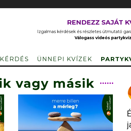
RENDEZZ SAJÁT K
Izgalmas kérdések és részletes útmutató garan
Válogass videós partykví
 KÉRDÉS
ÜNNEPI KVÍZEK
PARTYK
ik vagy másik
É
j