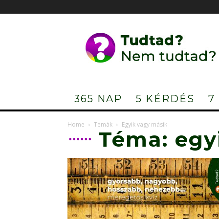
Tudtad?
Nem
tudtad?
365 NAP
5 KÉRDÉS
7
Home
Témák
Egyik vagy másik
Téma: egy