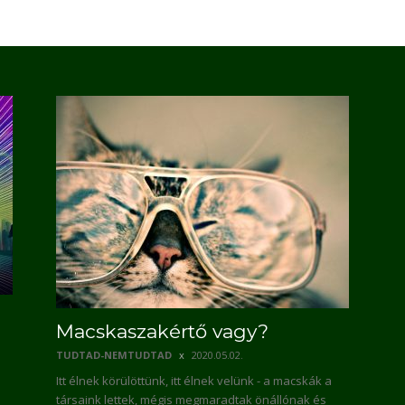
Macskaszakértő vagy?
TUDTAD-NEMTUDTAD
2020.05.02.
Itt élnek körülöttünk, itt élnek velünk - a macskák a
társaink lettek, mégis megmaradtak önállónak és