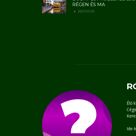
RÉGEN ÉS MA
2025.05.02.
R
Élő 
Cége
Kere
Ide 