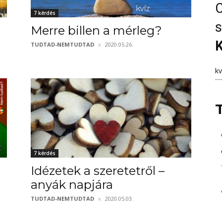
C
7 kérdés
s
Merre billen a mérleg?
K
TUDTAD-NEMTUDTAD
2020.05.26.
k
7 kérdés
Idézetek a szeretetről –
anyák napjára
TUDTAD-NEMTUDTAD
2020.05.03.