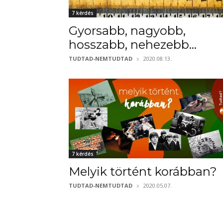
7 kérdés
Gyorsabb, nagyobb,
hosszabb, nehezebb…
TUDTAD-NEMTUDTAD
2020.08.13.
7 kérdés
Melyik történt korábban?
TUDTAD-NEMTUDTAD
2020.05.07.