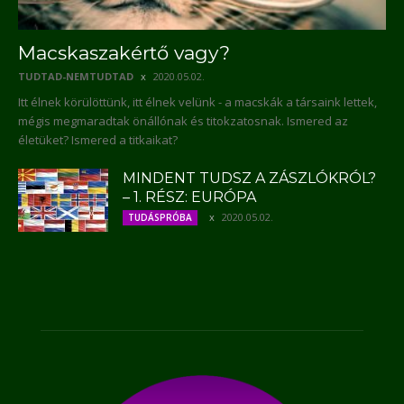
Macskaszakértő vagy?
TUDTAD-NEMTUDTAD
2020.05.02.
Itt élnek körülöttünk, itt élnek velünk - a macskák a társaink lettek,
mégis megmaradtak önállónak és titokzatosnak. Ismered az
életüket? Ismered a titkaikat?
MINDENT TUDSZ A ZÁSZLÓKRÓL?
– 1. RÉSZ: EURÓPA
2020.05.02.
TUDÁSPRÓBA