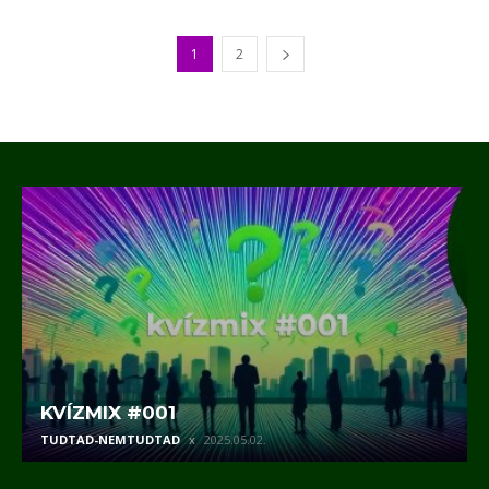
1
2
KVÍZMIX #001
TUDTAD-NEMTUDTAD
2025.05.02.