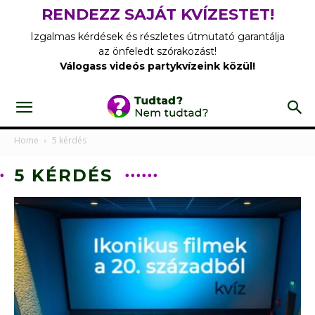
RENDEZZ SAJÁT KVÍZESTET!
Izgalmas kérdések és részletes útmutató garantálja
az önfeledt szórakozást!
Válogass videós partykvízeink közül!
Home
5 kérdés
5 KÉRDÉS