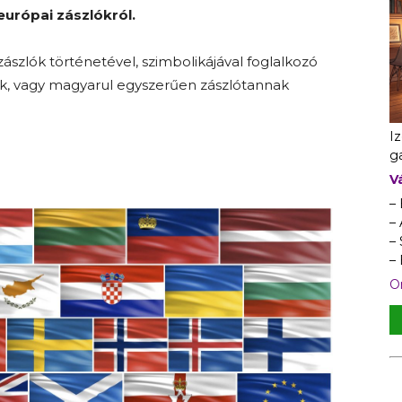
európai zászlókról.
zászlók történetével, szimbolikájával foglalkozó
ak, vagy magyarul egyszerűen zászlótannak
I
ga
V
–
– 
–
–
On