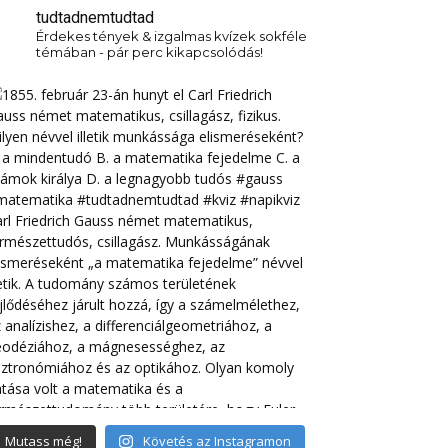
tudtadnemtudtad
Érdekes tények & izgalmas kvízek sokféle
témában - pár perc kikapcsolódás!
Mutass még!
Követés az Instagramon