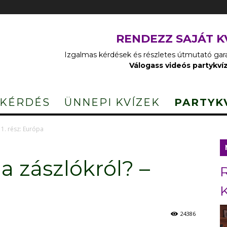
RENDEZZ SAJÁT K
Izgalmas kérdések és részletes útmutató garan
Válogass videós partykví
 KÉRDÉS
ÜNNEPI KVÍZEK
PARTYK
 1. rész: Európa
a zászlókról? –
24386