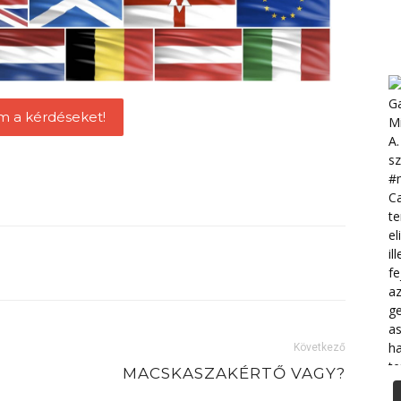
m a kérdéseket!
Következő
MACSKASZAKÉRTŐ VAGY?