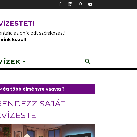
VÍZESTET!
tálja az önfeledt szórakozást!
zeink közül!
VÍZEK
Még több élményre vágysz?
RENDEZZ SAJÁT
KVÍZESTET!