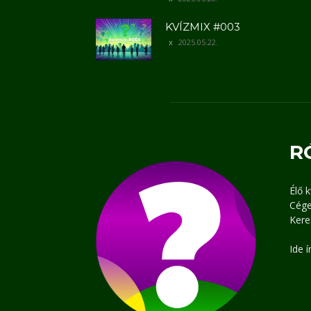
KVÍZMIX #003
2025.05.22.
R
Élő 
Cége
Kere
Ide 