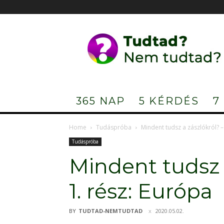
Tudtad?
Nem
tudtad?
365 NAP
5 KÉRDÉS
7
Home
Tudáspróba
Mindent tudsz a zászlókról? –
Tudáspróba
Mindent tudsz 
1. rész: Európa
BY
TUDTAD-NEMTUDTAD
2020.05.02.