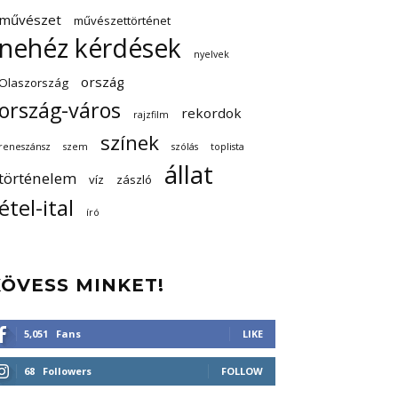
művészet
művészettörténet
nehéz kérdések
nyelvek
ország
Olaszország
ország-város
rekordok
rajzfilm
színek
reneszánsz
szem
szólás
toplista
állat
történelem
víz
zászló
étel-ital
író
KÖVESS MINKET!
5,051
Fans
LIKE
68
Followers
FOLLOW