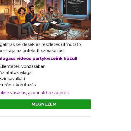
zgalmas kérdések és részletes útmutató
rantálja az önfeledt szórakozást
álogass videós partykvízeink közül!
 Ellentétek vonzásában
Az állatok világa
 Színkavalkád
 Európai körutazás
line vásárlás, azonnali hozzáférés!
MEGNÉZEM