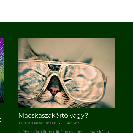
Macskaszakértő vagy?
G
TUDTAD-NEMTUDTAD
2020.05.02.
Itt élnek körülöttünk, itt élnek velünk - a macskák a