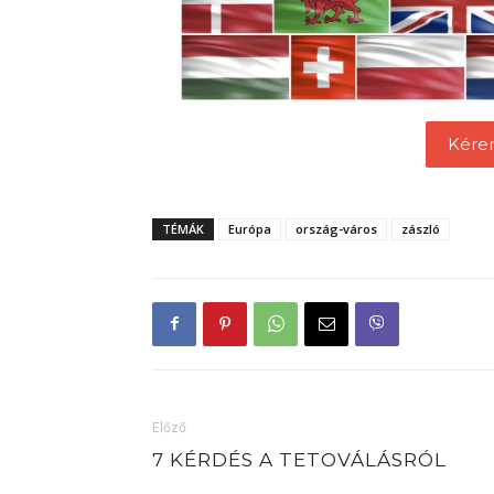
Kére
TÉMÁK
Európa
ország-város
zászló
Előző
7 KÉRDÉS A TETOVÁLÁSRÓL