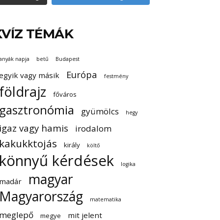
KVÍZ TÉMÁK
anyák napja
betű
Budapest
Európa
egyik vagy másik
festmény
földrajz
főváros
gasztronómia
gyümölcs
hegy
igaz vagy hamis
irodalom
kakukktojás
király
költő
könnyű kérdések
logika
magyar
madár
Magyarország
matematika
meglepő
mit jelent
megye