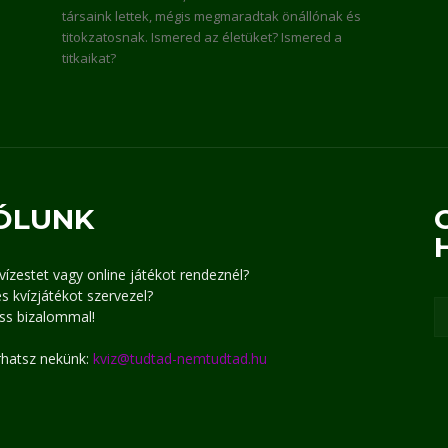
társaink lettek, mégis megmaradtak önállónak és
titokzatosnak. Ismered az életüket? Ismered a
titkaikat?
ÓLUNK
kvízestet vagy online játékot rendeznél?
s kvízjátékot szervezel?
ss bizalommal!
írhatsz nekünk:
kviz@tudtad-nemtudtad.hu