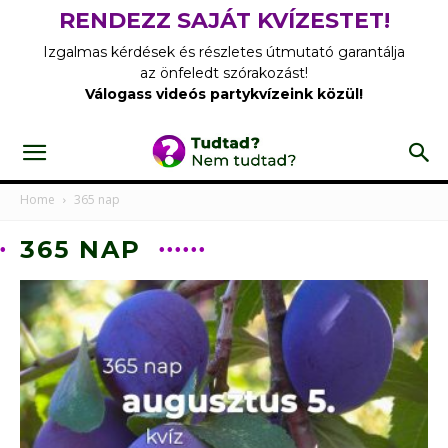
RENDEZZ SAJÁT KVÍZESTET!
Izgalmas kérdések és részletes útmutató garantálja
az önfeledt szórakozást!
Válogass videós partykvízeink közül!
Home
365 nap
365 NAP