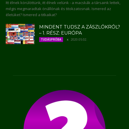
Itt élnek körülöttünk, itt élnek velünk - a macskák a társaink lettek,
mégis megmaradtak önállónak és titokzatosnak. Ismered az
életüket? Ismered a titkaikat?
MINDENT TUDSZ A ZÁSZLÓKRÓL?
– 1. RÉSZ: EURÓPA
2020.05.02.
TUDÁSPRÓBA