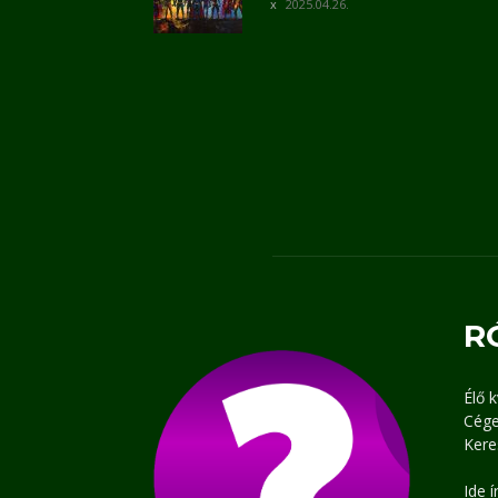
2025.04.26.
R
Élő 
Cége
Kere
Ide 