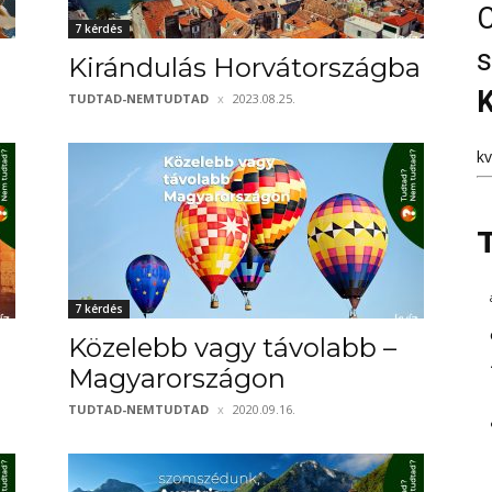
C
7 kérdés
s
Kirándulás Horvátországba
K
TUDTAD-NEMTUDTAD
2023.08.25.
k
7 kérdés
Közelebb vagy távolabb –
Magyarországon
TUDTAD-NEMTUDTAD
2020.09.16.