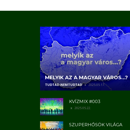
MELYIK AZ A MAGYAR VÁROS…?
TUDTAD-NEMTUDTAD
2025.05.17.
KVÍZMIX #003
2025.05.22.
SZUPERHŐSÖK VILÁGA