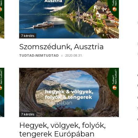
7 kérdés
Szomszédunk, Ausztria
TUDTAD-NEMTUDTAD
2020.08.31.
7 kérdés
Hegyek, völgyek, folyók,
tengerek Európában