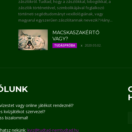
zászlókról. Tudtad, hogy a zászlókkal, lobogókkal, a
zászlók történetével, szimbolikájával foglalkozó
történeti segédtudományt vexillológiának, vagy
magyarul egyszerűen zászlótannak nevezik? Hány...
MACSKASZAKÉRTŐ
VAGY?
2020.05.02.
TUDÁSPRÓBA
ÓLUNK
kvízestet vagy online játékot rendeznél?
s kvízjátékot szervezel?
ss bizalommal!
írhatsz nekünk:
kviz@tudtad-nemtudtad.hu