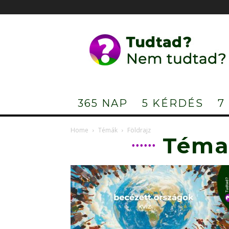
Tudtad?
Nem
tudtad?
365 NAP
5 KÉRDÉS
7
Home
Témák
Földrajz
Téma: