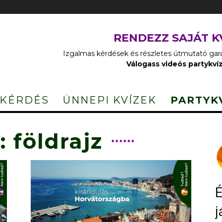
RENDEZZ SAJÁT K
Izgalmas kérdések és részletes útmutató garan
Válogass videós partykví
 KÉRDÉS
ÜNNEPI KVÍZEK
PARTYK
 földrajz
É
j