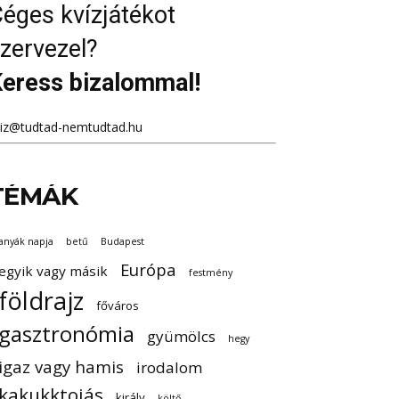
éges kvízjátékot
zervezel?
eress bizalommal!
viz@tudtad-nemtudtad.hu
TÉMÁK
anyák napja
betű
Budapest
Európa
egyik vagy másik
festmény
földrajz
főváros
gasztronómia
gyümölcs
hegy
igaz vagy hamis
irodalom
kakukktojás
király
költő