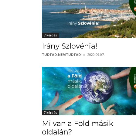
7 kérdés
Irány Szlovénia!
TUDTAD-NEMTUDTAD
2020.09.07.
7 kérdés
Mi van a Föld másik
oldalán?