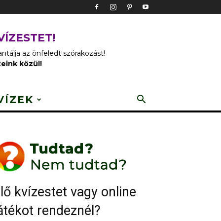
VÍZESTET!
tálja az önfeledt szórakozást!
zeink közül!
VÍZEK
lő kvízestet vagy online
átékot rendeznél?