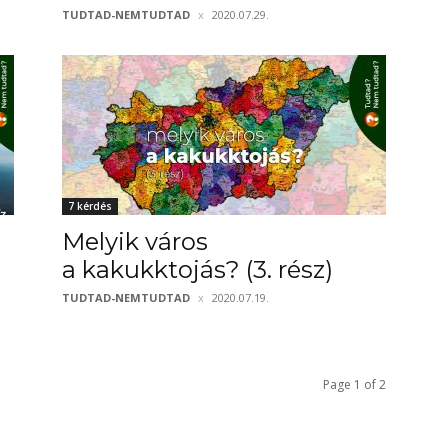
TUDTAD-NEMTUDTAD
2020.07.29.
7 kérdés
Melyik város
a kakukktojás? (3. rész)
TUDTAD-NEMTUDTAD
2020.07.19.
Page 1 of 2