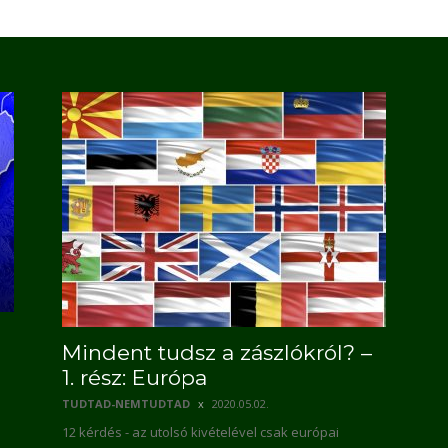
Mindent tudsz a zászlókról? –
1. rész: Európa
TUDTAD-NEMTUDTAD
2020.05.02.
12 kérdés - az utolsó kivételével csak európai