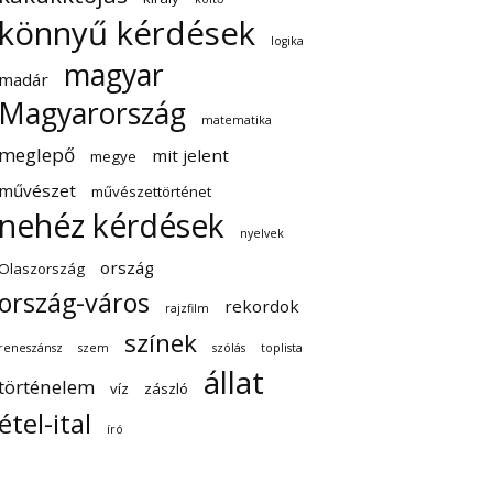
könnyű kérdések
logika
magyar
madár
Magyarország
matematika
meglepő
mit jelent
megye
művészet
művészettörténet
nehéz kérdések
nyelvek
ország
Olaszország
ország-város
rekordok
rajzfilm
színek
reneszánsz
szem
szólás
toplista
állat
történelem
víz
zászló
étel-ital
író