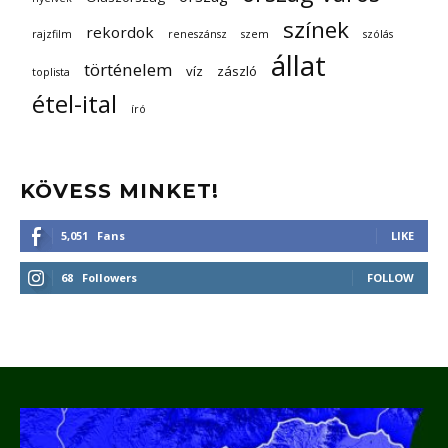
színek
rekordok
rajzfilm
reneszánsz
szem
szólás
állat
történelem
víz
zászló
toplista
étel-ital
író
KÖVESS MINKET!
5,051
Fans
LIKE
68
Followers
FOLLOW