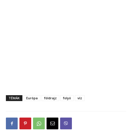
TÉMÁK
Európa
földrajz
folyó
víz