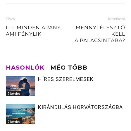
Előző
Következő
ITT MINDEN ARANY,
MENNYI ÉLESZTŐ
AMI FÉNYLIK
KELL
A PALACSINTÁBA?
HASONLÓK
MÉG TÖBB
HÍRES SZERELMESEK
7 kérdés
KIRÁNDULÁS HORVÁTORSZÁGBA
7 kérdés