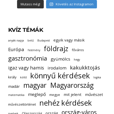
Mutass még!
Követés az Instagramon
KVÍZ TÉMÁK
egyik vagy másik
anyák napja
betű
Budapest
földrajz
Európa
főváros
festmény
gasztronómia
gyümölcs
hegy
kakukktojás
igaz vagy hamis
irodalom
könnyű kérdések
király
költő
logika
magyar
Magyarország
madár
meglepő
mit jelent
művészet
megye
matematika
nehéz kérdések
művészettörténet
ország-város
ország
Olaszország
nyelvek