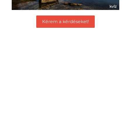
Kérem a kérdéseket!