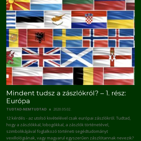
Mindent tudsz a zászlókról? – 1. rész:
Európa
TUDTAD-NEMTUDTAD
2020.05.02.
12 kérdés - az utolsó kivételével csak európai zászlókról. Tudtad,
hogy a zászlókkal, lobogókkal, a zászlók történetével,
szimbolikájával foglalkozó történeti segédtudományt
vexillológiának, vagy magyarul egyszerűen zászlótannak nevezik?