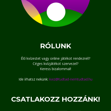
RÓLUNK
Élő kvízestet vagy online játékot rendeznél?
Céges kvízjátékot szervezel?
Keress bizalommal!
Ide írhatsz nekünk:
kviz@tudtad-nemtudtad.hu
CSATLAKOZZ HOZZÁNK!