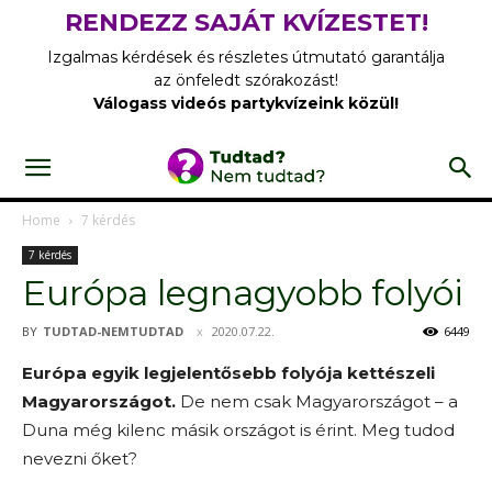
RENDEZZ SAJÁT KVÍZESTET!
Izgalmas kérdések és részletes útmutató garantálja
az önfeledt szórakozást!
Válogass videós partykvízeink közül!
Home
7 kérdés
7 kérdés
Európa legnagyobb folyói
BY
TUDTAD-NEMTUDTAD
2020.07.22.
6449
Európa egyik legjelentősebb folyója kettészeli
Magyarországot.
De nem csak Magyarországot – a
Duna még kilenc másik országot is érint. Meg tudod
nevezni őket?