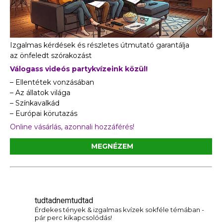
Izgalmas kérdések és részletes útmutató garantálja
az önfeledt szórakozást
Válogass videós partykvízeink közül!
– Ellentétek vonzásában
– Az állatok világa
– Színkavalkád
– Európai körutazás
Online vásárlás, azonnali hozzáférés!
MEGNÉZEM
tudtadnemtudtad
Érdekes tények & izgalmas kvízek sokféle témában -
pár perc kikapcsolódás!