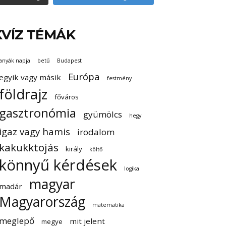
KVÍZ TÉMÁK
anyák napja
betű
Budapest
Európa
egyik vagy másik
festmény
földrajz
főváros
gasztronómia
gyümölcs
hegy
igaz vagy hamis
irodalom
kakukktojás
király
költő
könnyű kérdések
logika
magyar
madár
Magyarország
matematika
meglepő
mit jelent
megye