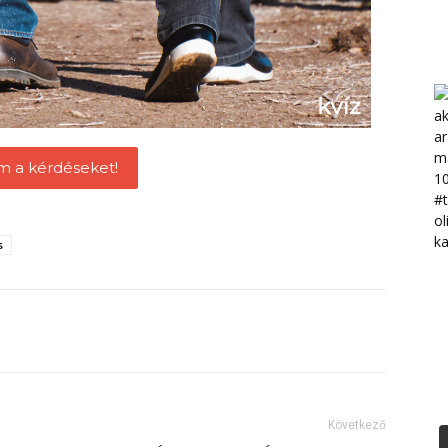
m a kérdéseket!
s
Következő