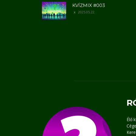
KVÍZMIX #003
2025.05.22.
R
Élő 
Cége
Kere