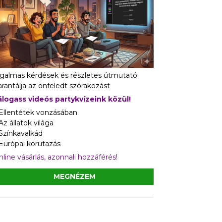
zgalmas kérdések és részletes útmutató
rantálja az önfeledt szórakozást
álogass videós partykvízeink közül!
 Ellentétek vonzásában
Az állatok világa
 Színkavalkád
 Európai körutazás
line vásárlás, azonnali hozzáférés!
MEGNÉZEM