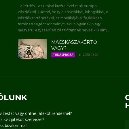
12 kérdés - az utolsó kivételével csak európai
zászlókról. Tudtad, hogy a zászlókkal, lobogókkal, a
zászlók történetével, szimbolikájával foglalkozó
történeti segédtudományt vexillológiának, vagy
magyarul egyszerűen zászlótannak nevezik? Hány...
MACSKASZAKÉRTŐ
VAGY?
2020.05.02.
TUDÁSPRÓBA
ÓLUNK
kvízestet vagy online játékot rendeznél?
s kvízjátékot szervezel?
ss bizalommal!