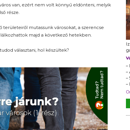
áros van, ezért nem volt könnyű eldönteni, melyik
lső része.
ő területeiről mutassunk városokat, a szerencse
alálkozhattok majd a következő hetekben.
I
tudod választani, hol készültek?
ga
V
–
– 
–
–
On