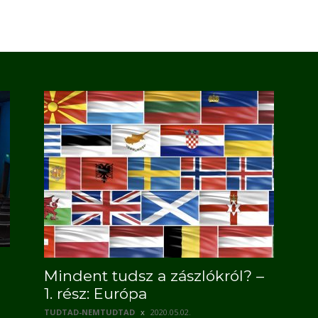
Mindent tudsz a zászlókról? –
1. rész: Európa
TUDTAD-NEMTUDTAD
2020.05.02.