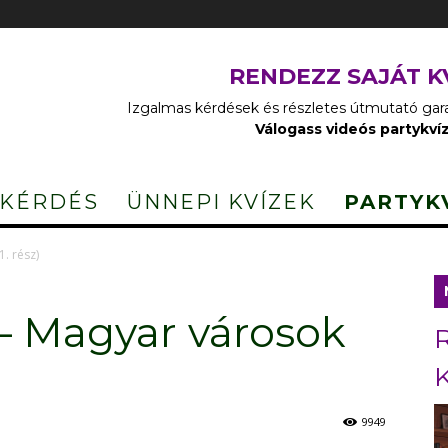
RENDEZZ SAJÁT K
Izgalmas kérdések és részletes útmutató garan
Válogass videós partykví
 KÉRDÉS
ÜNNEPI KVÍZEK
PARTYK
. rész)
– Magyar városok
9949