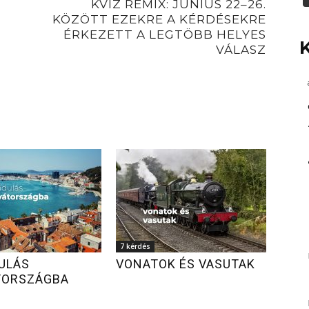
KVÍZ REMIX: JÚNIUS 22–26.
KÖZÖTT EZEKRE A KÉRDÉSEKRE
ÉRKEZETT A LEGTÖBB HELYES
VÁLASZ
7 kérdés
ULÁS
VONATOK ÉS VASUTAK
TORSZÁGBA