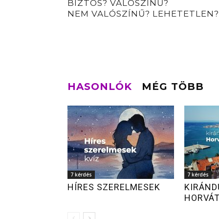
BIZTOS? VALÓSZÍNŰ?
NEM VALÓSZÍNŰ? LEHETETLEN?
HASONLÓK
MÉG TÖBB
7 kérdés
7 kérdés
HÍRES SZERELMESEK
KIRÁND
HORVÁ