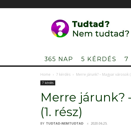
Tudtad?
Nem
tudtad?
365 NAP
5 KÉRDÉS
7
Home
7 kérdés
Merre járunk? – Magyar városok (1
7 kérdés
Merre járunk? 
(1. rész)
BY
TUDTAD-NEMTUDTAD
2020.06.25.