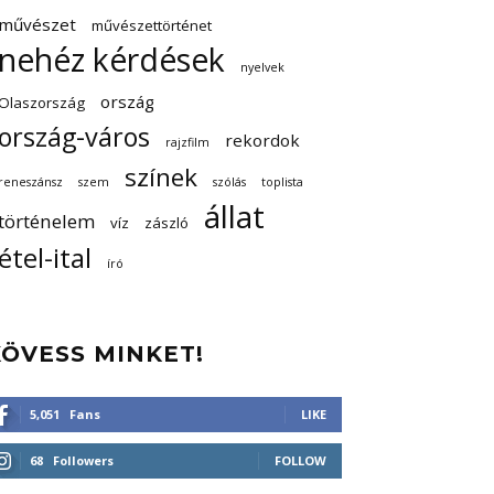
művészet
művészettörténet
nehéz kérdések
nyelvek
ország
Olaszország
ország-város
rekordok
rajzfilm
színek
reneszánsz
szem
szólás
toplista
állat
történelem
víz
zászló
étel-ital
író
KÖVESS MINKET!
5,051
Fans
LIKE
68
Followers
FOLLOW