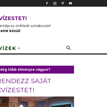
VÍZESTET!
tálja az önfeledt szórakozást!
zeink közül!
VÍZEK
Még több élményre vágysz?
RENDEZZ SAJÁT
KVÍZESTET!