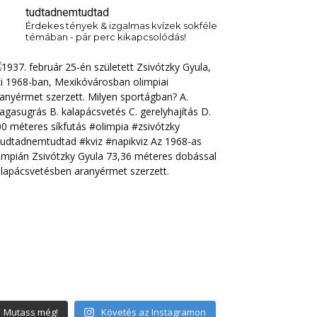
tudtadnemtudtad
Érdekes tények & izgalmas kvízek sokféle
témában - pár perc kikapcsolódás!
Mutass még!
Követés az Instagramon