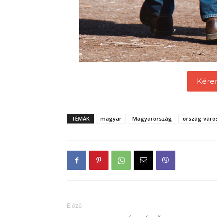
Kére
TÉMÁK
magyar
Magyarország
ország-váro
Előző