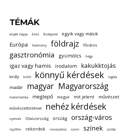
TÉMÁK
egyik vagy másik
anyák napja
betű
Budapest
földrajz
Európa
főváros
festmény
gasztronómia
gyümölcs
hegy
kakukktojás
igaz vagy hamis
irodalom
könnyű kérdések
király
költő
logika
magyar
Magyarország
madár
meglepő
mit jelent
művészet
megye
matematika
nehéz kérdések
művészettörténet
ország-város
ország
Olaszország
nyelvek
színek
rekordok
rajzfilm
reneszánsz
szem
szólás