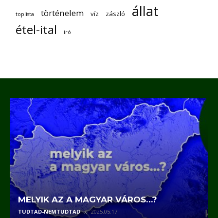
állat
történelem
víz
zászló
toplista
étel-ital
író
MELYIK AZ A MAGYAR VÁROS…?
TUDTAD-NEMTUDTAD
2025.05.17.