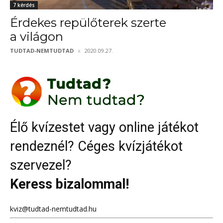
7 kérdés
Érdekes repülőterek szerte
a világon
TUDTAD-NEMTUDTAD
2020.09.27.
Élő kvízestet vagy online játékot
rendeznél? Céges kvízjátékot
szervezel?
Keress bizalommal!
kviz@tudtad-nemtudtad.hu