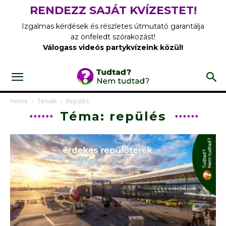
RENDEZZ SAJÁT KVÍZESTET!
Izgalmas kérdések és részletes útmutató garantálja
az önfeledt szórakozást!
Válogass videós partykvízeink közül!
Home
Témák
Repülés
Téma: repülés