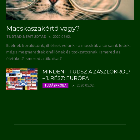
Macskaszakértő vagy?
TUDTAD-NEMTUDTAD
2020.05.02.
Itt élnek körülöttünk, itt élnek velünk - a macskák a társaink lettek,
mégis megmaradtak önállónak és titokzatosnak. Ismered az
életüket? Ismered a titkaikat?
MINDENT TUDSZ A ZÁSZLÓKRÓL?
– 1. RÉSZ: EURÓPA
2020.05.02.
TUDÁSPRÓBA