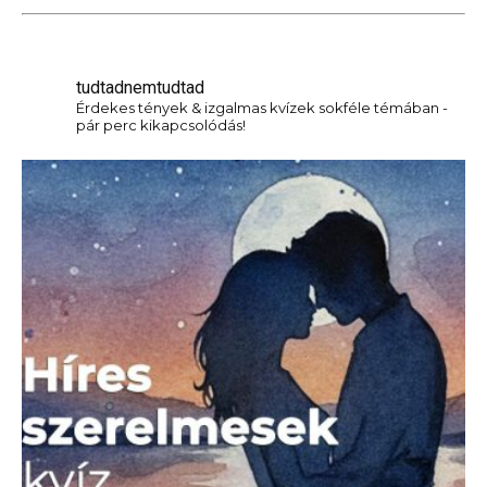
tudtadnemtudtad
Érdekes tények & izgalmas kvízek sokféle témában -
pár perc kikapcsolódás!