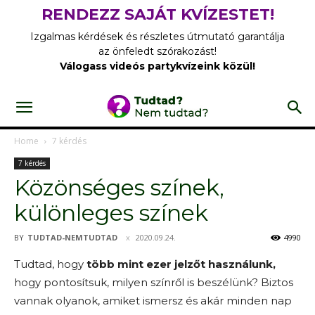
RENDEZZ SAJÁT KVÍZESTET!
Izgalmas kérdések és részletes útmutató garantálja
az önfeledt szórakozást!
Válogass videós partykvízeink közül!
Home
7 kérdés
7 kérdés
Közönséges színek,
különleges színek
BY
TUDTAD-NEMTUDTAD
2020.09.24.
4990
Tudtad, hogy
több mint ezer jelzőt használunk,
hogy pontosítsuk, milyen színről is beszélünk? Biztos
vannak olyanok, amiket ismersz és akár minden nap