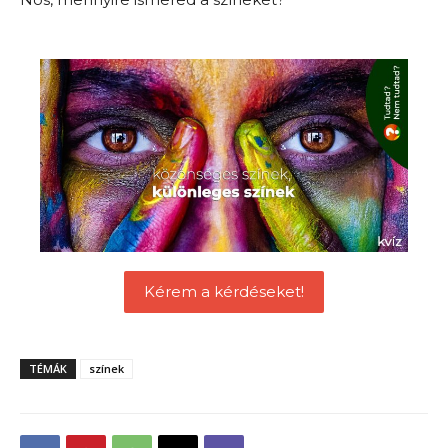
Kérem a kérdéseket!
TÉMÁK
színek