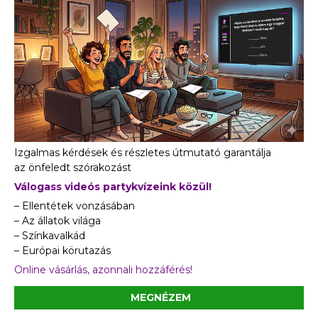
Izgalmas kérdések és részletes útmutató garantálja
az önfeledt szórakozást
Válogass videós partykvízeink közül!
– Ellentétek vonzásában
– Az állatok világa
– Színkavalkád
– Európai körutazás
Online vásárlás, azonnali hozzáférés!
MEGNÉZEM