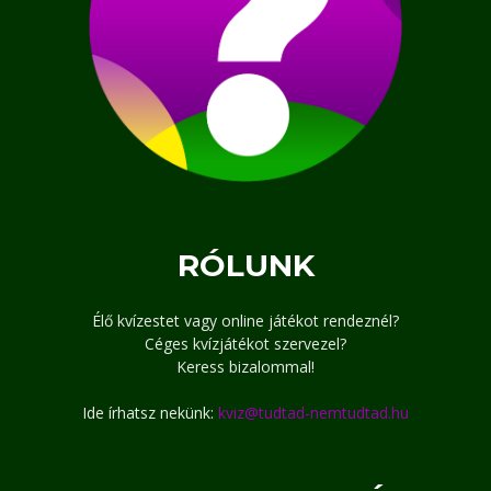
RÓLUNK
Élő kvízestet vagy online játékot rendeznél?
Céges kvízjátékot szervezel?
Keress bizalommal!
Ide írhatsz nekünk:
kviz@tudtad-nemtudtad.hu