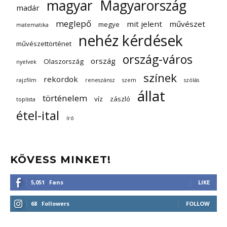
magyar
Magyarország
madár
meglepő
mit jelent
művészet
megye
matematika
nehéz kérdések
művészettörténet
ország-város
ország
Olaszország
nyelvek
színek
rekordok
rajzfilm
reneszánsz
szem
szólás
állat
történelem
víz
zászló
toplista
étel-ital
író
KÖVESS MINKET!
5,051
Fans
LIKE
68
Followers
FOLLOW