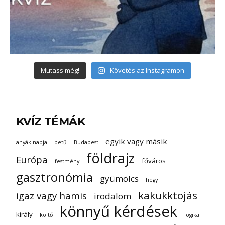
Mutass még!
Követés az Instagramon
KVÍZ TÉMÁK
egyik vagy másik
anyák napja
betű
Budapest
földrajz
Európa
főváros
festmény
gasztronómia
gyümölcs
hegy
kakukktojás
igaz vagy hamis
irodalom
könnyű kérdések
király
költő
logika