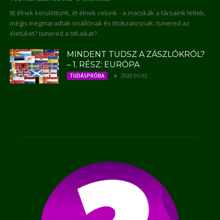
Itt élnek körülöttünk, itt élnek velünk - a macskák a társaink lettek,
mégis megmaradtak önállónak és titokzatosnak. Ismered az
életüket? Ismered a titkaikat?
MINDENT TUDSZ A ZÁSZLÓKRÓL?
– 1. RÉSZ: EURÓPA
2020.05.02.
TUDÁSPRÓBA