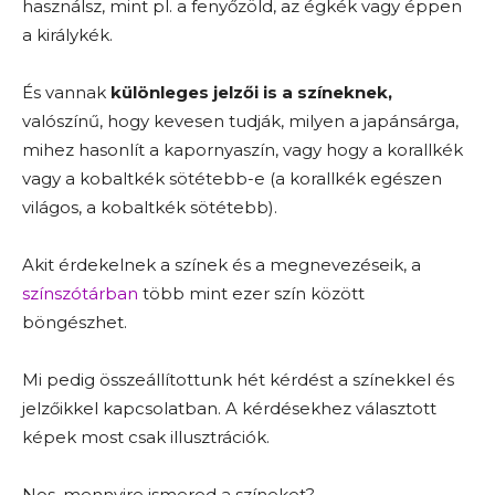
használsz, mint pl. a fenyőzöld, az égkék vagy éppen
a királykék.
És vannak
különleges jelzői is a színeknek,
valószínű, hogy kevesen tudják, milyen a japánsárga,
mihez hasonlít a kapornyaszín, vagy hogy a korallkék
vagy a kobaltkék sötétebb-e (a korallkék egészen
világos, a kobaltkék sötétebb).
Akit érdekelnek a színek és a megnevezéseik, a
színszótárban
több mint ezer szín között
böngészhet.
Mi pedig összeállítottunk hét kérdést a színekkel és
jelzőikkel kapcsolatban. A kérdésekhez választott
képek most csak illusztrációk.
Nos, mennyire ismered a színeket?