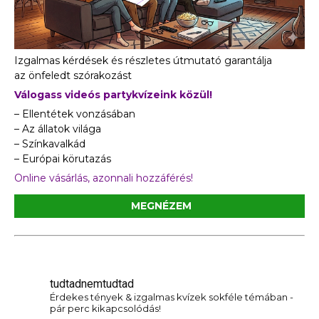
Izgalmas kérdések és részletes útmutató garantálja
az önfeledt szórakozást
Válogass videós partykvízeink közül!
– Ellentétek vonzásában
– Az állatok világa
– Színkavalkád
– Európai körutazás
Online vásárlás, azonnali hozzáférés!
MEGNÉZEM
tudtadnemtudtad
Érdekes tények & izgalmas kvízek sokféle témában -
pár perc kikapcsolódás!