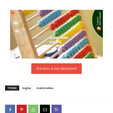
Kérem a kérdéseket!
TÉMÁK
logika
matematika