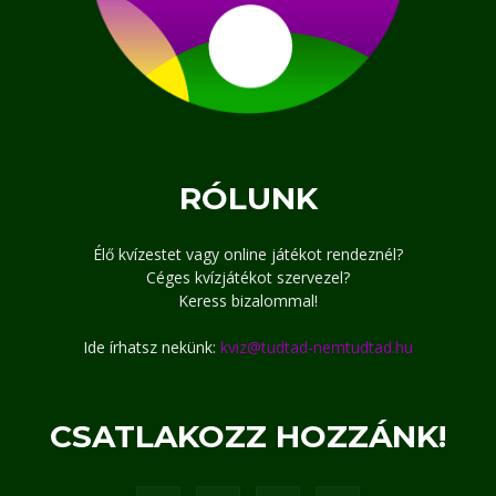
RÓLUNK
Élő kvízestet vagy online játékot rendeznél?
Céges kvízjátékot szervezel?
Keress bizalommal!
Ide írhatsz nekünk:
kviz@tudtad-nemtudtad.hu
CSATLAKOZZ HOZZÁNK!