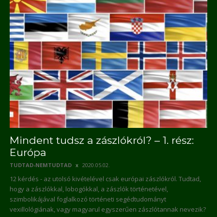
Mindent tudsz a zászlókról? – 1. rész:
Európa
TUDTAD-NEMTUDTAD
2020.05.02.
12 kérdés - az utolsó kivételével csak európai zászlókról. Tudtad,
hogy a zászlókkal, lobogókkal, a zászlók történetével,
szimbolikájával foglalkozó történeti segédtudományt
vexillológiának, vagy magyarul egyszerűen zászlótannak nevezik?