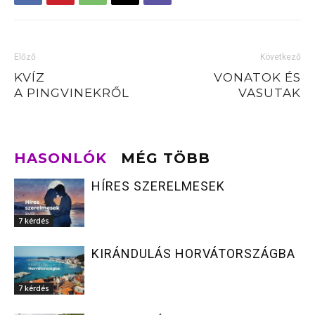
Előző
Következő
KVÍZ
VONATOK ÉS
A PINGVINEKRŐL
VASUTAK
HASONLÓK
MÉG TÖBB
HÍRES SZERELMESEK
7 kérdés
KIRÁNDULÁS HORVÁTORSZÁGBA
7 kérdés