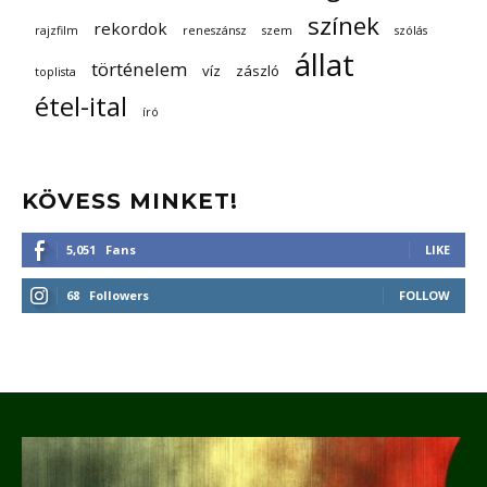
színek
rekordok
rajzfilm
reneszánsz
szem
szólás
állat
történelem
víz
zászló
toplista
étel-ital
író
KÖVESS MINKET!
5,051
Fans
LIKE
68
Followers
FOLLOW