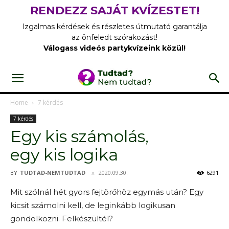
RENDEZZ SAJÁT KVÍZESTET!
Izgalmas kérdések és részletes útmutató garantálja
az önfeledt szórakozást!
Válogass videós partykvízeink közül!
Home
7 kérdés
7 kérdés
Egy kis számolás,
egy kis logika
BY
TUDTAD-NEMTUDTAD
2020.09.30.
6291
Mit szólnál hét gyors fejtörőhöz egymás után? Egy
kicsit számolni kell, de leginkább logikusan
gondolkozni. Felkészültél?