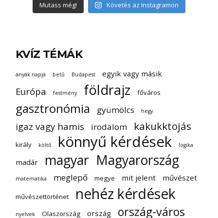
Mutass még!
Követés az Instagramon
KVÍZ TÉMÁK
egyik vagy másik
anyák napja
betű
Budapest
földrajz
Európa
főváros
festmény
gasztronómia
gyümölcs
hegy
kakukktojás
igaz vagy hamis
irodalom
könnyű kérdések
király
költő
logika
magyar
Magyarország
madár
meglepő
mit jelent
művészet
megye
matematika
nehéz kérdések
művészettörténet
ország-város
ország
Olaszország
nyelvek