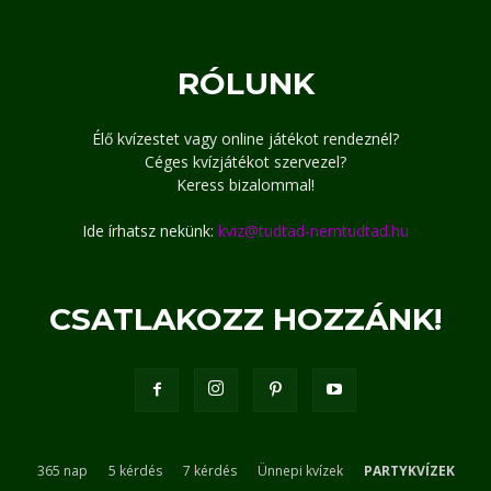
RÓLUNK
Élő kvízestet vagy online játékot rendeznél?
Céges kvízjátékot szervezel?
Keress bizalommal!
Ide írhatsz nekünk:
kviz@tudtad-nemtudtad.hu
CSATLAKOZZ HOZZÁNK!
365 nap
5 kérdés
7 kérdés
Ünnepi kvízek
PARTYKVÍZEK