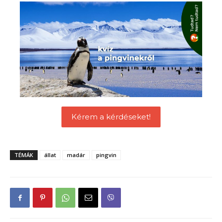
Kérem a kérdéseket!
TÉMÁK
állat
madár
pingvin