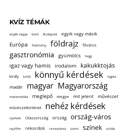
KVÍZ TÉMÁK
egyik vagy másik
anyák napja
betű
Budapest
földrajz
Európa
főváros
festmény
gasztronómia
gyümölcs
hegy
kakukktojás
igaz vagy hamis
irodalom
könnyű kérdések
király
költő
logika
magyar
Magyarország
madár
meglepő
mit jelent
művészet
megye
matematika
nehéz kérdések
művészettörténet
ország-város
ország
Olaszország
nyelvek
színek
rekordok
rajzfilm
reneszánsz
szem
szólás