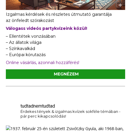
Izgalmas kérdések és részletes útmutató garantálja
az önfeledt szórakozást
Válogass videós partykvízeink közül!
– Ellentétek vonzásában
– Az állatok világa
– Színkavalkád
– Európai körutazás
Online vásárlás, azonnali hozzáférés!
MEGNÉZEM
tudtadnemtudtad
Érdekes tények & izgalmas kvízek sokféle témában -
pár perc kikapcsolódás!