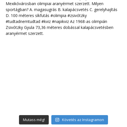
Mutass még!
Követés az Instagramon