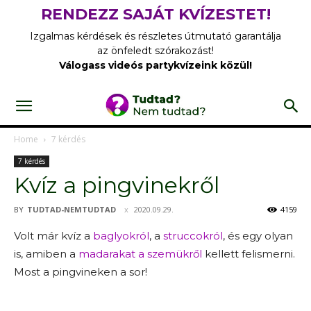
RENDEZZ SAJÁT KVÍZESTET!
Izgalmas kérdések és részletes útmutató garantálja
az önfeledt szórakozást!
Válogass videós partykvízeink közül!
Home
7 kérdés
7 kérdés
Kvíz a pingvinekről
BY
TUDTAD-NEMTUDTAD
2020.09.29.
4159
Volt már kvíz a
baglyokról
, a
struccokról
, és egy olyan
is, amiben a
madarakat a szemükről
kellett felismerni.
Most a pingvineken a sor!