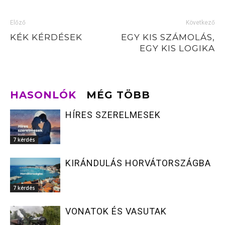
Előző
Következő
KÉK KÉRDÉSEK
EGY KIS SZÁMOLÁS,
EGY KIS LOGIKA
HASONLÓK
MÉG TÖBB
HÍRES SZERELMESEK
7 kérdés
KIRÁNDULÁS HORVÁTORSZÁGBA
7 kérdés
VONATOK ÉS VASUTAK