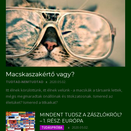
Macskaszakértő vagy?
TUDTAD-NEMTUDTAD
2020.05.02.
Itt élnek körülöttünk, itt élnek velünk - a macskák a társaink lettek,
mégis megmaradtak önállónak és titokzatosnak. Ismered az
életüket? Ismered a titkaikat?
MINDENT TUDSZ A ZÁSZLÓKRÓL?
– 1. RÉSZ: EURÓPA
2020.05.02.
TUDÁSPRÓBA