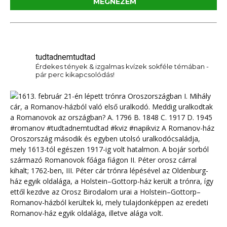
MEGNÉZEM
tudtadnemtudtad
Érdekes tények & izgalmas kvízek sokféle témában -
pár perc kikapcsolódás!