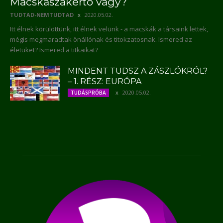
Macskaszakértő vagy?
TUDTAD-NEMTUDTAD
2020.05.02.
Itt élnek körülöttünk, itt élnek velünk - a macskák a társaink lettek,
mégis megmaradtak önállónak és titokzatosnak. Ismered az
életüket? Ismered a titkaikat?
MINDENT TUDSZ A ZÁSZLÓKRÓL?
– 1. RÉSZ: EURÓPA
2020.05.02.
TUDÁSPRÓBA