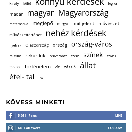
könnyű kérdések
király
költő
logika
magyar
Magyarország
madár
meglepő
mit jelent
művészet
megye
matematika
nehéz kérdések
művészettörténet
ország-város
ország
Olaszország
nyelvek
színek
rekordok
rajzfilm
reneszánsz
szem
szólás
állat
történelem
víz
zászló
toplista
étel-ital
író
KÖVESS MINKET!
5,051
Fans
LIKE
68
Followers
FOLLOW