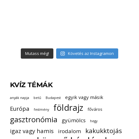
Mutass még!
Követés az Instagramon
KVÍZ TÉMÁK
egyik vagy másik
anyák napja
betű
Budapest
földrajz
Európa
főváros
festmény
gasztronómia
gyümölcs
hegy
kakukktojás
igaz vagy hamis
irodalom