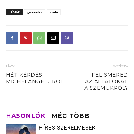
TÉMÁK
gyümölcs
szőlő
Előző
Következő
HÉT KÉRDÉS
FELISMERED
MICHELANGELÓRÓL
AZ ÁLLATOKAT
A SZEMÜKRŐL?
HASONLÓK
MÉG TÖBB
HÍRES SZERELMESEK