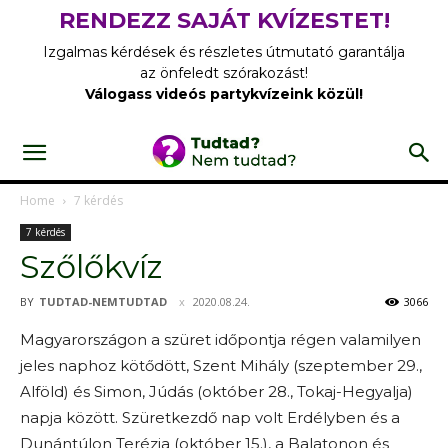
RENDEZZ SAJÁT KVÍZESTET!
Izgalmas kérdések és részletes útmutató garantálja
az önfeledt szórakozást!
Válogass videós partykvízeink közül!
Home
7 kérdés
7 kérdés
Szőlőkvíz
BY
TUDTAD-NEMTUDTAD
2020.08.24.
3066
Magyarországon a szüret időpontja régen valamilyen
jeles naphoz kötődött, Szent Mihály (szeptember 29.,
Alföld) és Simon, Júdás (október 28., Tokaj-Hegyalja)
napja között. Szüretkezdő nap volt Erdélyben és a
Dunántúlon Terézia (október 15.), a Balatonon és