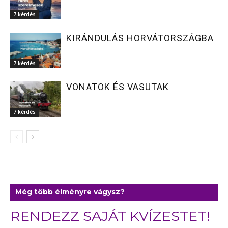
7 kérdés
KIRÁNDULÁS HORVÁTORSZÁGBA
7 kérdés
VONATOK ÉS VASUTAK
7 kérdés
Még több élményre vágysz?
RENDEZZ SAJÁT KVÍZESTET!