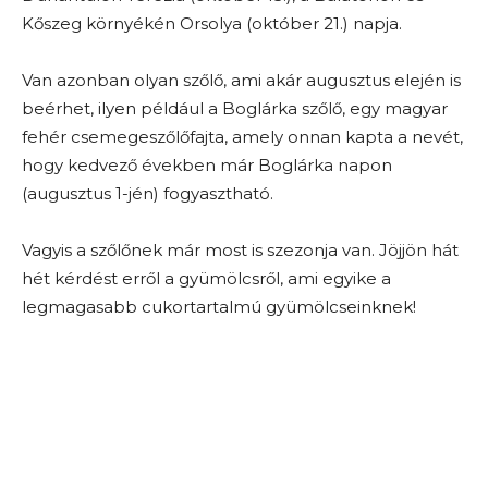
Kőszeg környékén Orsolya (október 21.) napja.
Van azonban olyan szőlő, ami akár augusztus elején is
beérhet, ilyen például a Boglárka szőlő, egy magyar
fehér csemegeszőlőfajta, amely onnan kapta a nevét,
hogy kedvező években már Boglárka napon
(augusztus 1-jén) fogyasztható.
Vagyis a szőlőnek már most is szezonja van. Jöjjön hát
hét kérdést erről a gyümölcsről, ami egyike a
legmagasabb cukortartalmú gyümölcseinknek!