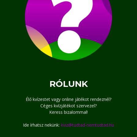
RÓLUNK
Élő kvízestet vagy online játékot rendeznél?
Céges kvízjátékot szervezel?
Keress bizalommal!
Ide írhatsz nekünk:
kviz@tudtad-nemtudtad.hu