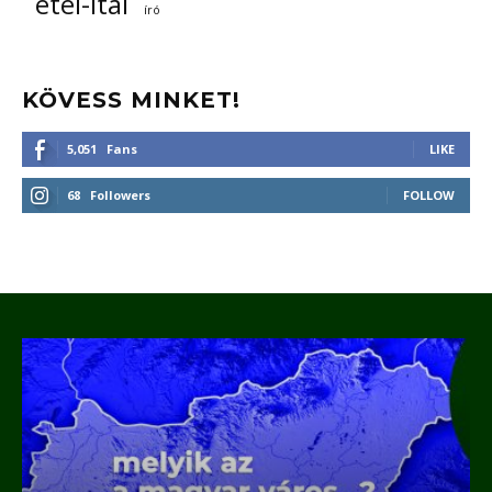
étel-ital
író
KÖVESS MINKET!
5,051
Fans
LIKE
68
Followers
FOLLOW