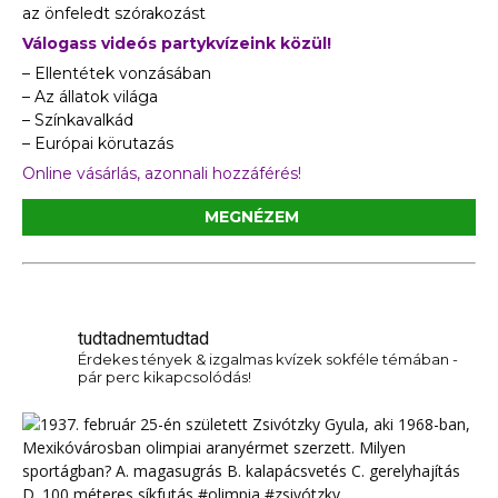
az önfeledt szórakozást
Válogass videós partykvízeink közül!
– Ellentétek vonzásában
– Az állatok világa
– Színkavalkád
– Európai körutazás
Online vásárlás, azonnali hozzáférés!
MEGNÉZEM
tudtadnemtudtad
Érdekes tények & izgalmas kvízek sokféle témában -
pár perc kikapcsolódás!