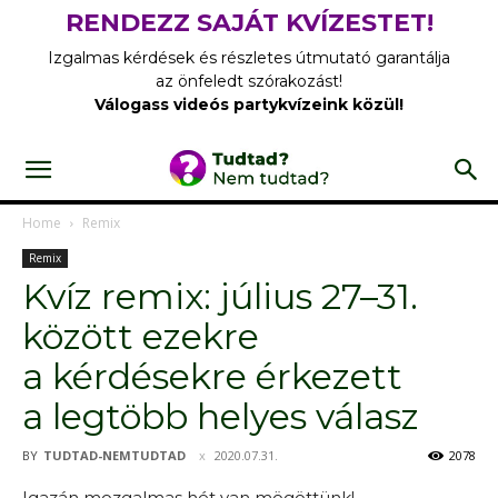
RENDEZZ SAJÁT KVÍZESTET!
Izgalmas kérdések és részletes útmutató garantálja
az önfeledt szórakozást!
Válogass videós partykvízeink közül!
Home
Remix
Remix
Kvíz remix: július 27–31.
között ezekre
a kérdésekre érkezett
a legtöbb helyes válasz
BY
TUDTAD-NEMTUDTAD
2020.07.31.
2078
Igazán mozgalmas hét van mögöttünk!