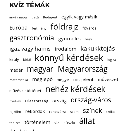
KVÍZ TÉMÁK
egyik vagy másik
anyák napja
betű
Budapest
földrajz
Európa
főváros
festmény
gasztronómia
gyümölcs
hegy
kakukktojás
igaz vagy hamis
irodalom
könnyű kérdések
király
költő
logika
magyar
Magyarország
madár
meglepő
mit jelent
művészet
megye
matematika
nehéz kérdések
művészettörténet
ország-város
ország
Olaszország
nyelvek
színek
rekordok
rajzfilm
reneszánsz
szem
szólás
állat
történelem
víz
zászló
toplista