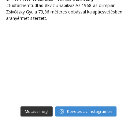
Mutass még!
Követés az Instagramon