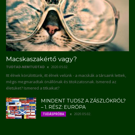
Macskaszakértő vagy?
TUDTAD-NEMTUDTAD
2020.05.02.
Itt élnek körülöttünk, itt élnek velünk - a macskák a társaink lettek,
mégis megmaradtak önállónak és titokzatosnak. Ismered az
életüket? Ismered a titkaikat?
MINDENT TUDSZ A ZÁSZLÓKRÓL?
– 1. RÉSZ: EURÓPA
2020.05.02.
TUDÁSPRÓBA