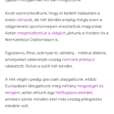
Kicsit szomorkodtunk, hogy el kellett halasztani a
tokiói
olimpiát
, de hét kérdés erejéig mégis ezen a
világméretű sportünnepen érezhettük magunkat.
Aztán
meghódítottuk a világűrt
, jártunk a Holdon és a
Nemzetközi Űrállomáson is.
Egyszarvú, főnix, szárnyas ló, sárkány… mitikus állatok,
amelyeket valamelyik ország
nemzeti jelképül
választott. Róluk is szólt hét kérdés.
A hét végén pedig újra csak utazgattunk: előbb
Európában látogattunk meg néhány
hegységet és
tengert
, aztán ettünk egy
hétfogásos ebédet
,
amiben szinte minden étel más ország jellegzetes
eledele volt.