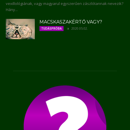
vexillológiának, vagy magyarul egyszerűen zászlótannak nevezik?
Hány...
MACSKASZAKÉRTŐ VAGY?
2020.05.02.
TUDÁSPRÓBA