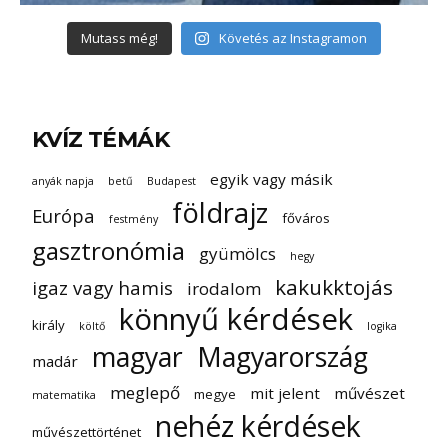
Mutass még!
Követés az Instagramon
KVÍZ TÉMÁK
egyik vagy másik
anyák napja
betű
Budapest
földrajz
Európa
főváros
festmény
gasztronómia
gyümölcs
hegy
kakukktojás
igaz vagy hamis
irodalom
könnyű kérdések
király
költő
logika
magyar
Magyarország
madár
meglepő
mit jelent
művészet
megye
matematika
nehéz kérdések
művészettörténet