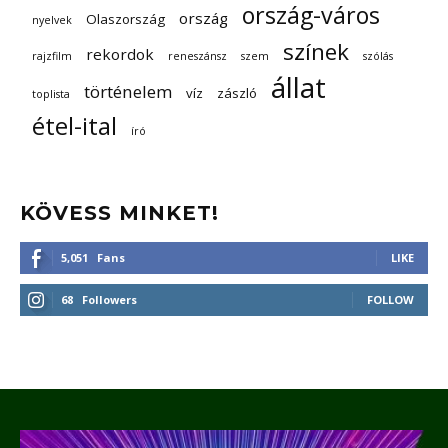
ország-város
ország
Olaszország
nyelvek
színek
rekordok
rajzfilm
reneszánsz
szem
szólás
állat
történelem
víz
zászló
toplista
étel-ital
író
KÖVESS MINKET!
5,051
Fans
LIKE
68
Followers
FOLLOW