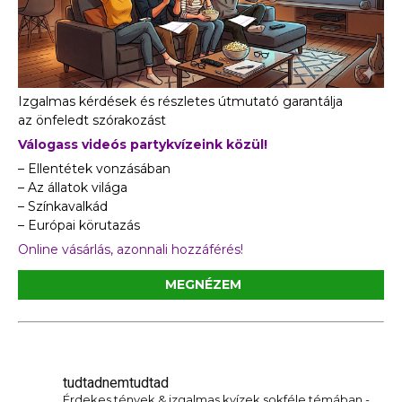
Izgalmas kérdések és részletes útmutató garantálja
az önfeledt szórakozást
Válogass videós partykvízeink közül!
– Ellentétek vonzásában
– Az állatok világa
– Színkavalkád
– Európai körutazás
Online vásárlás, azonnali hozzáférés!
MEGNÉZEM
tudtadnemtudtad
Érdekes tények & izgalmas kvízek sokféle témában -