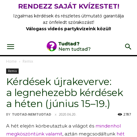
RENDEZZ SAJÁT KVÍZESTET!
Izgalmas kérdések és részletes útmutató garantálja
az önfeledt szórakozást!
Válogass videós partykvízeink közül!
Home
Remix
Remix
Kérdések újrakeverve:
a legnehezebb kérdések
a héten (június 15–19.)
BY
TUDTAD-NEMTUDTAD
2020.06.20.
2787
A hét elején körbeutaztuk a világot és
mindenhol
megköszöntünk valamit
, aztán megcsodáltunk
hét