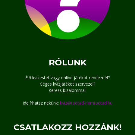
RÓLUNK
Élő kvízestet vagy online játékot rendeznél?
Céges kvízjátékot szervezel?
Keress bizalommal!
Ide írhatsz nekünk:
kviz@tudtad-nemtudtad.hu
CSATLAKOZZ HOZZÁNK!