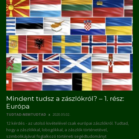
Mindent tudsz a zászlókról? – 1. rész:
Európa
TUDTAD-NEMTUDTAD
2020.05.02.
12 kérdés - az utolsó kivételével csak európai zászlókról. Tudtad,
hogy a zászlókkal, lobogókkal, a zászlók történetével,
szimbolikájával foglalkozó történeti segédtudományt