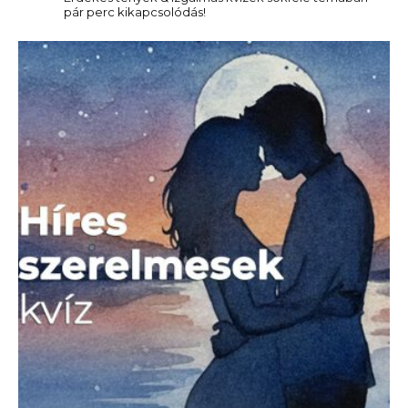
pár perc kikapcsolódás!