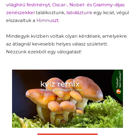
világhírű festményt
,
Oscar-, Nobel- és Grammy-díjas
zenészekkel
találkoztunk,
labdáztunk
egy kicsit, végül
elszavaltuk a
Himnuszt
.
Mindegyik kvízben voltak olyan kérdések, amelyekre
az átlagnál kevesebb helyes válasz született.
Nézzünk ezekből egy válogatást!