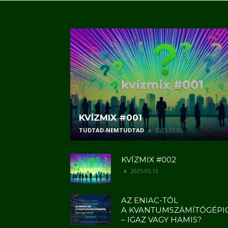
KVÍZMIX #001
TUDTAD-NEMTUDTAD
2025.05.02.
KVÍZMIX #002
2025.05.13.
AZ ENIAC-TÓL
A KVANTUMSZÁMÍTÓGÉPI
– IGAZ VAGY HAMIS?