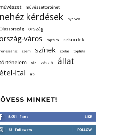
művészet
művészettörténet
nehéz kérdések
nyelvek
ország
Olaszország
ország-város
rekordok
rajzfilm
színek
reneszánsz
szem
szólás
toplista
állat
történelem
víz
zászló
étel-ital
író
KÖVESS MINKET!
5,051
Fans
LIKE
68
Followers
FOLLOW