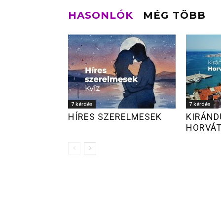
HASONLÓK
MÉG TÖBB
7 kérdés
7 kérdés
HÍRES SZERELMESEK
KIRÁND
HORVÁ