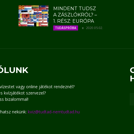
MINDENT TUDSZ
A ZÁSZLÓKRÓL? –
1. RÉSZ: EURÓPA
2020.05.02.
TUDÁSPRÓBA
ÓLUNK
kvízestet vagy online játékot rendeznél?
s kvízjátékot szervezel?
ss bizalommal!
írhatsz nekünk:
kviz@tudtad-nemtudtad.hu