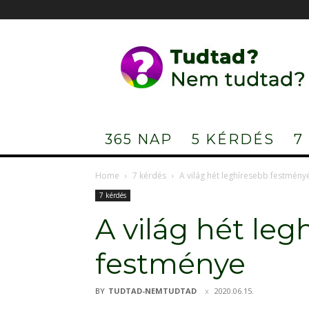
Tudtad?
Nem
tudtad?
365 NAP
5 KÉRDÉS
7
Home
7 kérdés
A világ hét leghíresebb festmény
7 kérdés
A világ hét leg
festménye
BY
TUDTAD-NEMTUDTAD
2020.06.15.