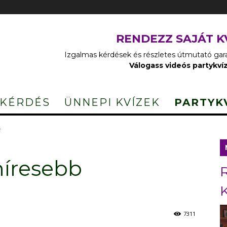
RENDEZZ SAJÁT K
Izgalmas kérdések és részletes útmutató garan
Válogass videós partykví
 KÉRDÉS
ÜNNEPI KVÍZEK
PARTYK
e
híresebb
7311