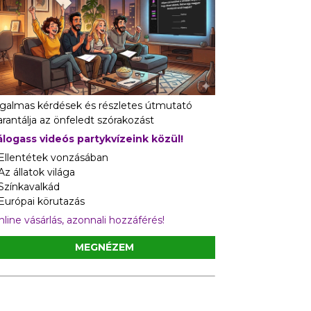
zgalmas kérdések és részletes útmutató
rantálja az önfeledt szórakozást
álogass videós partykvízeink közül!
 Ellentétek vonzásában
Az állatok világa
 Színkavalkád
 Európai körutazás
line vásárlás, azonnali hozzáférés!
MEGNÉZEM