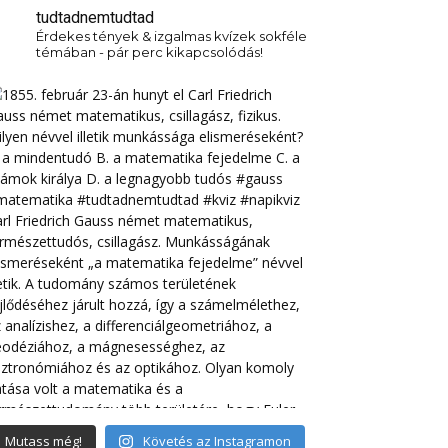
tudtadnemtudtad
Érdekes tények & izgalmas kvízek sokféle
témában - pár perc kikapcsolódás!
Mutass még!
Követés az Instagramon