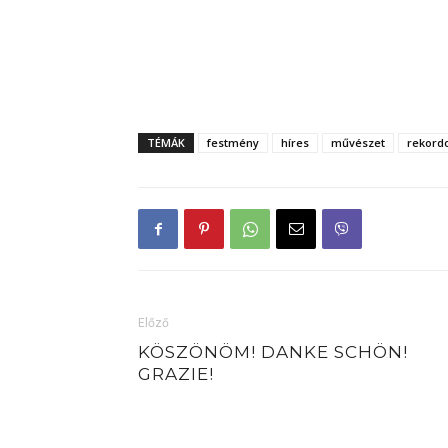
TÉMÁK
festmény
híres
művészet
rekord
Előző
KÖSZÖNÖM! DANKE SCHÖN!
GRAZIE!