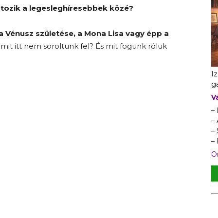
rtozik a legesleghíresebbek közé?
a Vénusz születése, a Mona Lisa vagy épp a
mit itt nem soroltunk fel? És mit fogunk róluk
I
ga
V
–
– 
–
–
On