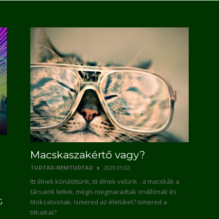
Macskaszakértő vagy?
TUDTAD-NEMTUDTAD
2020.05.02.
Itt élnek körülöttünk, itt élnek velünk - a macskák a
társaink lettek, mégis megmaradtak önállónak és
G
titokzatosnak. Ismered az életüket? Ismered a
titkaikat?