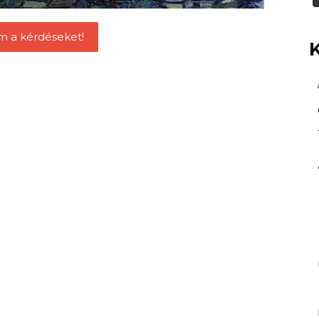
m a kérdéseket!