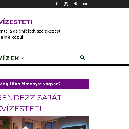
VÍZESTET!
tálja az önfeledt szórakozást!
zeink közül!
VÍZEK
Még több élményre vágysz?
RENDEZZ SAJÁT
KVÍZESTET!