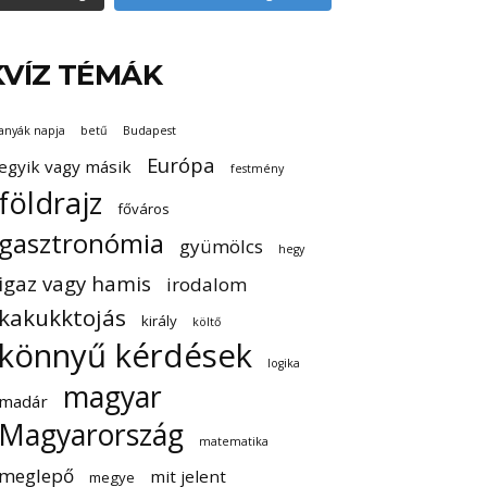
KVÍZ TÉMÁK
anyák napja
betű
Budapest
Európa
egyik vagy másik
festmény
földrajz
főváros
gasztronómia
gyümölcs
hegy
igaz vagy hamis
irodalom
kakukktojás
király
költő
könnyű kérdések
logika
magyar
madár
Magyarország
matematika
meglepő
mit jelent
megye