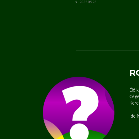
2025.05.28.
R
Élő 
Cége
Kere
Ide 