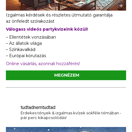
Izgalmas kérdések és részletes útmutató garantálja
az önfeledt szórakozást
Válogass videós partykvízeink közül!
– Ellentétek vonzásában
– Az állatok világa
– Színkavalkád
– Európai körutazás
Online vásárlás, azonnali hozzáférés!
MEGNÉZEM
tudtadnemtudtad
Érdekes tények & izgalmas kvízek sokféle témában -
pár perc kikapcsolódás!