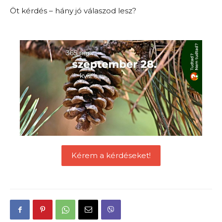
Öt kérdés – hány jó válaszod lesz?
Kérem a kérdéseket!