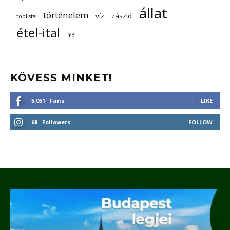
állat
történelem
víz
zászló
toplista
étel-ital
író
KÖVESS MINKET!
5,051
Fans
LIKE
68
Followers
FOLLOW