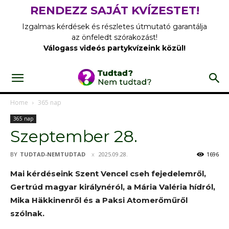
RENDEZZ SAJÁT KVÍZESTET!
Izgalmas kérdések és részletes útmutató garantálja
az önfeledt szórakozást!
Válogass videós partykvízeink közül!
Home
365 nap
365 nap
Szeptember 28.
BY
TUDTAD-NEMTUDTAD
2025.09.28.
1696
Mai kérdéseink Szent Vencel cseh fejedelemről,
Gertrúd magyar királynéról, a Mária Valéria hídról,
Mika Häkkinenről és a Paksi Atomerőműről
szólnak.