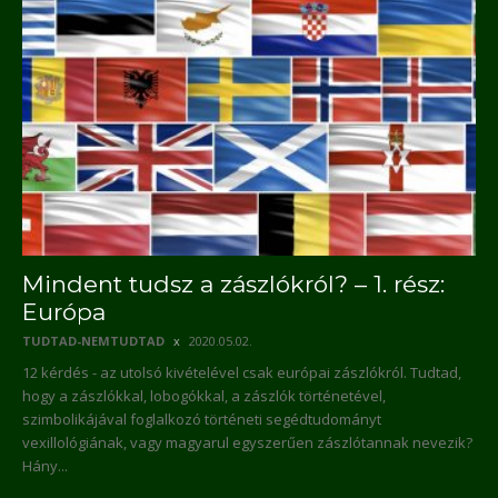
Mindent tudsz a zászlókról? – 1. rész:
Európa
TUDTAD-NEMTUDTAD
2020.05.02.
12 kérdés - az utolsó kivételével csak európai zászlókról. Tudtad,
hogy a zászlókkal, lobogókkal, a zászlók történetével,
szimbolikájával foglalkozó történeti segédtudományt
vexillológiának, vagy magyarul egyszerűen zászlótannak nevezik?
Hány...