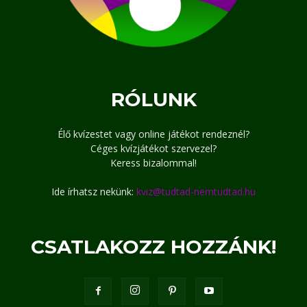
RÓLUNK
Élő kvízestet vagy online játékot rendeznél?
Céges kvízjátékot szervezel?
Keress bizalommal!
Ide írhatsz nekünk:
kviz@tudtad-nemtudtad.hu
CSATLAKOZZ HOZZÁNK!