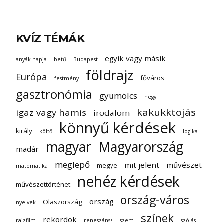
KVÍZ TÉMÁK
egyik vagy másik
anyák napja
betű
Budapest
földrajz
Európa
főváros
festmény
gasztronómia
gyümölcs
hegy
kakukktojás
igaz vagy hamis
irodalom
könnyű kérdések
király
költő
logika
magyar
Magyarország
madár
meglepő
mit jelent
művészet
megye
matematika
nehéz kérdések
művészettörténet
ország-város
ország
Olaszország
nyelvek
színek
rekordok
rajzfilm
reneszánsz
szem
szólás