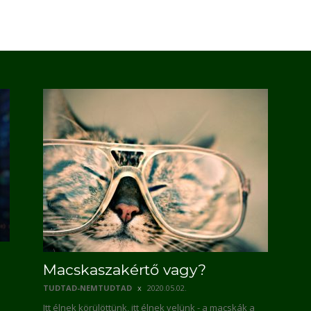
Macskaszakértő vagy?
TUDTAD-NEMTUDTAD
2020.05.02.
Itt élnek körülöttünk, itt élnek velünk - a macskák a