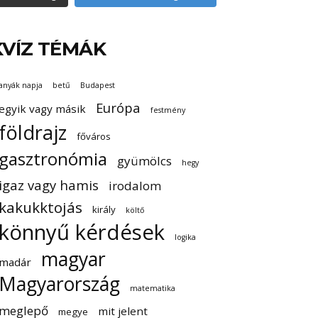
KVÍZ TÉMÁK
anyák napja
betű
Budapest
Európa
egyik vagy másik
festmény
földrajz
főváros
gasztronómia
gyümölcs
hegy
igaz vagy hamis
irodalom
kakukktojás
király
költő
könnyű kérdések
logika
magyar
madár
Magyarország
matematika
meglepő
mit jelent
megye