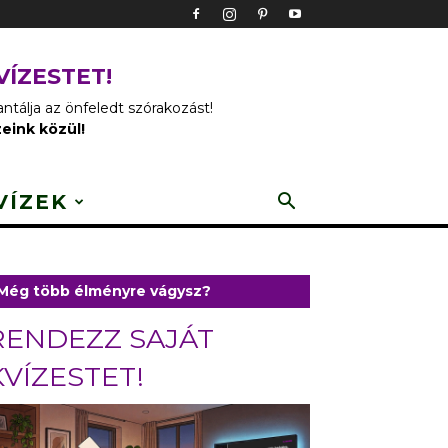
VÍZESTET!
tálja az önfeledt szórakozást!
zeink közül!
VÍZEK
Még több élményre vágysz?
RENDEZZ SAJÁT
KVÍZESTET!