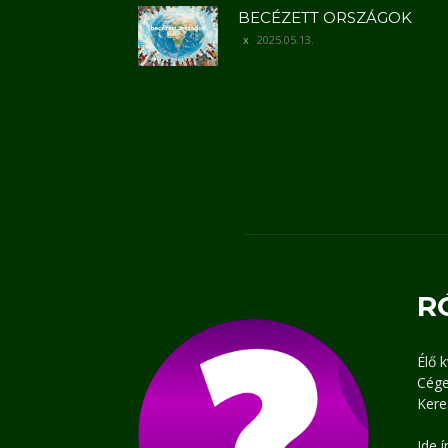
BECÉZETT ORSZÁGOK
2025.05.13.
R
Élő 
Cége
Kere
Ide 