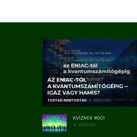
AZ ENIAC-TÓL
A KVANTUMSZÁMÍTÓGÉPIG –
IGAZ VAGY HAMIS?
TUDTAD-NEMTUDTAD
2025.05.28.
KVÍZMIX #001
2025.05.02.