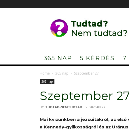
Tudtad?
Nem
tudtad?
365 NAP
5 KÉRDÉS
7
Home
365 nap
Szeptember 27.
365 nap
Szeptember 27
BY
TUDTAD-NEMTUDTAD
2025.09.27.
Mai kvízünkben a jezsuitákról, az első
a Kennedy-gyilkosságról és az Uránus