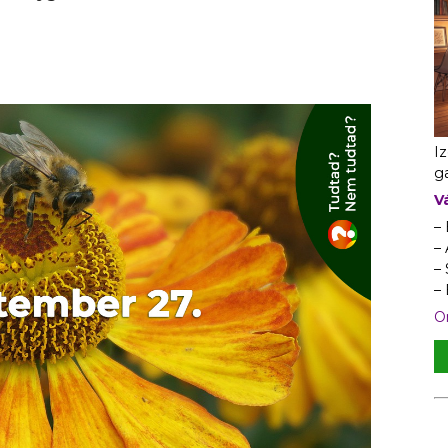
I
ga
V
–
– 
–
–
On