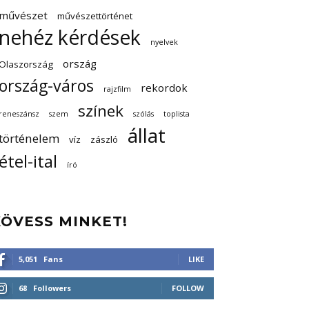
művészet
művészettörténet
nehéz kérdések
nyelvek
ország
Olaszország
ország-város
rekordok
rajzfilm
színek
reneszánsz
szem
szólás
toplista
állat
történelem
víz
zászló
étel-ital
író
KÖVESS MINKET!
5,051
Fans
LIKE
68
Followers
FOLLOW