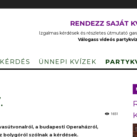
RENDEZZ SAJÁT K
Izgalmas kérdések és részletes útmutató garan
Válogass videós partykví
 KÉRDÉS
ÜNNEPI KVÍZEK
PARTYK
.
1651
 vasútvonalról, a budapesti Operaházról,
z bolygóról szólnak a kérdések.