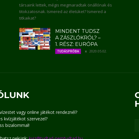
társaink lettek, mégis megmaradtak önállónak és
titokzatosnak. Ismered az életüket? Ismered a
titkaikat?
MINDENT TUDSZ
A ZÁSZLÓKRÓL? –
1. RÉSZ: EURÓPA
2020.05.02.
TUDÁSPRÓBA
ÓLUNK
kvízestet vagy online játékot rendeznél?
s kvízjátékot szervezel?
ss bizalommal!
írhatsz nekünk:
kviz@tudtad-nemtudtad.hu