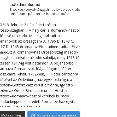
tudtadnemtudtad
Érdekes tények & izgalmas kvízek sokféle
témában - pár perc kikapcsolódás!
Mutass még!
Követés az Instagramon