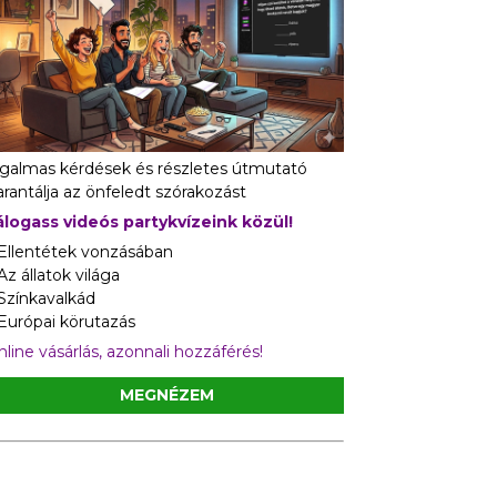
zgalmas kérdések és részletes útmutató
rantálja az önfeledt szórakozást
álogass videós partykvízeink közül!
 Ellentétek vonzásában
Az állatok világa
 Színkavalkád
 Európai körutazás
line vásárlás, azonnali hozzáférés!
MEGNÉZEM