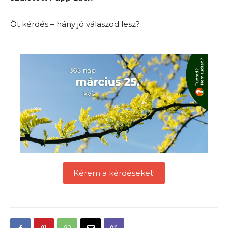
Öt kérdés – hány jó válaszod lesz?
Kérem a kérdéseket!