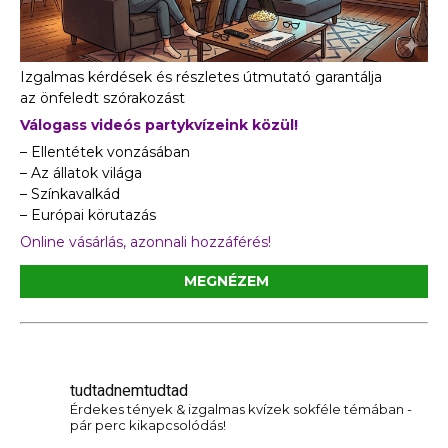
Izgalmas kérdések és részletes útmutató garantálja
az önfeledt szórakozást
Válogass videós partykvízeink közül!
– Ellentétek vonzásában
– Az állatok világa
– Színkavalkád
– Európai körutazás
Online vásárlás, azonnali hozzáférés!
MEGNÉZEM
tudtadnemtudtad
Érdekes tények & izgalmas kvízek sokféle témában -
pár perc kikapcsolódás!