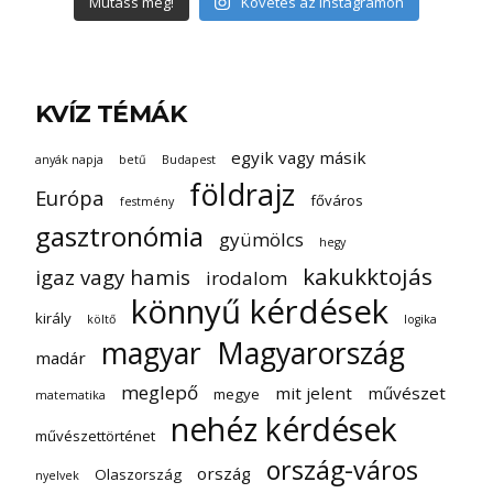
Mutass még!
Követés az Instagramon
KVÍZ TÉMÁK
egyik vagy másik
anyák napja
betű
Budapest
földrajz
Európa
főváros
festmény
gasztronómia
gyümölcs
hegy
kakukktojás
igaz vagy hamis
irodalom
könnyű kérdések
király
költő
logika
magyar
Magyarország
madár
meglepő
mit jelent
művészet
megye
matematika
nehéz kérdések
művészettörténet
ország-város
ország
Olaszország
nyelvek