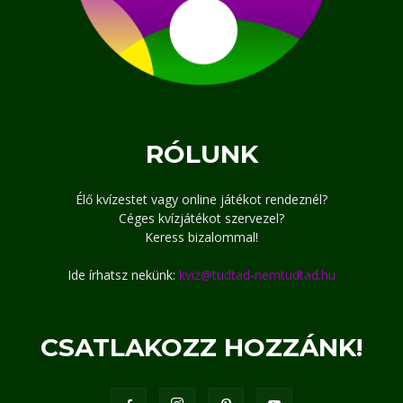
RÓLUNK
Élő kvízestet vagy online játékot rendeznél?
Céges kvízjátékot szervezel?
Keress bizalommal!
Ide írhatsz nekünk:
kviz@tudtad-nemtudtad.hu
CSATLAKOZZ HOZZÁNK!