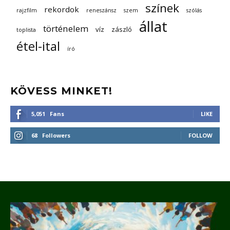
színek
rekordok
rajzfilm
reneszánsz
szem
szólás
állat
történelem
víz
zászló
toplista
étel-ital
író
KÖVESS MINKET!
5,051
Fans
LIKE
68
Followers
FOLLOW