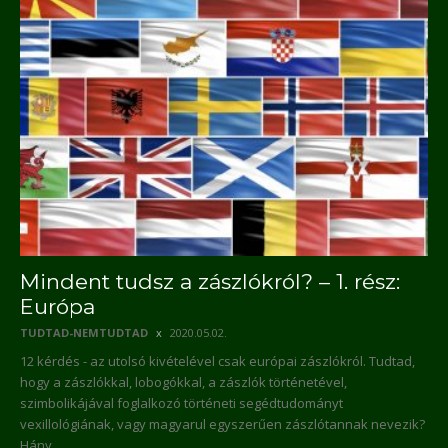
Mindent tudsz a zászlókról? – 1. rész:
Európa
TUDTAD-NEMTUDTAD
2020.05.02.
12 kérdés - az utolsó kivételével csak európai zászlókról. Tudtad,
hogy a zászlókkal, lobogókkal, a zászlók történetével,
szimbolikájával foglalkozó történeti segédtudományt
vexillológiának, vagy magyarul egyszerűen zászlótannak nevezik?
Hány...