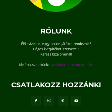
RÓLUNK
Élő kvízestet vagy online játékot rendeznél?
Céges kvízjátékot szervezel?
Keress bizalommal!
Ide írhatsz nekünk:
kviz@tudtad-nemtudtad.hu
CSATLAKOZZ HOZZÁNK!