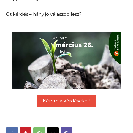
Öt kérdés – hány jó válaszod lesz?
Kérem a kérdéseket!