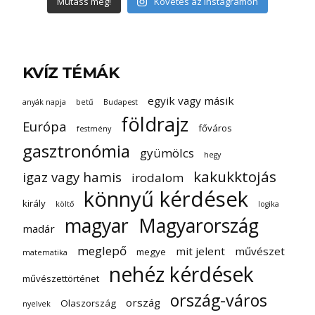
Mutass még!
Követés az Instagramon
KVÍZ TÉMÁK
egyik vagy másik
anyák napja
betű
Budapest
földrajz
Európa
főváros
festmény
gasztronómia
gyümölcs
hegy
kakukktojás
igaz vagy hamis
irodalom
könnyű kérdések
király
költő
logika
magyar
Magyarország
madár
meglepő
mit jelent
művészet
megye
matematika
nehéz kérdések
művészettörténet
ország-város
ország
Olaszország
nyelvek