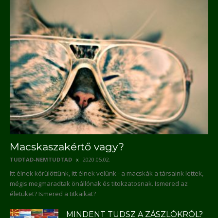
Macskaszakértő vagy?
TUDTAD-NEMTUDTAD
2020.05.02.
Itt élnek körülöttünk, itt élnek velünk - a macskák a társaink lettek,
mégis megmaradtak önállónak és titokzatosnak. Ismered az
életüket? Ismered a titkaikat?
MINDENT TUDSZ A ZÁSZLÓKRÓL?