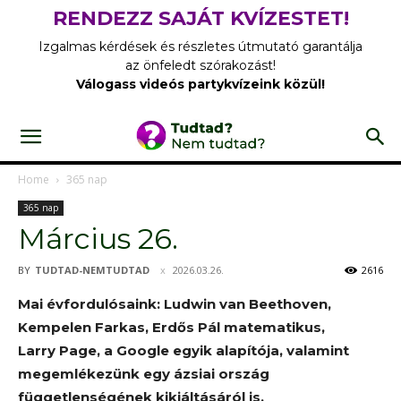
RENDEZZ SAJÁT KVÍZESTET!
Izgalmas kérdések és részletes útmutató garantálja
az önfeledt szórakozást!
Válogass videós partykvízeink közül!
Home
365 nap
365 nap
Március 26.
BY
TUDTAD-NEMTUDTAD
2026.03.26.
2616
Mai évfordulósaink: Ludwin van Beethoven,
Kempelen Farkas, Erdős Pál matematikus,
Larry Page, a Google egyik alapítója, valamint
megemlékezünk egy ázsiai ország
függetlenségének kikiáltásáról is.