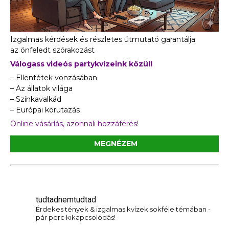
Izgalmas kérdések és részletes útmutató garantálja
az önfeledt szórakozást
Válogass videós partykvízeink közül!
– Ellentétek vonzásában
– Az állatok világa
– Színkavalkád
– Európai körutazás
Online vásárlás, azonnali hozzáférés!
MEGNÉZEM
tudtadnemtudtad
Érdekes tények & izgalmas kvízek sokféle témában -
pár perc kikapcsolódás!