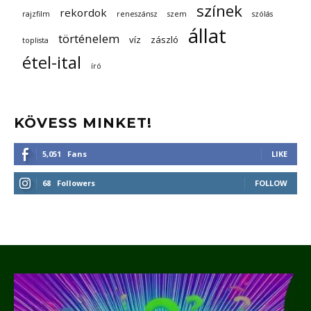
színek
rekordok
rajzfilm
reneszánsz
szem
szólás
állat
történelem
víz
zászló
toplista
étel-ital
író
KÖVESS MINKET!
5,051
Fans
LIKE
68
Followers
FOLLOW