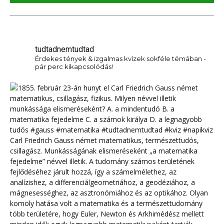
tudtadnemtudtad
Érdekes tények & izgalmas kvízek sokféle témában -
pár perc kikapcsolódás!