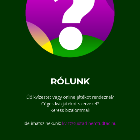
RÓLUNK
Élő kvízestet vagy online játékot rendeznél?
Céges kvízjátékot szervezel?
Keress bizalommal!
Ide írhatsz nekünk:
kviz@tudtad-nemtudtad.hu