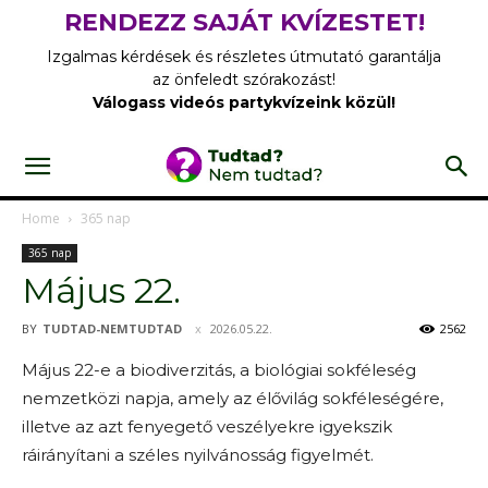
RENDEZZ SAJÁT KVÍZESTET!
Izgalmas kérdések és részletes útmutató garantálja
az önfeledt szórakozást!
Válogass videós partykvízeink közül!
Home
365 nap
365 nap
Május 22.
BY
TUDTAD-NEMTUDTAD
2026.05.22.
2562
Május 22-e a biodiverzitás, a biológiai sokféleség
nemzetközi napja, amely az élővilág sokféleségére,
illetve az azt fenyegető veszélyekre igyekszik
ráirányítani a széles nyilvánosság figyelmét.