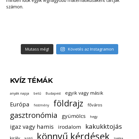
Mutass még!
Követés az Instagramon
KVÍZ TÉMÁK
egyik vagy másik
anyák napja
betű
Budapest
földrajz
Európa
főváros
festmény
gasztronómia
gyümölcs
hegy
kakukktojás
igaz vagy hamis
irodalom
könnyű kérdések
király
költő
logika