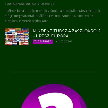
TUDTAD-NEMTUDTAD
2020.05.02.
Itt élnek körülöttünk, itt élnek velünk - a macskák a társaink lettek,
mégis megmaradtak önállónak és titokzatosnak. Ismered az
életüket? Ismered a titkaikat?
MINDENT TUDSZ A ZÁSZLÓKRÓL?
– 1. RÉSZ: EURÓPA
2020.05.02.
TUDÁSPRÓBA