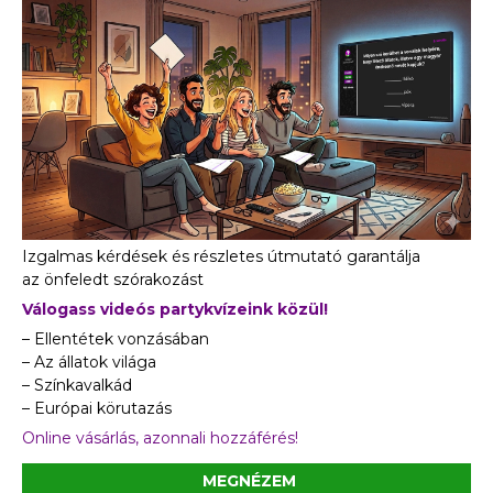
Izgalmas kérdések és részletes útmutató garantálja
az önfeledt szórakozást
Válogass videós partykvízeink közül!
– Ellentétek vonzásában
– Az állatok világa
– Színkavalkád
– Európai körutazás
Online vásárlás, azonnali hozzáférés!
MEGNÉZEM