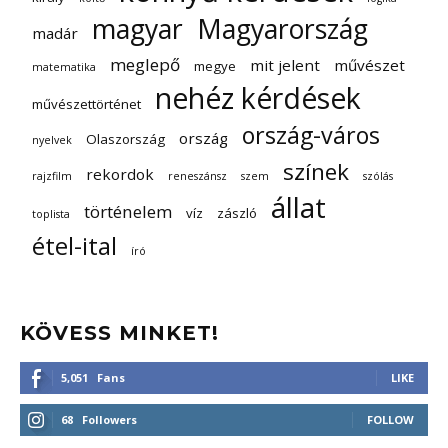
magyar
Magyarország
madár
meglepő
mit jelent
művészet
megye
matematika
nehéz kérdések
művészettörténet
ország-város
ország
Olaszország
nyelvek
színek
rekordok
rajzfilm
reneszánsz
szem
szólás
állat
történelem
víz
zászló
toplista
étel-ital
író
KÖVESS MINKET!
5,051
Fans
LIKE
68
Followers
FOLLOW