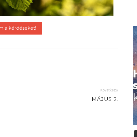
m a kérdéseket!
Következő
MÁJUS 2.