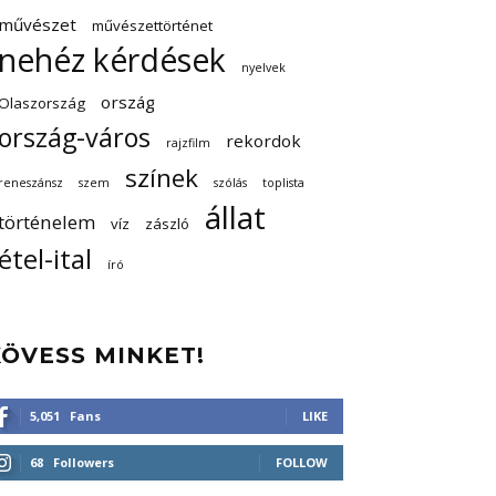
művészet
művészettörténet
nehéz kérdések
nyelvek
ország
Olaszország
ország-város
rekordok
rajzfilm
színek
reneszánsz
szem
szólás
toplista
állat
történelem
víz
zászló
étel-ital
író
KÖVESS MINKET!
5,051
Fans
LIKE
68
Followers
FOLLOW