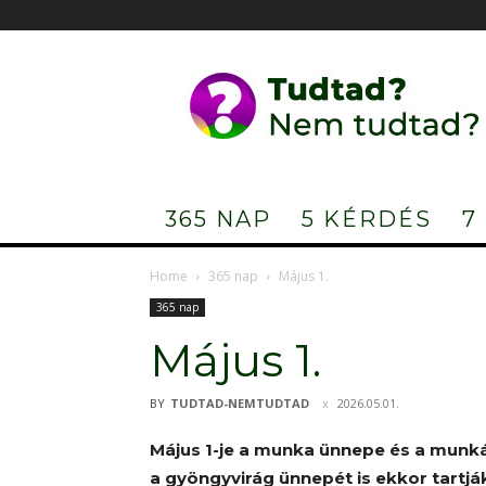
Tudtad?
Nem
tudtad?
365 NAP
5 KÉRDÉS
7
Home
365 nap
Május 1.
365 nap
Május 1.
BY
TUDTAD-NEMTUDTAD
2026.05.01.
Május 1-je a munka ünnepe és a munk
a gyöngyvirág ünnepét is ekkor tartják