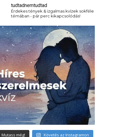
tudtadnemtudtad
Érdekes tények & izgalmas kvízek sokféle
témában - pár perc kikapcsolódás!
Mutass még!
Követés az Instagramon