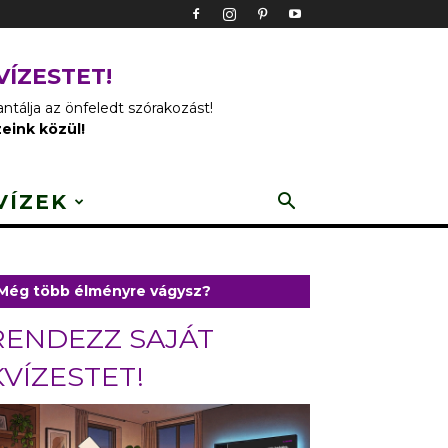
VÍZESTET!
tálja az önfeledt szórakozást!
zeink közül!
VÍZEK
Még több élményre vágysz?
RENDEZZ SAJÁT
KVÍZESTET!