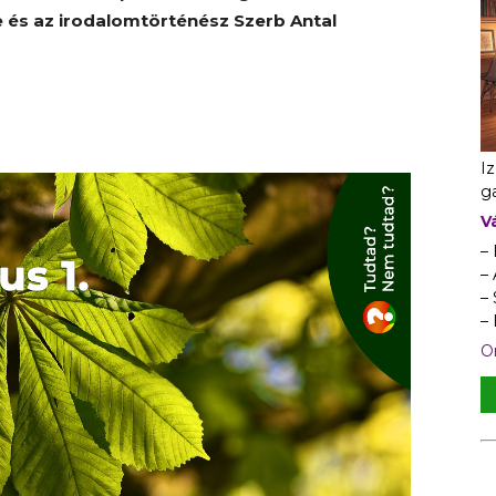
 és az irodalomtörténész Szerb Antal
I
ga
V
–
– 
–
–
On