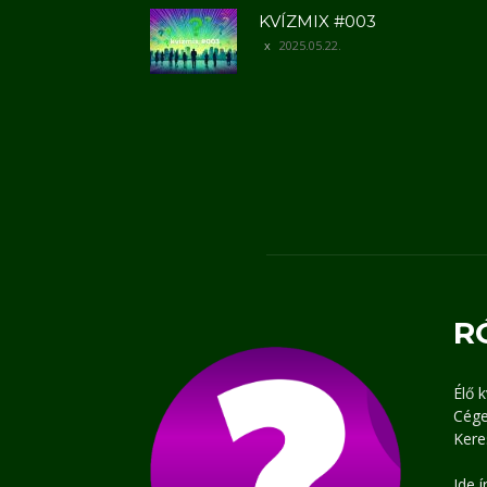
KVÍZMIX #003
2025.05.22.
R
Élő 
Cége
Kere
Ide 