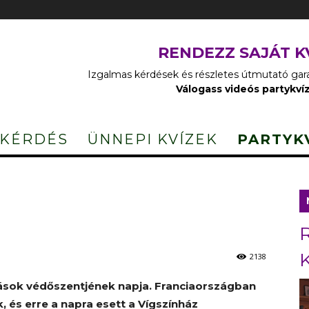
RENDEZZ SAJÁT K
Izgalmas kérdések és részletes útmutató garan
Válogass videós partykví
 KÉRDÉS
ÜNNEPI KVÍZEK
PARTYK
2138
ások védőszentjének napja. Franciaországban
, és erre a napra esett a Vígszínház