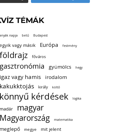
KVÍZ TÉMÁK
anyák napja
betű
Budapest
Európa
egyik vagy másik
festmény
földrajz
főváros
gasztronómia
gyümölcs
hegy
igaz vagy hamis
irodalom
kakukktojás
király
költő
könnyű kérdések
logika
magyar
madár
Magyarország
matematika
meglepő
mit jelent
megye