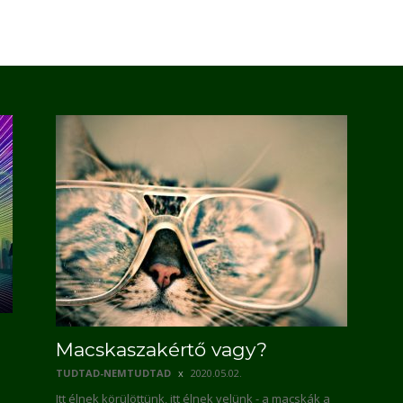
Macskaszakértő vagy?
TUDTAD-NEMTUDTAD
2020.05.02.
Itt élnek körülöttünk, itt élnek velünk - a macskák a