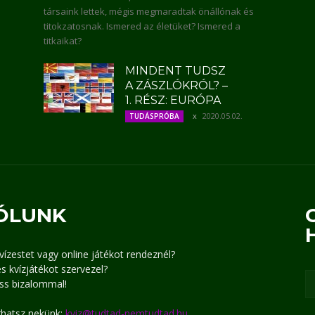
társaink lettek, mégis megmaradtak önállónak és
titokzatosnak. Ismered az életüket? Ismered a
titkaikat?
MINDENT TUDSZ
A ZÁSZLÓKRÓL? –
1. RÉSZ: EURÓPA
2020.05.02.
TUDÁSPRÓBA
ÓLUNK
kvízestet vagy online játékot rendeznél?
s kvízjátékot szervezel?
ss bizalommal!
írhatsz nekünk:
kviz@tudtad-nemtudtad.hu