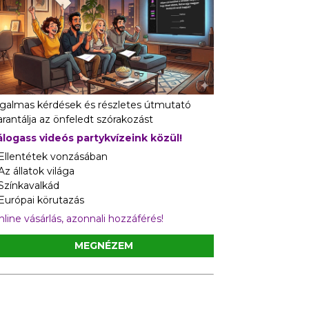
zgalmas kérdések és részletes útmutató
rantálja az önfeledt szórakozást
álogass videós partykvízeink közül!
 Ellentétek vonzásában
Az állatok világa
 Színkavalkád
 Európai körutazás
line vásárlás, azonnali hozzáférés!
MEGNÉZEM