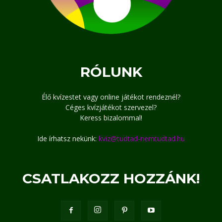
RÓLUNK
Élő kvízestet vagy online játékot rendeznél?
Céges kvízjátékot szervezel?
Keress bizalommal!
Ide írhatsz nekünk:
kviz@tudtad-nemtudtad.hu
CSATLAKOZZ HOZZÁNK!