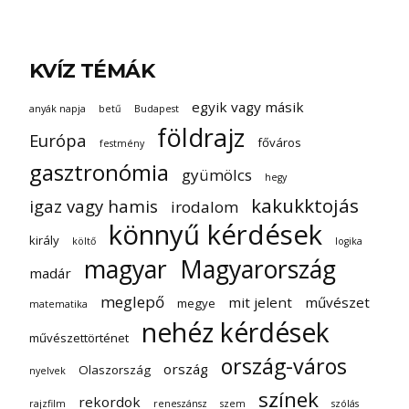
KVÍZ TÉMÁK
egyik vagy másik
anyák napja
betű
Budapest
földrajz
Európa
főváros
festmény
gasztronómia
gyümölcs
hegy
kakukktojás
igaz vagy hamis
irodalom
könnyű kérdések
király
költő
logika
magyar
Magyarország
madár
meglepő
mit jelent
művészet
megye
matematika
nehéz kérdések
művészettörténet
ország-város
ország
Olaszország
nyelvek
színek
rekordok
rajzfilm
reneszánsz
szem
szólás