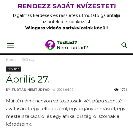
RENDEZZ SAJÁT KVÍZESTET!
Izgalmas kérdések és részletes útmutató garantálja
az önfeledt szórakozást!
Válogass videós partykvízeink közül!
Home
365 nap
365 nap
Április 27.
BY
TUDTAD-NEMTUDTAD
2026.04.27.
1771
Mai témáink nagyon változatosak: két pápa szentté
avatásáról, egy felfedezőről, egy cigányprímásról, egy
mesterszakácsról és egy afrikai országról szólnak a
kérdéseink.