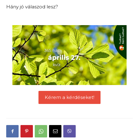
Hány jó válaszod lesz?
Kérem a kérdéseket!