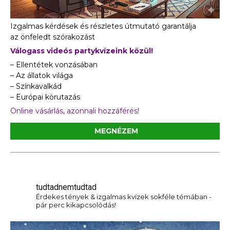
Izgalmas kérdések és részletes útmutató garantálja
az önfeledt szórakozást
Válogass videós partykvízeink közül!
– Ellentétek vonzásában
– Az állatok világa
– Színkavalkád
– Európai körutazás
Online vásárlás, azonnali hozzáférés!
MEGNÉZEM
tudtadnemtudtad
Érdekes tények & izgalmas kvízek sokféle témában -
pár perc kikapcsolódás!