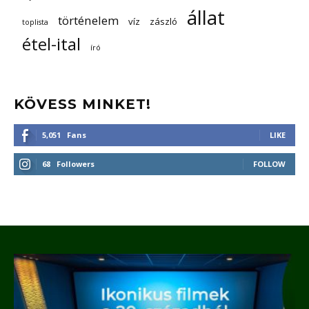
állat
történelem
víz
zászló
toplista
étel-ital
író
KÖVESS MINKET!
5,051
Fans
LIKE
68
Followers
FOLLOW