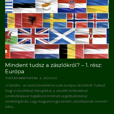
Mindent tudsz a zászlókról? – 1. rész:
Európa
TUDTAD-NEMTUDTAD
2020.05.02.
12 kérdés - az utolsó kivételével csak európai zászlókról. Tudtad,
hogy a zászlókkal, lobogókkal, a zászlók történetével,
szimbolikájával foglalkozó történeti segédtudományt
vexillológiának, vagy magyarul egyszerűen zászlótannak nevezik?
Hány...