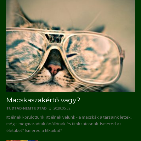
Macskaszakértő vagy?
TUDTAD-NEMTUDTAD
2020.05.02.
Itt élnek körülöttünk, itt élnek velünk - a macskák a társaink lettek,
mégis megmaradtak önállónak és titokzatosnak. Ismered az
életüket? Ismered a titkaikat?