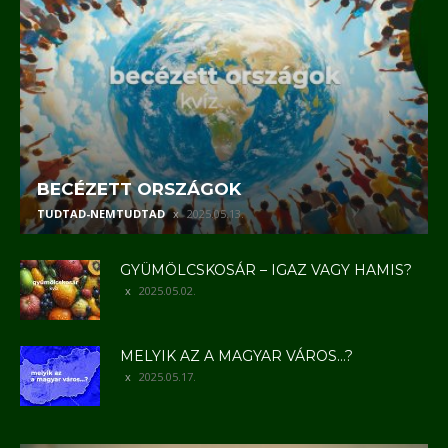
BECÉZETT ORSZÁGOK
TUDTAD-NEMTUDTAD
2025.05.13.
GYÜMÖLCSKOSÁR – IGAZ VAGY HAMIS?
2025.05.02.
MELYIK AZ A MAGYAR VÁROS…?
2025.05.17.