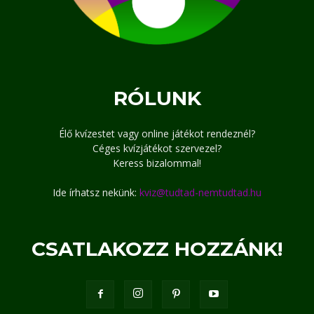
RÓLUNK
Élő kvízestet vagy online játékot rendeznél?
Céges kvízjátékot szervezel?
Keress bizalommal!
Ide írhatsz nekünk:
kviz@tudtad-nemtudtad.hu
CSATLAKOZZ HOZZÁNK!