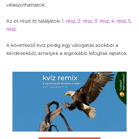
válaszolhattatok.
Az öt részt itt találjátok:
1. rész
,
2. rész
,
3. rész
,
4. rész
,
5.
rész
.
A következő kvíz pedig egy válogatás azokból a
kérdésekből, amelyek a leginkább kifogtak rajtatok.