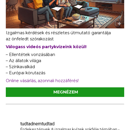
Izgalmas kérdések és részletes útmutató garantálja
az önfeledt szórakozást
Válogass videós partykvízeink közül!
– Ellentétek vonzásában
– Az állatok világa
– Színkavalkád
– Európai körutazás
Online vásárlás, azonnali hozzáférés!
MEGNÉZEM
tudtadnemtudtad
Érdekes tények & izgalmas kvízek sokféle témában -