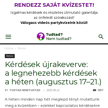
RENDEZZ SAJÁT KVÍZESTET!
Izgalmas kérdések és részletes útmutató garantálja
az önfeledt szórakozást!
Válogass videós partykvízeink közül!
Home
Remix
Remix
Kérdések újrakeverve:
a legnehezebb kérdések
a héten (augusztus 17–21.)
BY
TUDTAD-NEMTUDTAD
2020.08.22.
1997
A héten minden nap hét meglepő tényt mutattunk
meg a kvízekben – ezekkel kapcsolatos kérdésekre