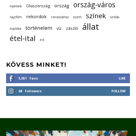
ország-város
ország
Olaszország
nyelvek
színek
rekordok
rajzfilm
reneszánsz
szem
szólás
állat
történelem
víz
zászló
toplista
étel-ital
író
KÖVESS MINKET!
5,051
Fans
LIKE
68
Followers
FOLLOW