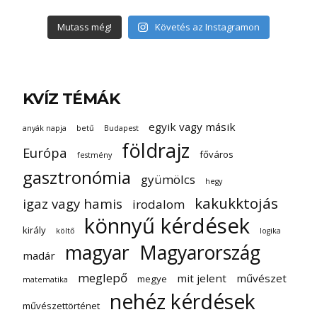
Mutass még!
Követés az Instagramon
KVÍZ TÉMÁK
egyik vagy másik
anyák napja
betű
Budapest
földrajz
Európa
főváros
festmény
gasztronómia
gyümölcs
hegy
kakukktojás
igaz vagy hamis
irodalom
könnyű kérdések
király
költő
logika
magyar
Magyarország
madár
meglepő
mit jelent
művészet
megye
matematika
nehéz kérdések
művészettörténet