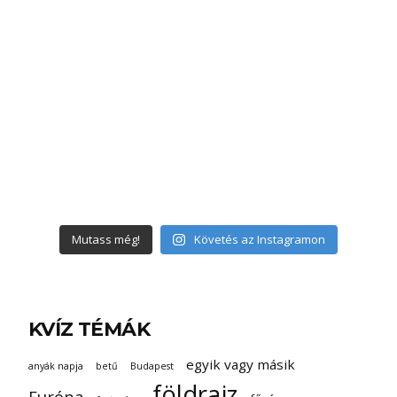
Mutass még!
Követés az Instagramon
KVÍZ TÉMÁK
egyik vagy másik
anyák napja
betű
Budapest
földrajz
Európa