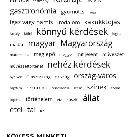
főváros
festmény
gasztronómia
gyümölcs
hegy
kakukktojás
igaz vagy hamis
irodalom
könnyű kérdések
király
költő
logika
magyar
Magyarország
madár
meglepő
mit jelent
művészet
megye
matematika
nehéz kérdések
művészettörténet
ország-város
ország
Olaszország
nyelvek
színek
rekordok
rajzfilm
reneszánsz
szem
szólás
állat
történelem
víz
zászló
toplista
étel-ital
író
KÖVESS MINKET!