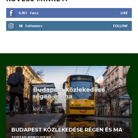
5,051
Fans
LIKE
68
Followers
FOLLOW
BUDAPEST KÖZLEKEDÉSE RÉGEN ÉS MA
TUDTAD-NEMTUDTAD
2025.05.02.