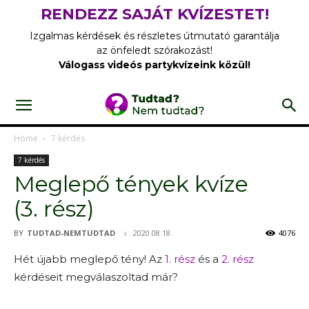
RENDEZZ SAJÁT KVÍZESTET!
Izgalmas kérdések és részletes útmutató garantálja
az önfeledt szórakozást!
Válogass videós partykvízeink közül!
Home
7 kérdés
7 kérdés
Meglepő tények kvíze
(3. rész)
BY
TUDTAD-NEMTUDTAD
2020.08.18.
4076
Hét újabb meglepő tény! Az
1. rész
és a
2. rész
kérdéseit megválaszoltad már?