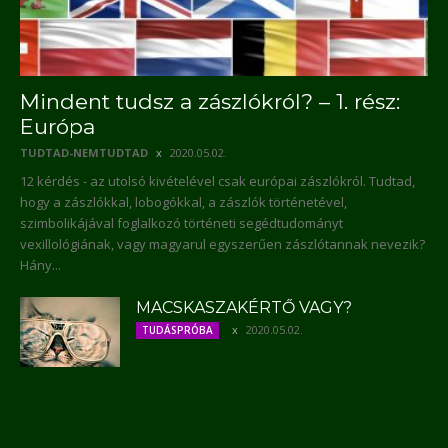
Mindent tudsz a zászlókról? – 1. rész:
Európa
TUDTAD-NEMTUDTAD
2020.05.02.
12 kérdés - az utolsó kivételével csak európai zászlókról. Tudtad,
hogy a zászlókkal, lobogókkal, a zászlók történetével,
szimbolikájával foglalkozó történeti segédtudományt
vexillológiának, vagy magyarul egyszerűen zászlótannak nevezik?
Hány...
MACSKASZAKÉRTŐ VAGY?
2020.05.02.
TUDÁSPRÓBA