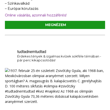
– Színkavalkád
– Európai körutazás
Online vásárlás, azonnali hozzáférés!
MEGNÉZEM
tudtadnemtudtad
Érdekes tények & izgalmas kvízek sokféle témában -
pár perc kikapcsolódás!