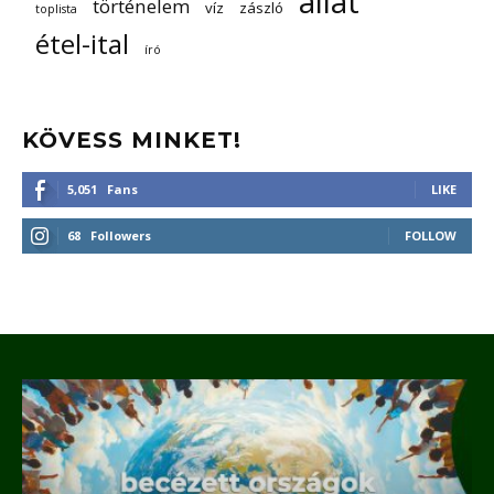
állat
történelem
víz
zászló
toplista
étel-ital
író
KÖVESS MINKET!
5,051
Fans
LIKE
68
Followers
FOLLOW