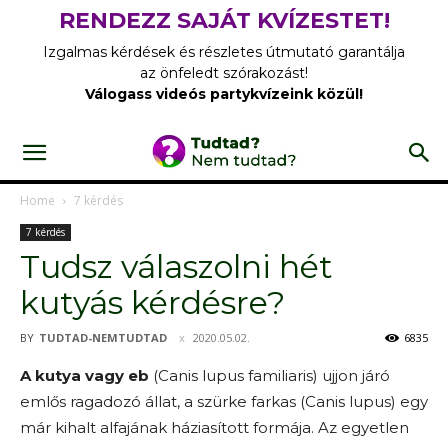
RENDEZZ SAJÁT KVÍZESTET!
Izgalmas kérdések és részletes útmutató garantálja
az önfeledt szórakozást!
Válogass videós partykvízeink közül!
Home
7 kérdés
7 kérdés
Tudsz válaszolni hét
kutyás kérdésre?
BY
TUDTAD-NEMTUDTAD
2020.05.02.
6835
A kutya vagy eb
(Canis lupus familiaris) ujjon járó
emlős ragadozó állat, a szürke farkas (Canis lupus) egy
már kihalt alfajának háziasított formája. Az egyetlen