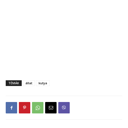
TÉMÁK
állat
kutya