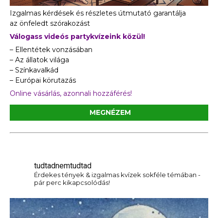
Izgalmas kérdések és részletes útmutató garantálja
az önfeledt szórakozást
Válogass videós partykvízeink közül!
– Ellentétek vonzásában
– Az állatok világa
– Színkavalkád
– Európai körutazás
Online vásárlás, azonnali hozzáférés!
MEGNÉZEM
tudtadnemtudtad
Érdekes tények & izgalmas kvízek sokféle témában -
pár perc kikapcsolódás!