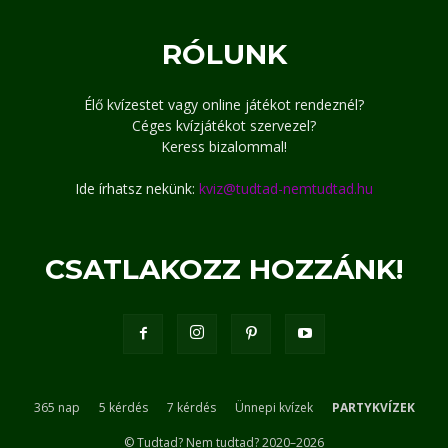
RÓLUNK
Élő kvízestet vagy online játékot rendeznél?
Céges kvízjátékot szervezel?
Keress bizalommal!
Ide írhatsz nekünk:
kviz@tudtad-nemtudtad.hu
CSATLAKOZZ HOZZÁNK!
365 nap
5 kérdés
7 kérdés
Ünnepi kvízek
PARTYKVÍZEK
© Tudtad? Nem tudtad? 2020–2026