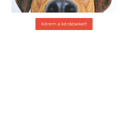
Kérem a kérdéseket!