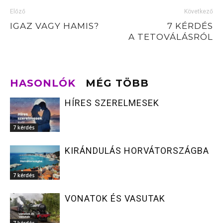
Előző
Következő
IGAZ VAGY HAMIS?
7 KÉRDÉS
A TETOVÁLÁSRÓL
HASONLÓK
MÉG TÖBB
HÍRES SZERELMESEK
7 kérdés
KIRÁNDULÁS HORVÁTORSZÁGBA
7 kérdés
VONATOK ÉS VASUTAK
7 kérdés