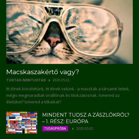
Macskaszakértő vagy?
TUDTAD-NEMTUDTAD
2020.05.02.
Itt élnek körülöttünk, itt élnek velünk - a macskák a társaink lettek,
mégis megmaradtak önállónak és titokzatosnak. Ismered az
életüket? Ismered a titkaikat?
MINDENT TUDSZ A ZÁSZLÓKRÓL?
– 1. RÉSZ: EURÓPA
2020.05.02.
TUDÁSPRÓBA