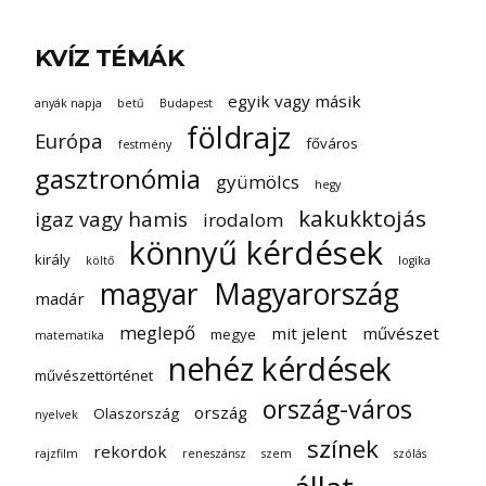
KVÍZ TÉMÁK
egyik vagy másik
anyák napja
betű
Budapest
földrajz
Európa
főváros
festmény
gasztronómia
gyümölcs
hegy
kakukktojás
igaz vagy hamis
irodalom
könnyű kérdések
király
költő
logika
magyar
Magyarország
madár
meglepő
mit jelent
művészet
megye
matematika
nehéz kérdések
művészettörténet
ország-város
ország
Olaszország
nyelvek
színek
rekordok
rajzfilm
reneszánsz
szem
szólás