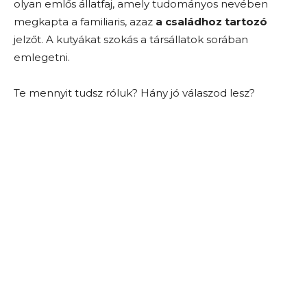
olyan emlős állatfaj, amely tudományos nevében
megkapta a familiaris, azaz
a családhoz tartozó
jelzőt. A kutyákat szokás a társállatok sorában
emlegetni.
Te mennyit tudsz róluk? Hány jó válaszod lesz?