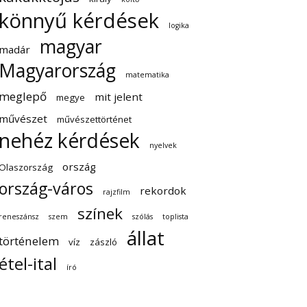
könnyű kérdések
logika
magyar
madár
Magyarország
matematika
meglepő
mit jelent
megye
művészet
művészettörténet
nehéz kérdések
nyelvek
ország
Olaszország
ország-város
rekordok
rajzfilm
színek
reneszánsz
szem
szólás
toplista
állat
történelem
víz
zászló
étel-ital
író