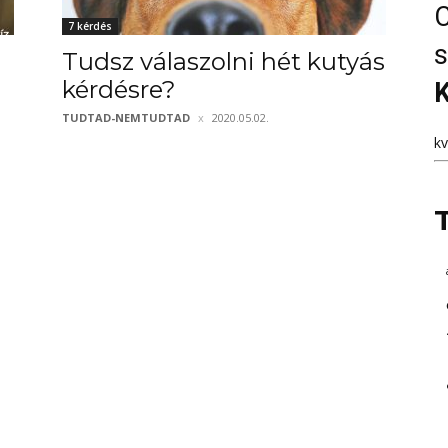
C
7 kérdés
s
Tudsz válaszolni hét kutyás
kérdésre?
K
TUDTAD-NEMTUDTAD
2020.05.02.
k