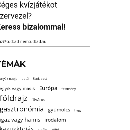
éges kvízjátékot
zervezel?
eress bizalommal!
viz@tudtad-nemtudtad.hu
TÉMÁK
anyák napja
betű
Budapest
Európa
egyik vagy másik
festmény
földrajz
főváros
gasztronómia
gyümölcs
hegy
igaz vagy hamis
irodalom
kakukktojás
király
költő