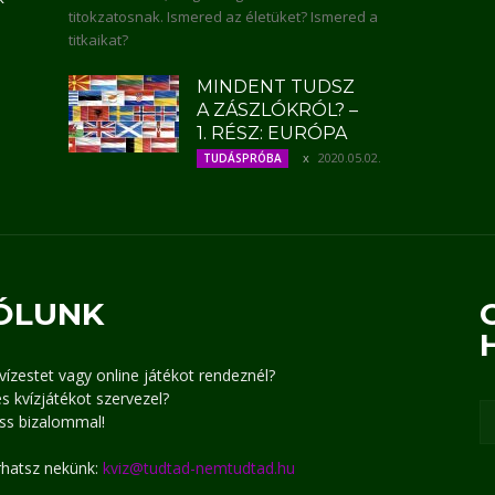
titokzatosnak. Ismered az életüket? Ismered a
titkaikat?
MINDENT TUDSZ
A ZÁSZLÓKRÓL? –
1. RÉSZ: EURÓPA
2020.05.02.
TUDÁSPRÓBA
ÓLUNK
kvízestet vagy online játékot rendeznél?
s kvízjátékot szervezel?
ss bizalommal!
írhatsz nekünk:
kviz@tudtad-nemtudtad.hu