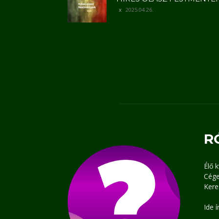
2025.04.26.
R
Élő 
Cége
Kere
Ide 