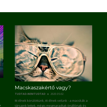
Macskaszakértő vagy?
TUDTAD-NEMTUDTAD
2020.05.02.
Itt élnek körülöttünk, itt élnek velünk - a macskák a
társaink lettek, mégis megmaradtak önállónak és
K