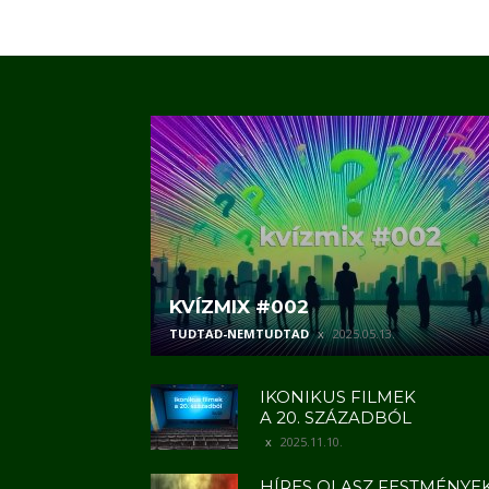
KVÍZMIX #002
TUDTAD-NEMTUDTAD
2025.05.13.
IKONIKUS FILMEK
A 20. SZÁZADBÓL
2025.11.10.
HÍRES OLASZ FESTMÉNYE