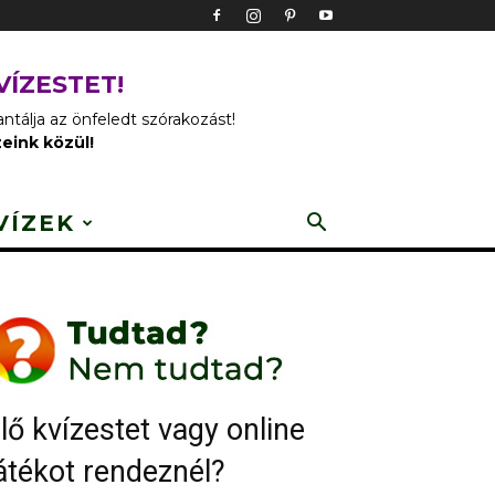
VÍZESTET!
tálja az önfeledt szórakozást!
zeink közül!
VÍZEK
lő kvízestet vagy online
átékot rendeznél?