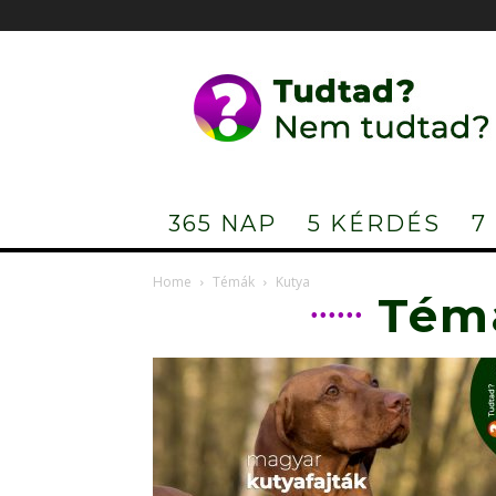
Tudtad?
Nem
tudtad?
365 NAP
5 KÉRDÉS
7
Home
Témák
Kutya
Téma