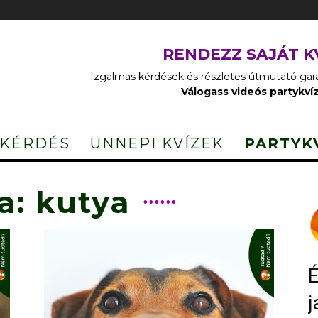
RENDEZZ SAJÁT K
Izgalmas kérdések és részletes útmutató garan
Válogass videós partykví
 KÉRDÉS
ÜNNEPI KVÍZEK
PARTYK
: kutya
É
j