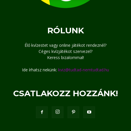
RÓLUNK
Élő kvízestet vagy online játékot rendeznél?
Céges kvízjátékot szervezel?
Keress bizalommal!
Ide írhatsz nekünk:
kviz@tudtad-nemtudtad.hu
CSATLAKOZZ HOZZÁNK!