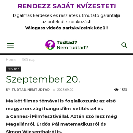
RENDEZZ SAJÁT KVÍZESTET!
Izgalmas kérdések és részletes útmutató garantálja
az önfeledt szórakozást!
Válogass videós partykvízeink közül!
Home
365 nap
365 nap
Szeptember 20.
BY
TUDTAD-NEMTUDTAD
2025.09.20.
1523
Ma két filmes témával is foglalkozunk: az első
magyarországi hangosfilm-vetítéssel és
a Cannes-i Filmfesztivállal. Aztán szó lesz még
Magellánról, Erdős Pál matematikusról és
Simon Wiesenthalról is.