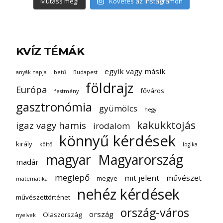
Mutass még!
Követés az Instagramon
KVÍZ TÉMÁK
egyik vagy másik
anyák napja
betű
Budapest
földrajz
Európa
főváros
festmény
gasztronómia
gyümölcs
hegy
kakukktojás
igaz vagy hamis
irodalom
könnyű kérdések
király
költő
logika
magyar
Magyarország
madár
meglepő
mit jelent
művészet
megye
matematika
nehéz kérdések
művészettörténet
ország-város
ország
Olaszország
nyelvek