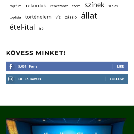
színek
rekordok
rajzfilm
reneszánsz
szem
szólás
állat
történelem
víz
zászló
toplista
étel-ital
író
KÖVESS MINKET!
5,051
Fans
LIKE
68
Followers
FOLLOW