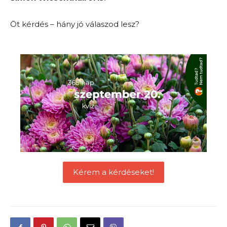
Öt kérdés – hány jó válaszod lesz?
Kérem a kérdéseket!