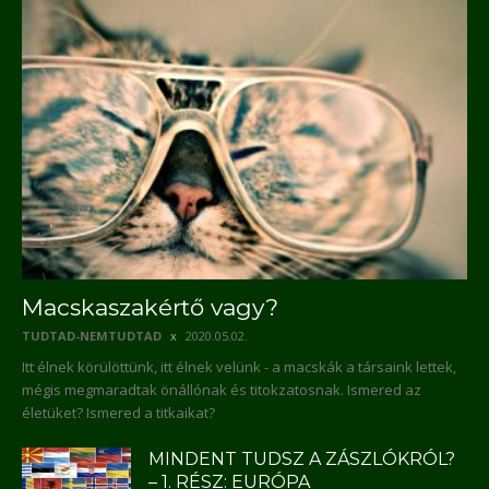
Macskaszakértő vagy?
TUDTAD-NEMTUDTAD
2020.05.02.
Itt élnek körülöttünk, itt élnek velünk - a macskák a társaink lettek,
mégis megmaradtak önállónak és titokzatosnak. Ismered az
életüket? Ismered a titkaikat?
MINDENT TUDSZ A ZÁSZLÓKRÓL?
– 1. RÉSZ: EURÓPA