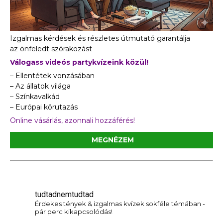
Izgalmas kérdések és részletes útmutató garantálja
az önfeledt szórakozást
Válogass videós partykvízeink közül!
– Ellentétek vonzásában
– Az állatok világa
– Színkavalkád
– Európai körutazás
Online vásárlás, azonnali hozzáférés!
MEGNÉZEM
tudtadnemtudtad
Érdekes tények & izgalmas kvízek sokféle témában -
pár perc kikapcsolódás!