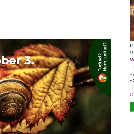
I
ga
V
–
– 
–
–
On