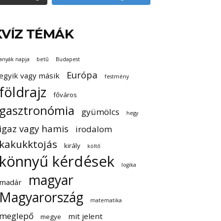
KVÍZ TÉMÁK
anyák napja
betű
Budapest
Európa
egyik vagy másik
festmény
földrajz
főváros
gasztronómia
gyümölcs
hegy
igaz vagy hamis
irodalom
kakukktojás
király
költő
könnyű kérdések
logika
magyar
madár
Magyarország
matematika
meglepő
mit jelent
megye