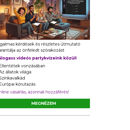
zgalmas kérdések és részletes útmutató
rantálja az önfeledt szórakozást
álogass videós partykvízeink közül!
 Ellentétek vonzásában
Az állatok világa
 Színkavalkád
 Európai körutazás
line vásárlás, azonnali hozzáférés!
MEGNÉZEM