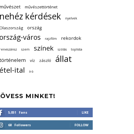
művészet
művészettörténet
nehéz kérdések
nyelvek
ország
Olaszország
ország-város
rekordok
rajzfilm
színek
reneszánsz
szem
szólás
toplista
állat
történelem
víz
zászló
étel-ital
író
KÖVESS MINKET!
5,051
Fans
LIKE
68
Followers
FOLLOW