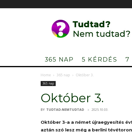
Tudtad?
Nem
tudtad?
365 NAP
5 KÉRDÉS
7
Home
365 nap
Október 3.
365 nap
Október 3.
BY
TUDTAD-NEMTUDTAD
2025.10.03.
Október 3-a a német újraegyesítés évf
aztán szó lesz még a berlini tévétorony