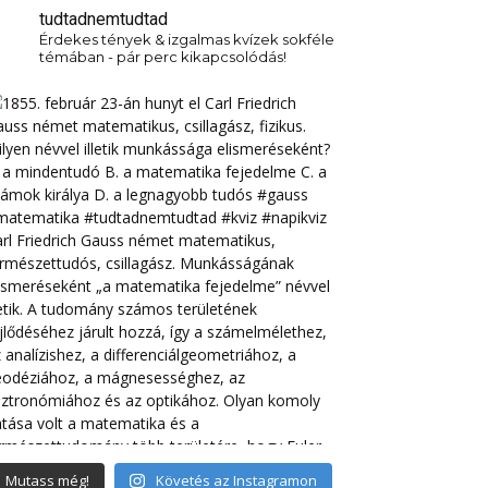
tudtadnemtudtad
Érdekes tények & izgalmas kvízek sokféle
témában - pár perc kikapcsolódás!
Mutass még!
Követés az Instagramon