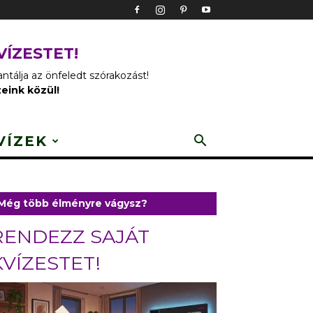
VÍZESTET!
tálja az önfeledt szórakozást!
zeink közül!
VÍZEK
Még több élményre vágysz?
RENDEZZ SAJÁT
KVÍZESTET!