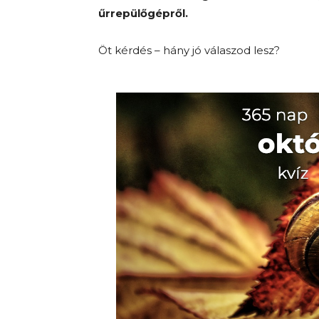
űrrepülőgépről.
Öt kérdés – hány jó válaszod lesz?