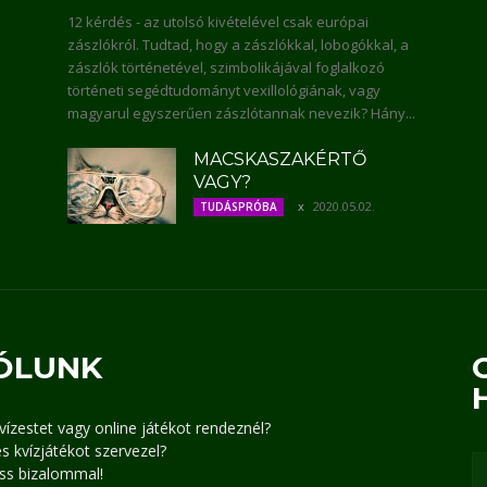
12 kérdés - az utolsó kivételével csak európai
zászlókról. Tudtad, hogy a zászlókkal, lobogókkal, a
zászlók történetével, szimbolikájával foglalkozó
történeti segédtudományt vexillológiának, vagy
magyarul egyszerűen zászlótannak nevezik? Hány...
MACSKASZAKÉRTŐ
VAGY?
2020.05.02.
TUDÁSPRÓBA
ÓLUNK
kvízestet vagy online játékot rendeznél?
s kvízjátékot szervezel?
ss bizalommal!