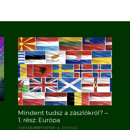
Mindent tudsz a zászlókról? –
1. rész: Európa
TUDTAD-NEMTUDTAD
2020.05.02.