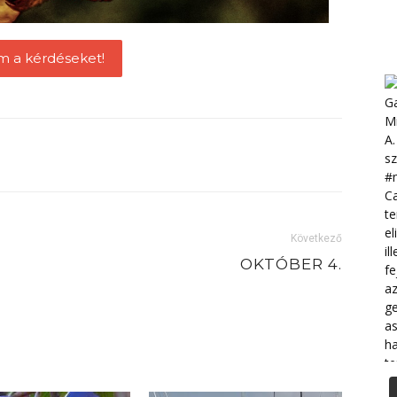
m a kérdéseket!
Következő
OKTÓBER 4.