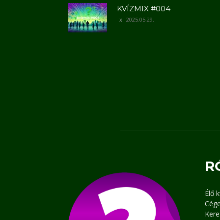
KVÍZMIX #004
2025.05.29.
R
Élő 
Cége
Kere