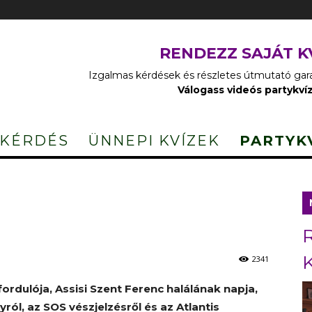
RENDEZZ SAJÁT K
Izgalmas kérdések és részletes útmutató garan
Válogass videós partykví
 KÉRDÉS
ÜNNEPI KVÍZEK
PARTYK
2341
ordulója, Assisi Szent Ferenc halálának napja,
ról, az SOS vészjelzésről és az Atlantis