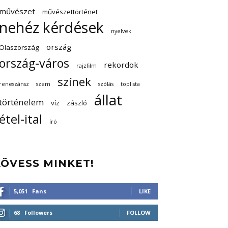
művészet
művészettörténet
nehéz kérdések
nyelvek
ország
Olaszország
ország-város
rekordok
rajzfilm
színek
reneszánsz
szem
szólás
toplista
állat
történelem
víz
zászló
étel-ital
író
KÖVESS MINKET!
5,051
Fans
LIKE
68
Followers
FOLLOW