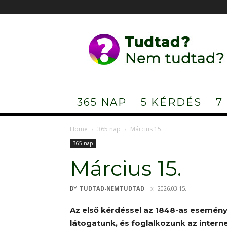
Tudtad?
Nem
tudtad?
365 NAP
5 KÉRDÉS
7
Home
365 nap
Március 15.
365 nap
Március 15.
BY
TUDTAD-NEMTUDTAD
2026.03.15.
Az első kérdéssel az 1848-as esemén
látogatunk, és foglalkozunk az internet