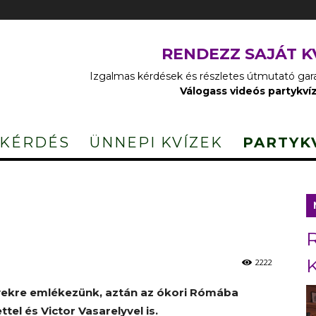
RENDEZZ SAJÁT K
Izgalmas kérdések és részletes útmutató garan
Válogass videós partykví
 KÉRDÉS
ÜNNEPI KVÍZEK
PARTYK
2222
yekre emlékezünk, aztán az ókori Rómába
tel és Victor Vasarelyvel is.