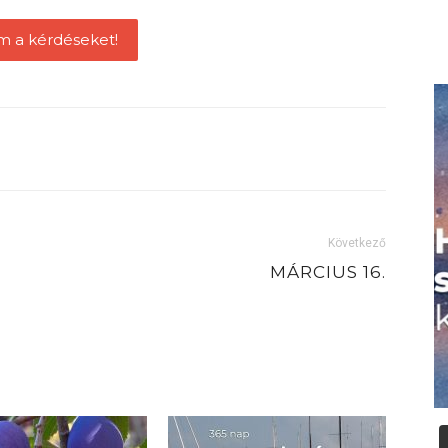
m a kérdéseket!
Következő
MÁRCIUS 16.