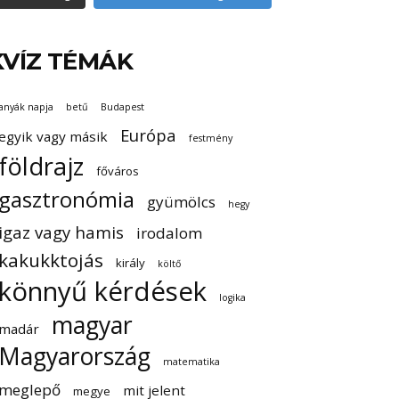
KVÍZ TÉMÁK
anyák napja
betű
Budapest
Európa
egyik vagy másik
festmény
földrajz
főváros
gasztronómia
gyümölcs
hegy
igaz vagy hamis
irodalom
kakukktojás
király
költő
könnyű kérdések
logika
magyar
madár
Magyarország
matematika
meglepő
mit jelent
megye