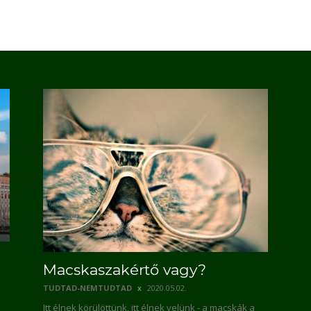
Macskaszakértő vagy?
TUDTAD-NEMTUDTAD
2020.05.02.
Itt élnek körülöttünk, itt élnek velünk - a macskák a