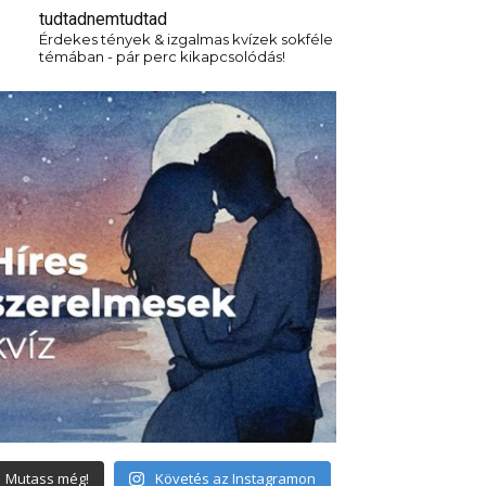
tudtadnemtudtad
Érdekes tények & izgalmas kvízek sokféle
témában - pár perc kikapcsolódás!
Mutass még!
Követés az Instagramon