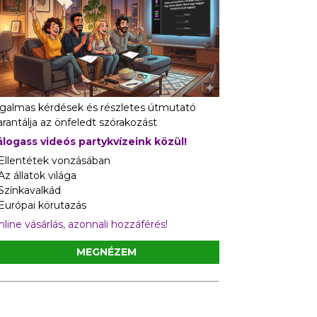
zgalmas kérdések és részletes útmutató
rantálja az önfeledt szórakozást
álogass videós partykvízeink közül!
 Ellentétek vonzásában
Az állatok világa
 Színkavalkád
 Európai körutazás
line vásárlás, azonnali hozzáférés!
MEGNÉZEM