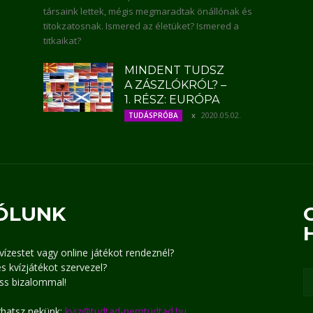
társaink lettek, mégis megmaradtak önállónak és
titokzatosnak. Ismered az életüket? Ismered a
titkaikat?
MINDENT TUDSZ
A ZÁSZLÓKRÓL? –
1. RÉSZ: EURÓPA
2020.05.02.
TUDÁSPRÓBA
ÓLUNK
kvízestet vagy online játékot rendeznél?
s kvízjátékot szervezel?
ss bizalommal!
írhatsz nekünk:
kviz@tudtad-nemtudtad.hu