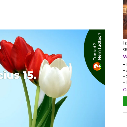
I
ga
V
–
– 
–
–
On