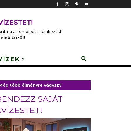
VÍZESTET!
tálja az önfeledt szórakozást!
zeink közül!
VÍZEK
Még több élményre vágysz?
RENDEZZ SAJÁT
KVÍZESTET!