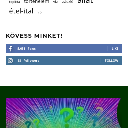
történelem
víz
zászló
toplista
étel-ital
író
KÖVESS MINKET!
5,051
Fans
LIKE
68
Followers
FOLLOW