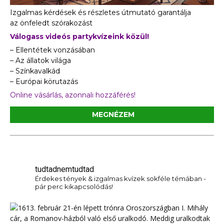
Izgalmas kérdések és részletes útmutató garantálja
az önfeledt szórakozást
Válogass videós partykvízeink közül!
– Ellentétek vonzásában
– Az állatok világa
– Színkavalkád
– Európai körutazás
Online vásárlás, azonnali hozzáférés!
MEGNÉZEM
tudtadnemtudtad
Érdekes tények & izgalmas kvízek sokféle témában -
pár perc kikapcsolódás!