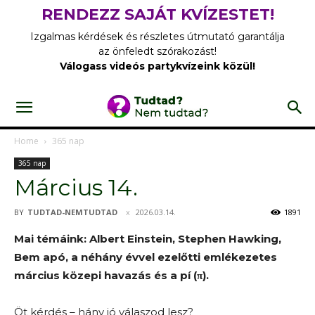
RENDEZZ SAJÁT KVÍZESTET!
Izgalmas kérdések és részletes útmutató garantálja
az önfeledt szórakozást!
Válogass videós partykvízeink közül!
Home
365 nap
365 nap
Március 14.
BY
TUDTAD-NEMTUDTAD
2026.03.14.
1891
Mai témáink: Albert Einstein, Stephen Hawking,
Bem apó, a néhány évvel ezelőtti emlékezetes
március közepi havazás és a pí (π).
Öt kérdés – hány jó válaszod lesz?