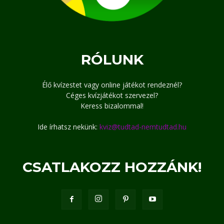
RÓLUNK
Élő kvízestet vagy online játékot rendeznél?
Céges kvízjátékot szervezel?
Keress bizalommal!
Ide írhatsz nekünk:
kviz@tudtad-nemtudtad.hu
CSATLAKOZZ HOZZÁNK!