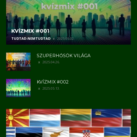
KVÍZMIX #001
TUDTAD-NEMTUDTAD
2025.05.02.
SZUPERHŐSÖK VILÁGA
2025.04.26.
KVÍZMIX #002
2025.05.13.