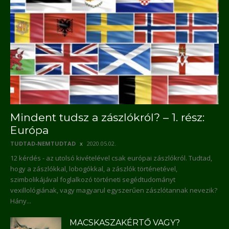
Mindent tudsz a zászlókról? – 1. rész:
Európa
TUDTAD-NEMTUDTAD
2020.05.02.
12 kérdés - az utolsó kivételével csak európai zászlókról. Tudtad,
hogy a zászlókkal, lobogókkal, a zászlók történetével,
szimbolikájával foglalkozó történeti segédtudományt
vexillológiának, vagy magyarul egyszerűen zászlótannak nevezik?
Hány...
MACSKASZAKÉRTŐ VAGY?