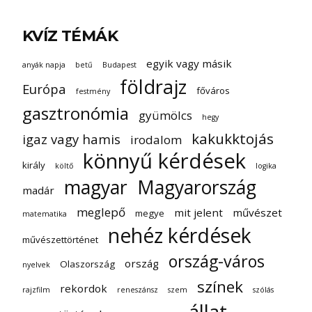
KVÍZ TÉMÁK
egyik vagy másik
anyák napja
betű
Budapest
földrajz
Európa
főváros
festmény
gasztronómia
gyümölcs
hegy
kakukktojás
igaz vagy hamis
irodalom
könnyű kérdések
király
költő
logika
magyar
Magyarország
madár
meglepő
mit jelent
művészet
megye
matematika
nehéz kérdések
művészettörténet
ország-város
ország
Olaszország
nyelvek
színek
rekordok
rajzfilm
reneszánsz
szem
szólás
állat