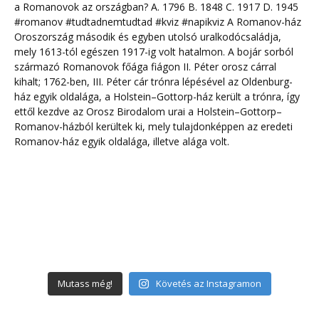
Mutass még!
Követés az Instagramon