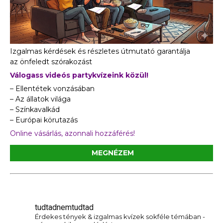
Izgalmas kérdések és részletes útmutató garantálja
az önfeledt szórakozást
Válogass videós partykvízeink közül!
– Ellentétek vonzásában
– Az állatok világa
– Színkavalkád
– Európai körutazás
Online vásárlás, azonnali hozzáférés!
MEGNÉZEM
tudtadnemtudtad
Érdekes tények & izgalmas kvízek sokféle témában -