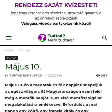
RENDEZZ SAJÁT KVÍZESTET!
Izgalmas kérdések és részletes útmutató garantálja
az önfeledt szórakozást!
Válogass videós partykvízeink közül!
Home
365 nap
365 nap
Május 10.
BY
TUDTAD-NEMTUDTAD
2026.05.10.
2097
Május 10-én a madarak és fák napját ünnepeljük
az egész világon, itt Magyarországon ezen felül
még a mentők napját is, az első mentőszolgálat
megalakulására emlékezve. Évfordulós a mai
napon egy költő, egy francia király és egy