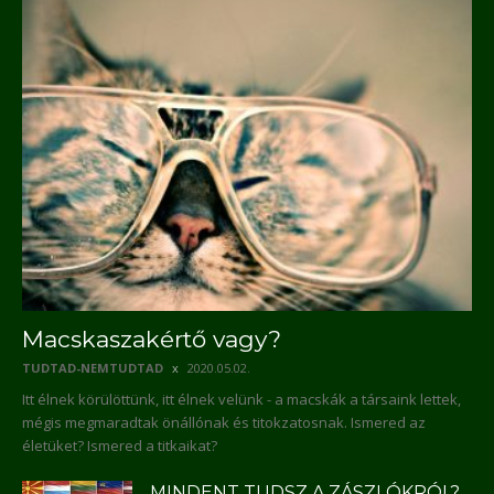
Macskaszakértő vagy?
TUDTAD-NEMTUDTAD
2020.05.02.
Itt élnek körülöttünk, itt élnek velünk - a macskák a társaink lettek,
mégis megmaradtak önállónak és titokzatosnak. Ismered az
életüket? Ismered a titkaikat?
MINDENT TUDSZ A ZÁSZLÓKRÓL?