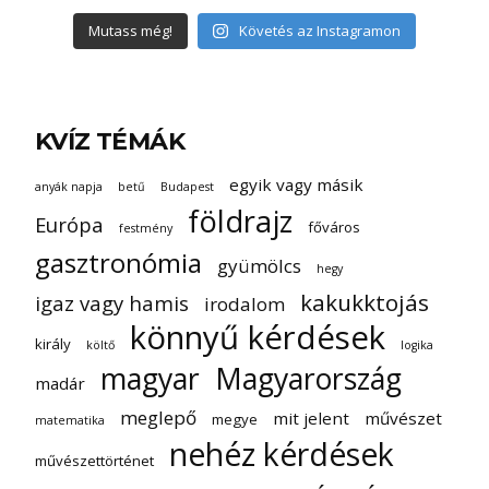
Mutass még!
Követés az Instagramon
KVÍZ TÉMÁK
egyik vagy másik
anyák napja
betű
Budapest
földrajz
Európa
főváros
festmény
gasztronómia
gyümölcs
hegy
kakukktojás
igaz vagy hamis
irodalom
könnyű kérdések
király
költő
logika
magyar
Magyarország
madár
meglepő
mit jelent
művészet
megye
matematika
nehéz kérdések
művészettörténet