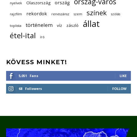
ország-város
ország
Olaszország
nyelvek
színek
rekordok
rajzfilm
reneszánsz
szem
szólás
állat
történelem
víz
zászló
toplista
étel-ital
író
KÖVESS MINKET!
5,051
Fans
LIKE
68
Followers
FOLLOW