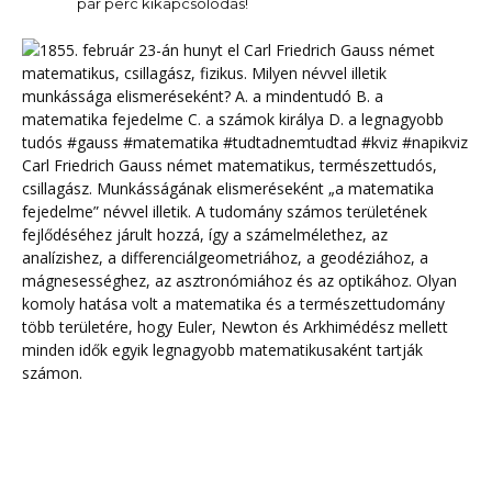
pár perc kikapcsolódás!