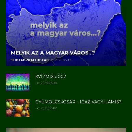
MELYIK AZ A MAGYAR VÁROS…?
TUDTAD-NEMTUDTAD
2025.05.17.
KVÍZMIX #002
2025.05.13.
GYÜMÖLCSKOSÁR – IGAZ VAGY HAMIS?
2025.05.02.