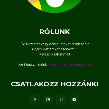
RÓLUNK
Élő kvízestet vagy online játékot rendeznél?
Céges kvízjátékot szervezel?
Keress bizalommal!
Ide írhatsz nekünk:
kviz@tudtad-nemtudtad.hu
CSATLAKOZZ HOZZÁNK!