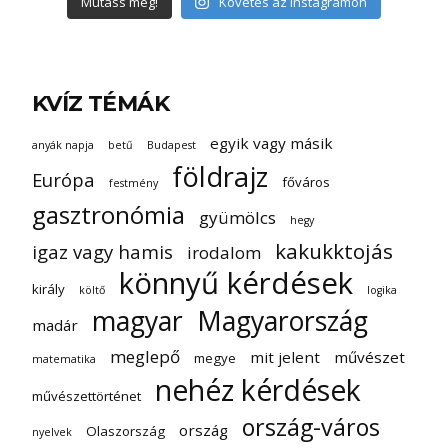
Mutass még!
Követés az Instagramon
KVÍZ TÉMÁK
egyik vagy másik
anyák napja
betű
Budapest
földrajz
Európa
főváros
festmény
gasztronómia
gyümölcs
hegy
kakukktojás
igaz vagy hamis
irodalom
könnyű kérdések
király
költő
logika
magyar
Magyarország
madár
meglepő
mit jelent
művészet
megye
matematika
nehéz kérdések
művészettörténet
ország-város
ország
Olaszország
nyelvek