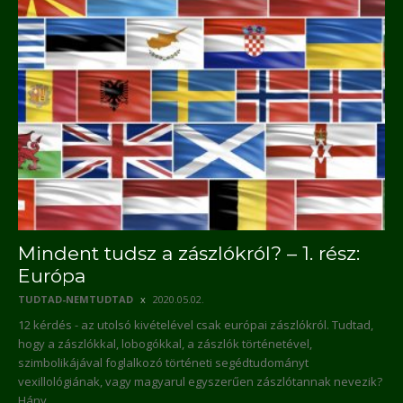
Mindent tudsz a zászlókról? – 1. rész:
Európa
TUDTAD-NEMTUDTAD
2020.05.02.
12 kérdés - az utolsó kivételével csak európai zászlókról. Tudtad,
hogy a zászlókkal, lobogókkal, a zászlók történetével,
szimbolikájával foglalkozó történeti segédtudományt
vexillológiának, vagy magyarul egyszerűen zászlótannak nevezik?
Hány...