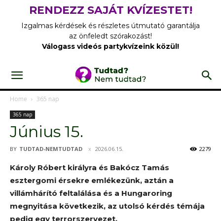
RENDEZZ SAJÁT KVÍZESTET!
Izgalmas kérdések és részletes útmutató garantálja
az önfeledt szórakozást!
Válogass videós partykvízeink közül!
Home
365 nap
365 nap
Június 15.
BY
TUDTAD-NEMTUDTAD
2026.06.15.
2279
Károly Róbert királyra és Bakócz Tamás
esztergomi érsekre emlékezünk, aztán a
villámhárító feltalálása és a Hungaroring
megnyitása következik, az utolsó kérdés témája
pedig egy terrorszervezet.