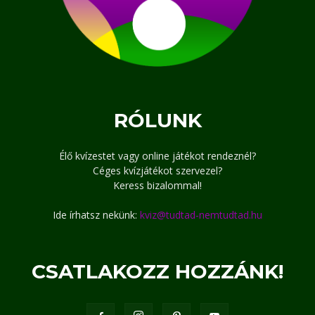
RÓLUNK
Élő kvízestet vagy online játékot rendeznél?
Céges kvízjátékot szervezel?
Keress bizalommal!
Ide írhatsz nekünk:
kviz@tudtad-nemtudtad.hu
CSATLAKOZZ HOZZÁNK!