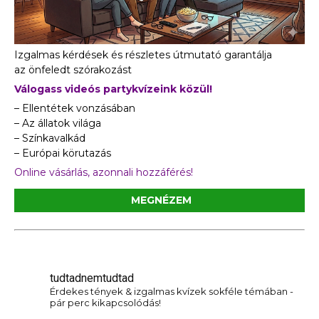
Izgalmas kérdések és részletes útmutató garantálja
az önfeledt szórakozást
Válogass videós partykvízeink közül!
– Ellentétek vonzásában
– Az állatok világa
– Színkavalkád
– Európai körutazás
Online vásárlás, azonnali hozzáférés!
MEGNÉZEM
tudtadnemtudtad
Érdekes tények & izgalmas kvízek sokféle témában -
pár perc kikapcsolódás!