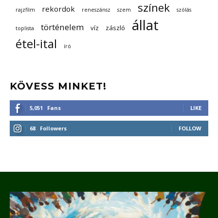
színek
rekordok
rajzfilm
reneszánsz
szem
szólás
állat
történelem
víz
zászló
toplista
étel-ital
író
KÖVESS MINKET!
5,051
Fans
LIKE
68
Followers
FOLLOW