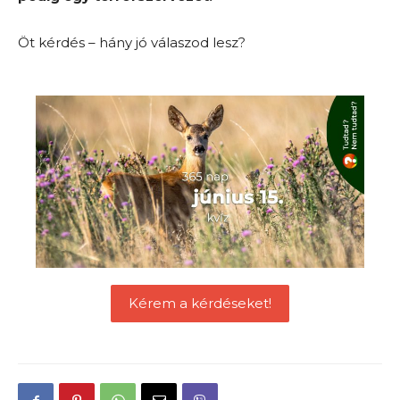
Öt kérdés – hány jó válaszod lesz?
Kérem a kérdéseket!