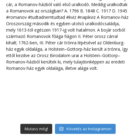
Mutass még!
Követés az Instagramon