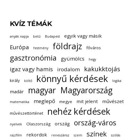
KVÍZ TÉMÁK
egyik vagy másik
anyák napja
betű
Budapest
földrajz
Európa
főváros
festmény
gasztronómia
gyümölcs
hegy
kakukktojás
igaz vagy hamis
irodalom
könnyű kérdések
király
költő
logika
magyar
Magyarország
madár
meglepő
mit jelent
művészet
megye
matematika
nehéz kérdések
művészettörténet
ország-város
ország
Olaszország
nyelvek
színek
rekordok
rajzfilm
reneszánsz
szem
szólás