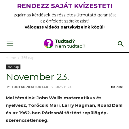
RENDEZZ SAJÁT KVÍZESTET!
Izgalmas kérdések és részletes útmutató garantálja
az önfeledt szórakozást!
Válogass videós partykvízeink közül!
Home
365 nap
365 nap
November 23.
BY
TUDTAD-NEMTUDTAD
2025.11.23.
2048
Mai témáink: John Wallis matematikus és
nyelvész, Törőcsik Mari, Larry Hagman, Roald Dahl
és az 1962-ben Párizsnál történt repülőgép-
szerencsétlenség.