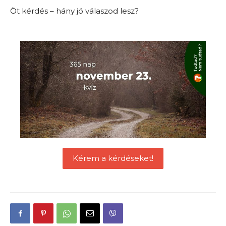
Öt kérdés – hány jó válaszod lesz?
Kérem a kérdéseket!