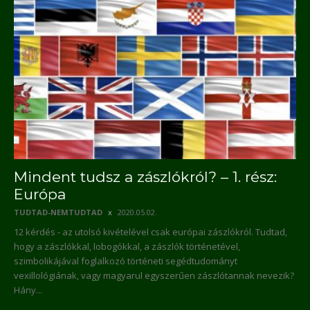
Mindent tudsz a zászlókról? – 1. rész:
Európa
TUDTAD-NEMTUDTAD
2020.05.02.
12 kérdés - az utolsó kivételével csak európai zászlókról. Tudtad,
hogy a zászlókkal, lobogókkal, a zászlók történetével,
szimbolikájával foglalkozó történeti segédtudományt
vexillológiának, vagy magyarul egyszerűen zászlótannak nevezik?
Hány...