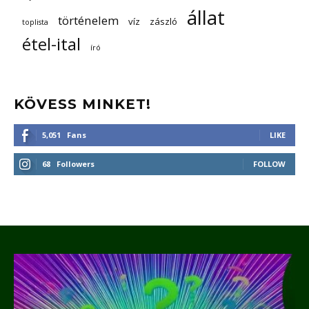
állat
történelem
víz
zászló
toplista
étel-ital
író
KÖVESS MINKET!
5,051
Fans
LIKE
68
Followers
FOLLOW