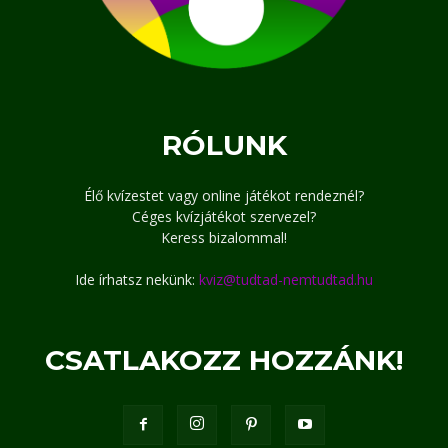
RÓLUNK
Élő kvízestet vagy online játékot rendeznél?
Céges kvízjátékot szervezel?
Keress bizalommal!
Ide írhatsz nekünk:
kviz@tudtad-nemtudtad.hu
CSATLAKOZZ HOZZÁNK!