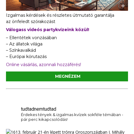
Izgalmas kérdések és részletes útmutató garantálja
az önfeledt szórakozást
Válogass videós partykvízeink közül!
– Ellentétek vonzásában
– Az állatok világa
– Színkavalkád
– Európai körutazás
Online vásárlás, azonnali hozzáférés!
MEGNÉZEM
tudtadnemtudtad
Érdekes tények & izgalmas kvízek sokféle témában -
pár perc kikapcsolódás!