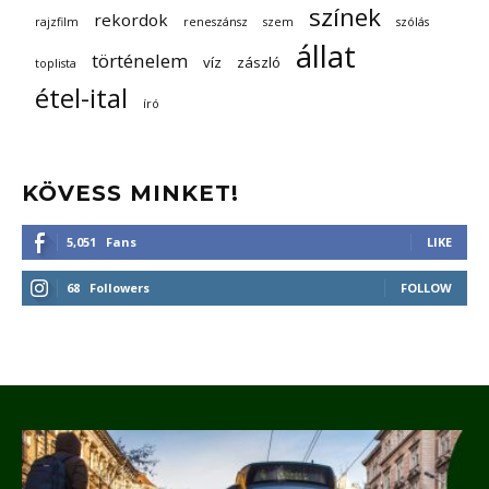
színek
rekordok
rajzfilm
reneszánsz
szem
szólás
állat
történelem
víz
zászló
toplista
étel-ital
író
KÖVESS MINKET!
5,051
Fans
LIKE
68
Followers
FOLLOW