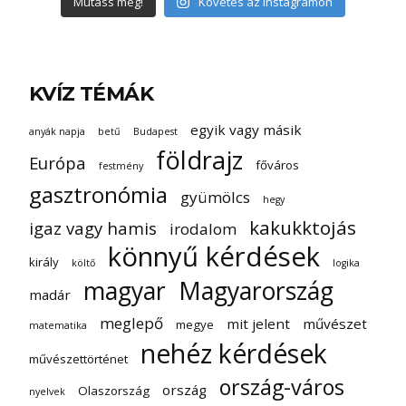
Mutass még!
Követés az Instagramon
KVÍZ TÉMÁK
egyik vagy másik
anyák napja
betű
Budapest
földrajz
Európa
főváros
festmény
gasztronómia
gyümölcs
hegy
kakukktojás
igaz vagy hamis
irodalom
könnyű kérdések
király
költő
logika
magyar
Magyarország
madár
meglepő
mit jelent
művészet
megye
matematika
nehéz kérdések
művészettörténet
ország-város
ország
Olaszország
nyelvek