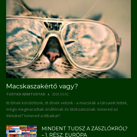
Macskaszakértő vagy?
TUDTAD-NEMTUDTAD
2020.05.02.
Itt élnek körülöttünk, itt élnek velünk - a macskák a társaink lettek,
mégis megmaradtak önállónak és titokzatosnak. Ismered az
életüket? Ismered a titkaikat?
MINDENT TUDSZ A ZÁSZLÓKRÓL?
– 1. RÉSZ: EURÓPA