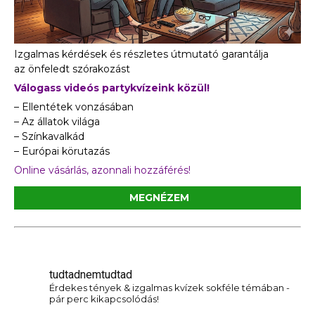
Izgalmas kérdések és részletes útmutató garantálja
az önfeledt szórakozást
Válogass videós partykvízeink közül!
– Ellentétek vonzásában
– Az állatok világa
– Színkavalkád
– Európai körutazás
Online vásárlás, azonnali hozzáférés!
MEGNÉZEM
tudtadnemtudtad
Érdekes tények & izgalmas kvízek sokféle témában -
pár perc kikapcsolódás!