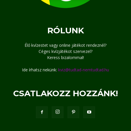
RÓLUNK
Élő kvízestet vagy online játékot rendeznél?
Céges kvízjátékot szervezel?
Keress bizalommal!
Ide írhatsz nekünk:
kviz@tudtad-nemtudtad.hu
CSATLAKOZZ HOZZÁNK!