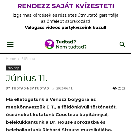
RENDEZZ SAJÁT KVÍZESTET!
Izgalmas kérdések és részletes útmutató garantálja
az önfeledt szórakozást!
Válogass videós partykvízeink közül!
Home
365 nap
365 nap
Június 11.
BY
TUDTAD-NEMTUDTAD
2026.06.11.
2003
Ma ellátogatunk a Vénusz bolygóra és
megkönnyezzük E.T., a földönkívüli történetét,
óceánokat kutatunk Cousteau kapitánnyal,
belekukkantunk a Dr. House sorozatba és
belehallgatunk Richard Strauss muzsikájába.