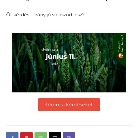
Öt kérdés – hány jó válaszod lesz?
Kérem a kérdéseket!