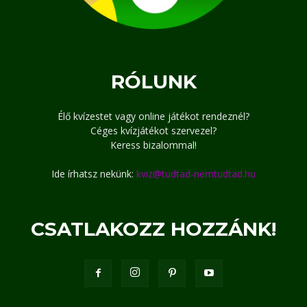
RÓLUNK
Élő kvízestet vagy online játékot rendeznél?
Céges kvízjátékot szervezel?
Keress bizalommal!
Ide írhatsz nekünk:
kviz@tudtad-nemtudtad.hu
CSATLAKOZZ HOZZÁNK!