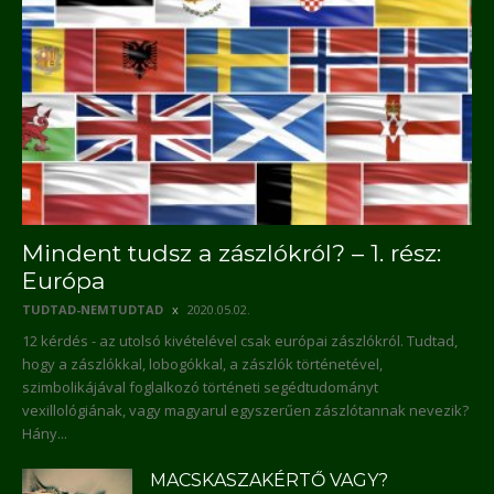
Mindent tudsz a zászlókról? – 1. rész:
Európa
TUDTAD-NEMTUDTAD
2020.05.02.
12 kérdés - az utolsó kivételével csak európai zászlókról. Tudtad,
hogy a zászlókkal, lobogókkal, a zászlók történetével,
szimbolikájával foglalkozó történeti segédtudományt
vexillológiának, vagy magyarul egyszerűen zászlótannak nevezik?
Hány...
MACSKASZAKÉRTŐ VAGY?