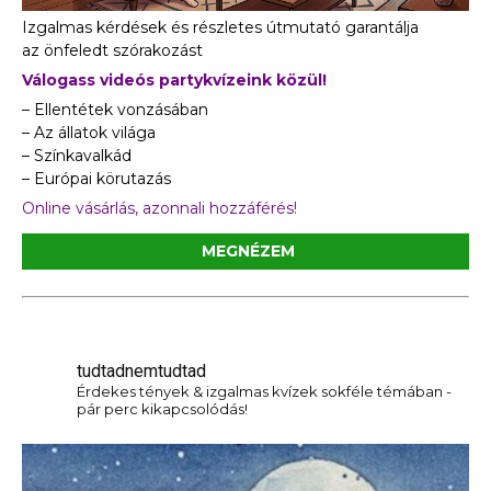
Izgalmas kérdések és részletes útmutató garantálja
az önfeledt szórakozást
Válogass videós partykvízeink közül!
– Ellentétek vonzásában
– Az állatok világa
– Színkavalkád
– Európai körutazás
Online vásárlás, azonnali hozzáférés!
MEGNÉZEM
tudtadnemtudtad
Érdekes tények & izgalmas kvízek sokféle témában -
pár perc kikapcsolódás!