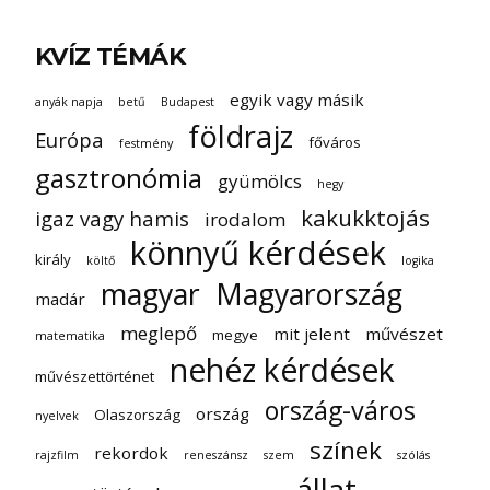
KVÍZ TÉMÁK
egyik vagy másik
anyák napja
betű
Budapest
földrajz
Európa
főváros
festmény
gasztronómia
gyümölcs
hegy
kakukktojás
igaz vagy hamis
irodalom
könnyű kérdések
király
költő
logika
magyar
Magyarország
madár
meglepő
mit jelent
művészet
megye
matematika
nehéz kérdések
művészettörténet
ország-város
ország
Olaszország
nyelvek
színek
rekordok
rajzfilm
reneszánsz
szem
szólás
állat