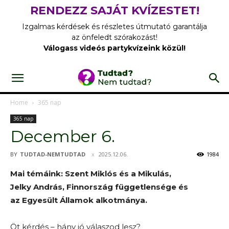
RENDEZZ SAJÁT KVÍZESTET!
Izgalmas kérdések és részletes útmutató garantálja
az önfeledt szórakozást!
Válogass videós partykvízeink közül!
Home
365 nap
365 nap
December 6.
BY
TUDTAD-NEMTUDTAD
2025.12.06.
1984
Mai témáink: Szent Miklós és a Mikulás,
Jelky András, Finnország függetlensége és
az Egyesült Államok alkotmánya.
Öt kérdés – hány jó válaszod lesz?