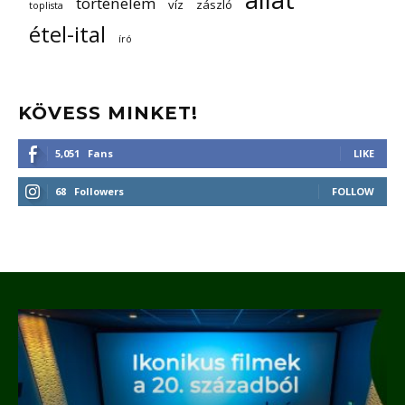
történelem
víz
zászló
toplista
étel-ital
író
KÖVESS MINKET!
5,051
Fans
LIKE
68
Followers
FOLLOW