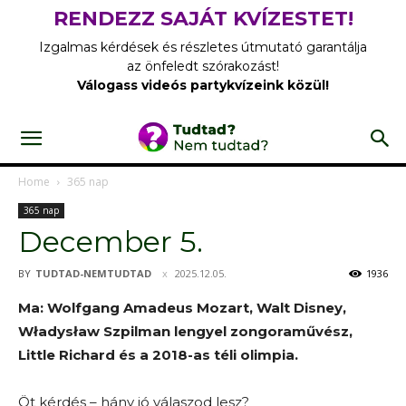
RENDEZZ SAJÁT KVÍZESTET!
Izgalmas kérdések és részletes útmutató garantálja
az önfeledt szórakozást!
Válogass videós partykvízeink közül!
Home
365 nap
365 nap
December 5.
BY
TUDTAD-NEMTUDTAD
2025.12.05.
1936
Ma: Wolfgang Amadeus Mozart, Walt Disney,
Władysław Szpilman lengyel zongoraművész,
Little Richard és a 2018-as téli olimpia.
Öt kérdés – hány jó válaszod lesz?