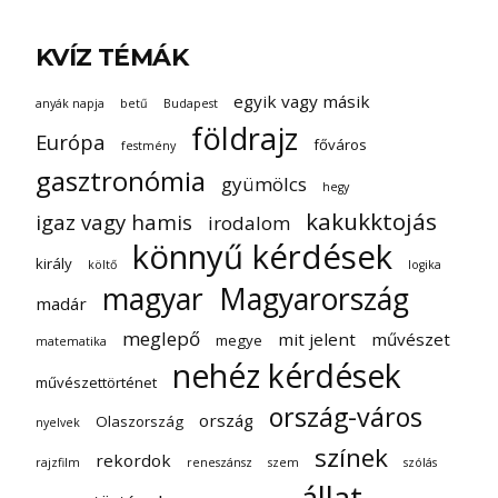
KVÍZ TÉMÁK
egyik vagy másik
anyák napja
betű
Budapest
földrajz
Európa
főváros
festmény
gasztronómia
gyümölcs
hegy
kakukktojás
igaz vagy hamis
irodalom
könnyű kérdések
király
költő
logika
magyar
Magyarország
madár
meglepő
mit jelent
művészet
megye
matematika
nehéz kérdések
művészettörténet
ország-város
ország
Olaszország
nyelvek
színek
rekordok
rajzfilm
reneszánsz
szem
szólás
állat