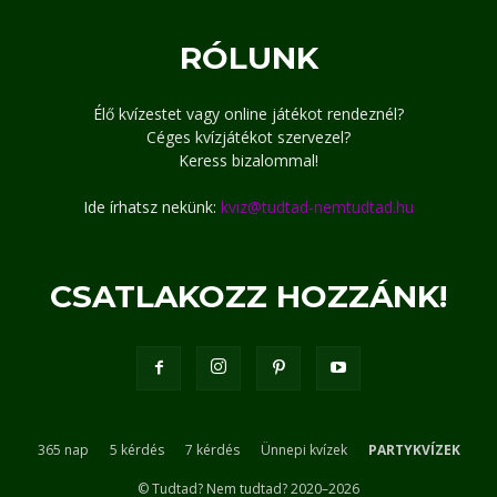
RÓLUNK
Élő kvízestet vagy online játékot rendeznél?
Céges kvízjátékot szervezel?
Keress bizalommal!
Ide írhatsz nekünk:
kviz@tudtad-nemtudtad.hu
CSATLAKOZZ HOZZÁNK!
365 nap
5 kérdés
7 kérdés
Ünnepi kvízek
PARTYKVÍZEK
© Tudtad? Nem tudtad? 2020–2026