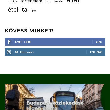
történelem
víz
zászló
toplista
étel-ital
író
KÖVESS MINKET!
5,051
Fans
LIKE
68
Followers
FOLLOW