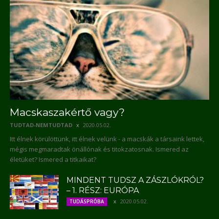
Macskaszakértő vagy?
TUDTAD-NEMTUDTAD
2020.05.02.
Itt élnek körülöttünk, itt élnek velünk - a macskák a társaink lettek,
mégis megmaradtak önállónak és titokzatosnak. Ismered az
életüket? Ismered a titkaikat?
MINDENT TUDSZ A ZÁSZLÓKRÓL?
– 1. RÉSZ: EURÓPA
2020.05.02.
TUDÁSPRÓBA