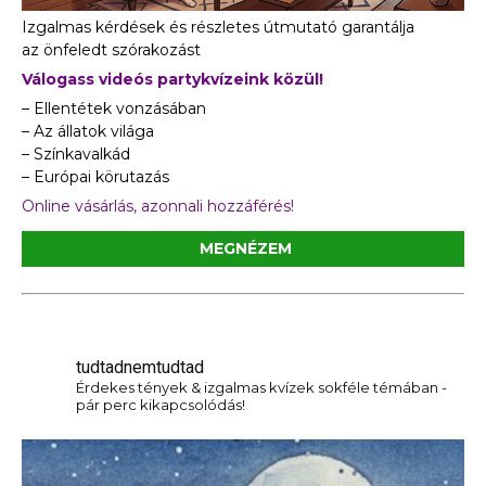
Izgalmas kérdések és részletes útmutató garantálja
az önfeledt szórakozást
Válogass videós partykvízeink közül!
– Ellentétek vonzásában
– Az állatok világa
– Színkavalkád
– Európai körutazás
Online vásárlás, azonnali hozzáférés!
MEGNÉZEM
tudtadnemtudtad
Érdekes tények & izgalmas kvízek sokféle témában -
pár perc kikapcsolódás!