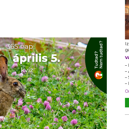
I
ga
V
–
– 
–
–
On