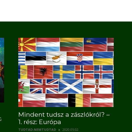
Mindent tudsz a zászlókról? –
G
1. rész: Európa
TUDTAD-NEMTUDTAD
2020.05.02.