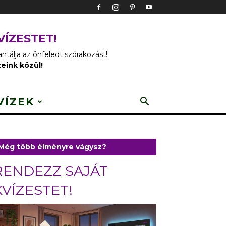
VÍZESTET!
tálja az önfeledt szórakozást!
zeink közül!
VÍZEK
Még több élményre vágysz?
RENDEZZ SAJÁT
KVÍZESTET!