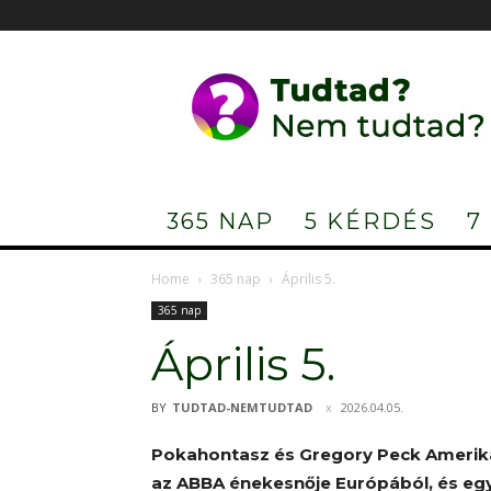
Tudtad?
Nem
tudtad?
365 NAP
5 KÉRDÉS
7
Home
365 nap
Április 5.
365 nap
Április 5.
BY
TUDTAD-NEMTUDTAD
2026.04.05.
Pokahontasz és Gregory Peck Ameriká
az ABBA énekesnője Európából, és egy