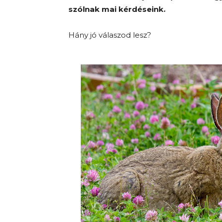
szólnak mai kérdéseink.
Hány jó válaszod lesz?