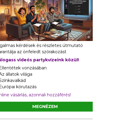
zgalmas kérdések és részletes útmutató
rantálja az önfeledt szórakozást
álogass videós partykvízeink közül!
 Ellentétek vonzásában
Az állatok világa
 Színkavalkád
 Európai körutazás
line vásárlás, azonnali hozzáférés!
MEGNÉZEM