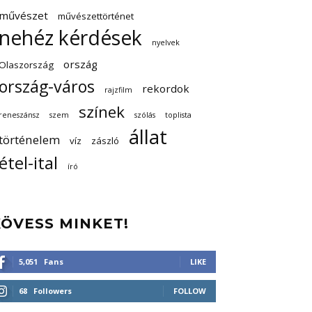
művészet
művészettörténet
nehéz kérdések
nyelvek
ország
Olaszország
ország-város
rekordok
rajzfilm
színek
reneszánsz
szem
szólás
toplista
állat
történelem
víz
zászló
étel-ital
író
KÖVESS MINKET!
5,051
Fans
LIKE
68
Followers
FOLLOW