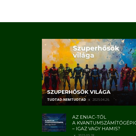
SZUPERHŐSÖK VILÁGA
TUDTAD-NEMTUDTAD
2025.04.26.
AZ ENIAC-TÓL
A KVANTUMSZÁMÍTÓGÉPI
– IGAZ VAGY HAMIS?
2025.05.28.