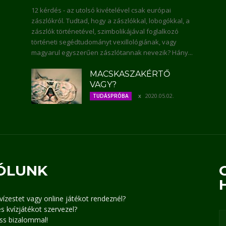
12 kérdés - az utolsó kivételével csak európai
zászlókról. Tudtad, hogy a zászlókkal, lobogókkal, a
zászlók történetével, szimbolikájával foglalkozó
történeti segédtudományt vexillológiának, vagy
magyarul egyszerűen zászlótannak nevezik? Hány...
MACSKASZAKÉRTŐ
VAGY?
2020.05.02.
TUDÁSPRÓBA
ÓLUNK
kvízestet vagy online játékot rendeznél?
s kvízjátékot szervezel?
ss bizalommal!