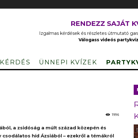
RENDEZZ SAJÁT K
Izgalmas kérdések és részletes útmutató garan
Válogass videós partykví
 KÉRDÉS
ÜNNEPI KVÍZEK
PARTYK
1996
ból, a zsidóság a múlt század közepén és
 csodálatos híd Ázsiából – ezekről a témákról