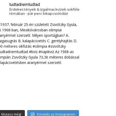
tudtadnemtudtad
Érdekes tények & izgalmas kvízek sokféle
témában - pár perc kikapcsolódás!
Mutass még!
Követés az Instagramon