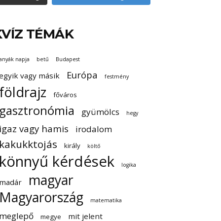
KVÍZ TÉMÁK
anyák napja
betű
Budapest
Európa
egyik vagy másik
festmény
földrajz
főváros
gasztronómia
gyümölcs
hegy
igaz vagy hamis
irodalom
kakukktojás
király
költő
könnyű kérdések
logika
magyar
madár
Magyarország
matematika
meglepő
mit jelent
megye