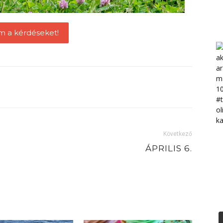
m a kérdéseket!
Következő
ÁPRILIS 6.