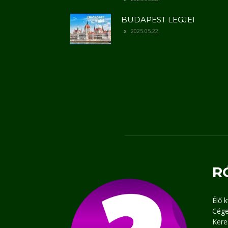
BUDAPEST LEGJEI
2025.05.22.
R
Élő 
Cége
Kere