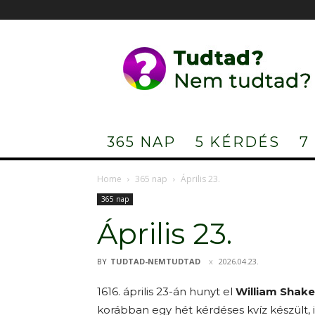
Tudtad?
Nem
tudtad?
365 NAP
5 KÉRDÉS
7
Home
365 nap
Április 23.
365 nap
Április 23.
BY
TUDTAD-NEMTUDTAD
2026.04.23.
1616. április 23-án hunyt el
William Shak
korábban egy hét kérdéses kvíz készült, i