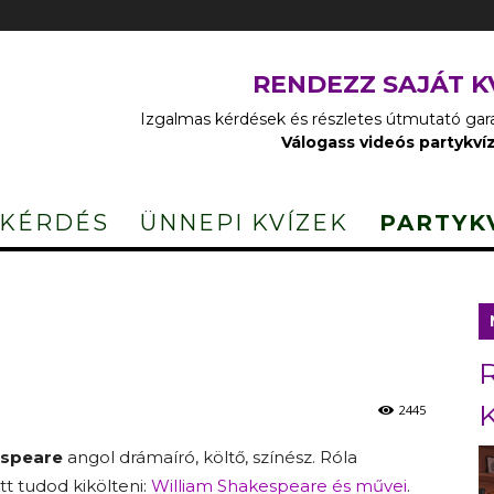
RENDEZZ SAJÁT K
Izgalmas kérdések és részletes útmutató garan
Válogass videós partykví
 KÉRDÉS
ÜNNEPI KVÍZEK
PARTYK
2445
espeare
angol drámaíró, költő, színész. Róla
tt tudod kikölteni:
William Shakespeare és művei
.