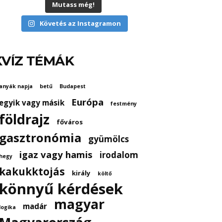
Mutass még!
Követés az Instagramon
KVÍZ TÉMÁK
anyák napja
betű
Budapest
Európa
egyik vagy másik
festmény
földrajz
főváros
gasztronómia
gyümölcs
igaz vagy hamis
irodalom
hegy
kakukktojás
király
költő
könnyű kérdések
magyar
madár
logika