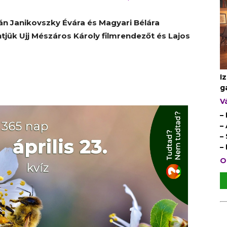
tán Janikovszky Évára és Magyari Bélára
jük Ujj Mészáros Károly filmrendezőt és Lajos
I
g
V
–
–
–
–
O