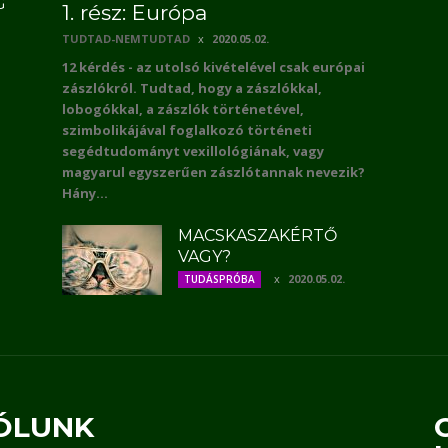
G
1. rész: Európa
TUDTAD-NEMTUDTAD
2020.05.02.
12 kérdés - az utolsó kivételével csak európai
zászlókról. Tudtad, hogy a zászlókkal,
lobogókkal, a zászlók történetével,
szimbolikájával foglalkozó történeti
segédtudományt vexillológiának, vagy
magyarul egyszerűen zászlótannak nevezik?
Hány...
MACSKASZAKÉRTŐ
VAGY?
2020.05.02.
TUDÁSPRÓBA
ÓLUNK