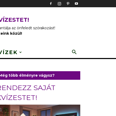
VÍZESTET!
tálja az önfeledt szórakozást!
zeink közül!
VÍZEK
Még több élményre vágysz?
RENDEZZ SAJÁT
KVÍZESTET!