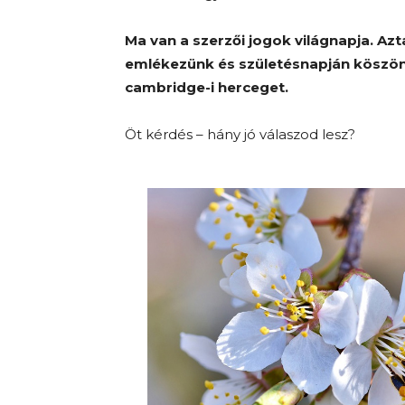
Ma van a szerzői jogok világnapja. Az
emlékezünk és születésnapján köszönt
cambridge-i herceget.
Öt kérdés – hány jó válaszod lesz?