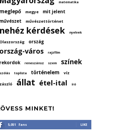
Magyarország
matematika
meglepő
mit jelent
megye
művészet
művészettörténet
nehéz kérdések
nyelvek
ország
Olaszország
ország-város
rajzfilm
színek
rekordok
reneszánsz
szem
történelem
víz
szólás
toplista
állat
étel-ital
zászló
író
KÖVESS MINKET!
5,051
Fans
LIKE