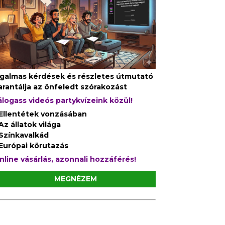
zgalmas kérdések és részletes útmutató
arantálja az önfeledt szórakozást
álogass videós partykvízeink közül!
 Ellentétek vonzásában
 Az állatok világa
 Színkavalkád
 Európai körutazás
nline vásárlás, azonnali hozzáférés!
MEGNÉZEM