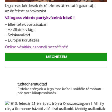
Izgalmas kérdések és részletes útmutató garantálja
az önfeledt szórakozást
Válogass videós partykvízeink közül!
– Ellentétek vonzásában
– Az állatok világa
– Színkavalkád
– Európai körutazás
Online vásárlás, azonnali hozzáférés!
MEGNÉZEM
tudtadnemtudtad
Érdekes tények & izgalmas kvízek sokféle témában -
pár perc kikapcsolódás!