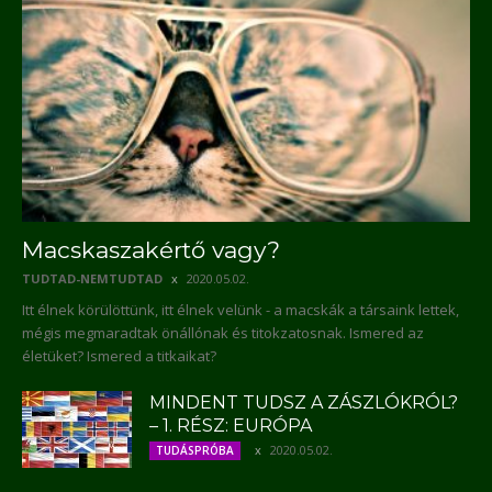
Macskaszakértő vagy?
TUDTAD-NEMTUDTAD
2020.05.02.
Itt élnek körülöttünk, itt élnek velünk - a macskák a társaink lettek,
mégis megmaradtak önállónak és titokzatosnak. Ismered az
életüket? Ismered a titkaikat?
MINDENT TUDSZ A ZÁSZLÓKRÓL?
– 1. RÉSZ: EURÓPA
2020.05.02.
TUDÁSPRÓBA