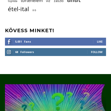
történelem
víz
zászló
toplista
étel-ital
író
KÖVESS MINKET!
5,051
Fans
LIKE
68
Followers
FOLLOW