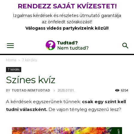
RENDEZZ SAJÁT KVÍZESTET!
Izgalmas kérdések és részletes útmutató garantálja
az önfeledt szórakozást!
Válogass videós partykvízeink közül!
Home
7 kérdés
7 kérdés
Színes kvíz
BY
TUDTAD-NEMTUDTAD
2020.07.01.
6354
A kérdések egyszerűnek tűnnek:
csak egy színt kell
tudni válaszként.
De vajon tényleg egyszerű lesz?