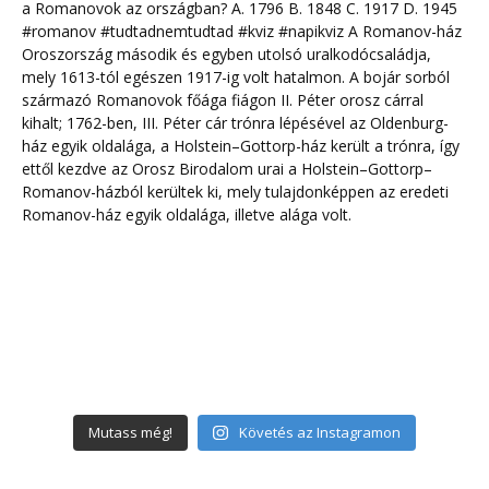
Mutass még!
Követés az Instagramon