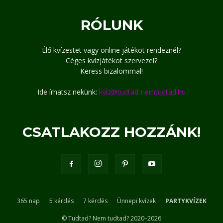
RÓLUNK
Élő kvízestet vagy online játékot rendeznél?
Céges kvízjátékot szervezel?
Keress bizalommal!
Ide írhatsz nekünk:
kviz@tudtad-nemtudtad.hu
CSATLAKOZZ HOZZÁNK!
365 nap
5 kérdés
7 kérdés
Ünnepi kvízek
PARTYKVÍZEK
© Tudtad? Nem tudtad? 2020–2026