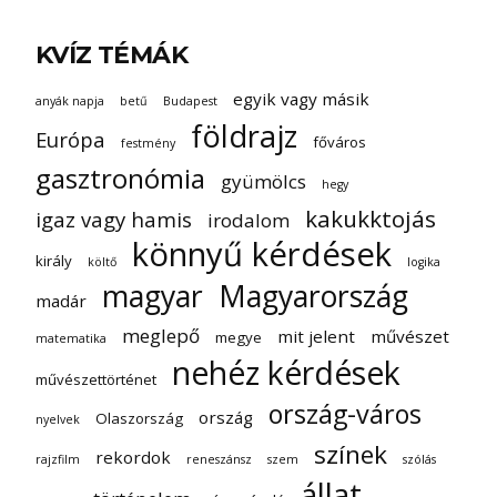
KVÍZ TÉMÁK
egyik vagy másik
anyák napja
betű
Budapest
földrajz
Európa
főváros
festmény
gasztronómia
gyümölcs
hegy
kakukktojás
igaz vagy hamis
irodalom
könnyű kérdések
király
költő
logika
magyar
Magyarország
madár
meglepő
mit jelent
művészet
megye
matematika
nehéz kérdések
művészettörténet
ország-város
ország
Olaszország
nyelvek
színek
rekordok
rajzfilm
reneszánsz
szem
szólás
állat