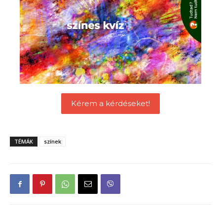
Kérem a kérdéseket!
TÉMÁK
színek