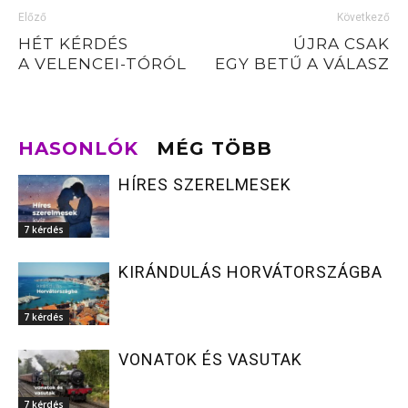
Előző
Következő
HÉT KÉRDÉS
ÚJRA CSAK
A VELENCEI-TÓRÓL
EGY BETŰ A VÁLASZ
HASONLÓK
MÉG TÖBB
HÍRES SZERELMESEK
7 kérdés
KIRÁNDULÁS HORVÁTORSZÁGBA
7 kérdés
VONATOK ÉS VASUTAK
7 kérdés