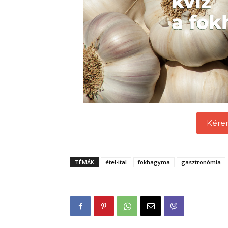
Kére
TÉMÁK
étel-ital
fokhagyma
gasztronómia