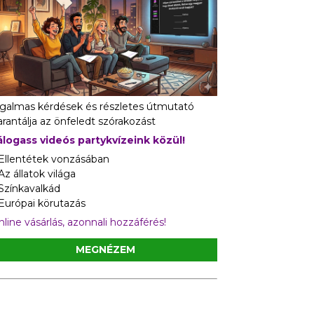
zgalmas kérdések és részletes útmutató
rantálja az önfeledt szórakozást
álogass videós partykvízeink közül!
 Ellentétek vonzásában
Az állatok világa
 Színkavalkád
 Európai körutazás
line vásárlás, azonnali hozzáférés!
MEGNÉZEM