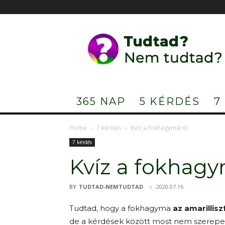
Tudtad?
Nem
tudtad?
365 NAP
5 KÉRDÉS
7
Home
7 kérdés
Kvíz a fokhagymáról
7 kérdés
Kvíz a fokhagy
BY
TUDTAD-NEMTUDTAD
2020.07.16.
Tudtad, hogy a fokhagyma
az amarillisz
de a kérdések között most nem szerepe