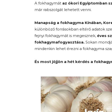
A fokhagymát
az ókori Egyiptomban sz
már rabszolgát lehetett venni.
Manapság a fokhagyma Kínában, Kore
különböző forrásokban eltérő adatok sze
fejnyi fokhagymát is megesznek,
éves sz
fokhagymafogyasztása.
Sokan mondják,
mindenkin lehet érezni a fokhagyma szagá
És most jöjjön a hét kérdés a fokhagy