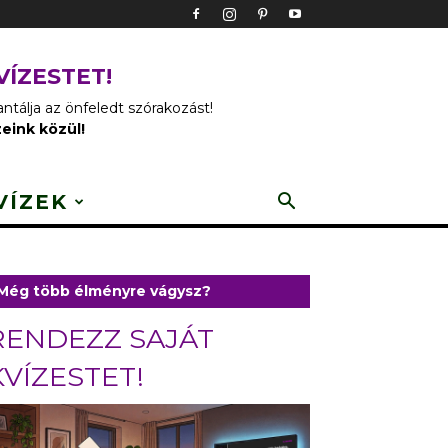
VÍZESTET!
tálja az önfeledt szórakozást!
zeink közül!
VÍZEK
Még több élményre vágysz?
RENDEZZ SAJÁT
KVÍZESTET!