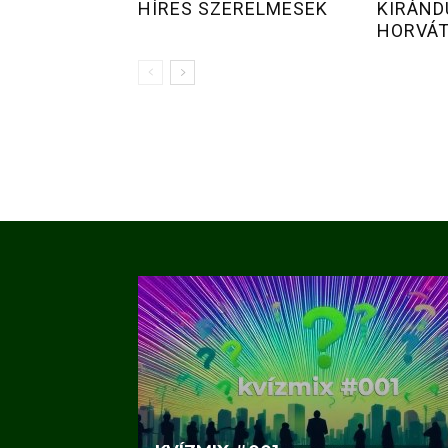
HÍRES SZERELMESEK
KIRÁND
HORVÁ