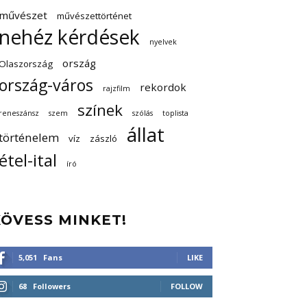
művészet
művészettörténet
nehéz kérdések
nyelvek
ország
Olaszország
ország-város
rekordok
rajzfilm
színek
reneszánsz
szem
szólás
toplista
állat
történelem
víz
zászló
étel-ital
író
KÖVESS MINKET!
5,051
Fans
LIKE
68
Followers
FOLLOW