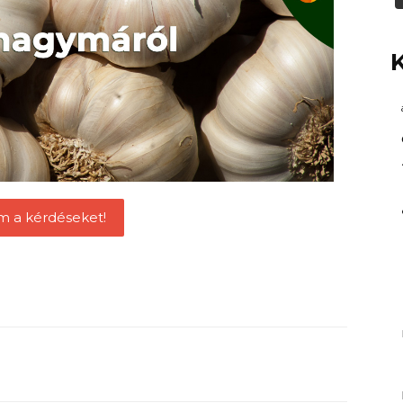
m a kérdéseket!