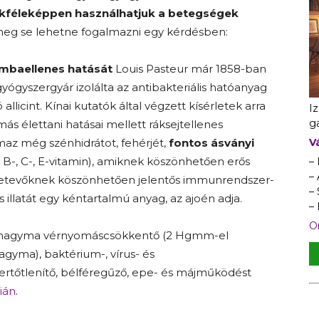
okféleképpen használhatjuk a betegségek
meg se lehetne fogalmazni egy kérdésben:
ombaellenes hatását
Louis Pasteur már 1858-ban
gyógyszergyár izolálta az antibakteriális hatóanyag
ó allicint. Kínai kutatók által végzett kísérletek arra
I
ga
ás élettani hatásai mellett ráksejtellenes
V
lmaz még szénhidrátot, fehérjét,
fontos ásványi
, B-, C-, E-vitamin), amiknek köszönhetően erős
–
– 
sszetevőknek köszönhetően jelentős immunrendszer-
–
s illatát egy kéntartalmú anyag, az ajoén adja.
–
On
okhagyma vérnyomáscsökkentő (2 Hgmm-el
gyma), baktérium-, vírus- és
ertőtlenítő, bélféregűző, epe- és májműködést
ián
.