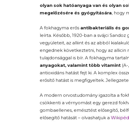
olyan sok hatóanyaga van és olyan s
megelőzésére és gyógyítására
, hogy 
A fokhagyma erős
antibakteriális és g
leírta. Később, 1920-ban a svájci Sandoz 
vegyületeit, az alliint és az abból kialakul
engednek következtetni, hogy az allicin m
tulajdonsággal is bír. A fokhagyma tarta
anyagokat, valamint több vitamint
(A-
antioxidáns hatást fejt ki. A komplex ö
erősítő hatást is megfigyeltek. Jellegzete
A modern orvostudomány igazolta a f
csökkenti a vérnyomást egy gerezd fokha
gombaellenes, emésztést elősegítő, bélf
elősegítő hatását – olvashatjuk a
Wikipéd