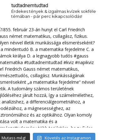
tudtadnemtudtad
Érdekes tények & izgalmas kvízek sokféle
témában - pár perc kikapcsolódás!
Mutass még!
Követés az Instagramon