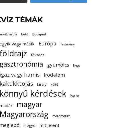
KVÍZ TÉMÁK
anyák napja
betű
Budapest
Európa
egyik vagy másik
festmény
földrajz
főváros
gasztronómia
gyümölcs
hegy
igaz vagy hamis
irodalom
kakukktojás
király
költő
könnyű kérdések
logika
magyar
madár
Magyarország
matematika
meglepő
mit jelent
megye