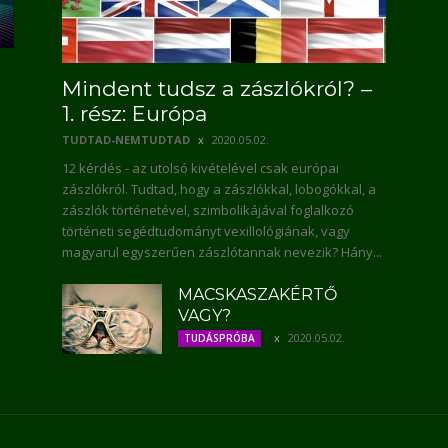
Mindent tudsz a zászlókról? –
1. rész: Európa
TUDTAD-NEMTUDTAD
2020.05.02.
12 kérdés - az utolsó kivételével csak európai
zászlókról. Tudtad, hogy a zászlókkal, lobogókkal, a
zászlók történetével, szimbolikájával foglalkozó
történeti segédtudományt vexillológiának, vagy
magyarul egyszerűen zászlótannak nevezik? Hány...
MACSKASZAKÉRTŐ
VAGY?
2020.05.02.
TUDÁSPRÓBA