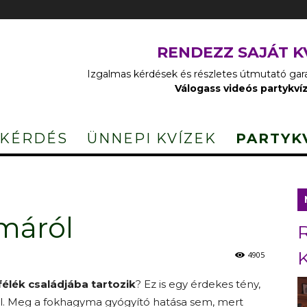
RENDEZZ SAJÁT K
Izgalmas kérdések és részletes útmutató garan
Válogass videós partykví
 KÉRDÉS
ÜNNEPI KVÍZEK
PARTYK
máról
4905
félék családjába tartozik
? Ez is egy érdekes tény,
l. Meg a fokhagyma gyógyító hatása sem, mert