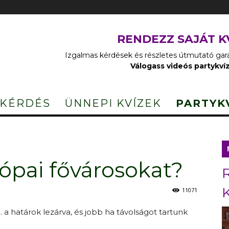
RENDEZZ SAJÁT K
Izgalmas kérdések és részletes útmutató garan
Válogass videós partykví
 KÉRDÉS
ÜNNEPI KVÍZEK
PARTYK
ópai fővárosokat?
11071
 határok lezárva, és jobb ha távolságot tartunk