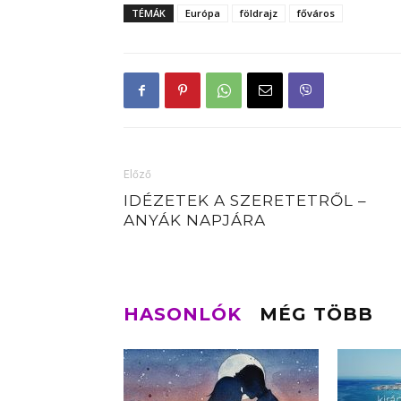
TÉMÁK
Európa
földrajz
főváros
Előző
IDÉZETEK A SZERETETRŐL –
ANYÁK NAPJÁRA
HASONLÓK
MÉG TÖBB