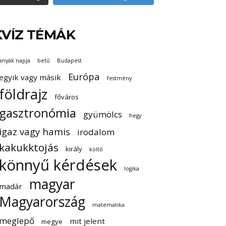
KVÍZ TÉMÁK
anyák napja
betű
Budapest
Európa
egyik vagy másik
festmény
földrajz
főváros
gasztronómia
gyümölcs
hegy
igaz vagy hamis
irodalom
kakukktojás
király
költő
könnyű kérdések
logika
magyar
madár
Magyarország
matematika
meglepő
mit jelent
megye