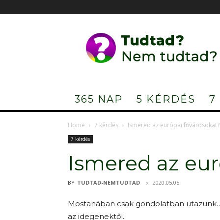
Tudtad?
Nem
tudtad?
365 NAP
5 KÉRDÉS
7
Home
7 kérdés
Ismered az európai fővárosokat?
7 kérdés
Ismered az eur
BY
TUDTAD-NEMTUDTAD
2020.05.05.
Mostanában csak gondolatban utazunk… a
az idegenektől.