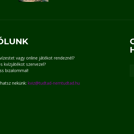
ÓLUNK
kvízestet vagy online játékot rendeznél?
s kvízjátékot szervezel?
ss bizalommal!
írhatsz nekünk:
kviz@tudtad-nemtudtad.hu