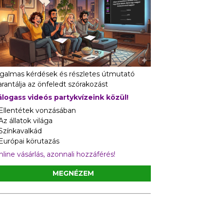
zgalmas kérdések és részletes útmutató
rantálja az önfeledt szórakozást
álogass videós partykvízeink közül!
 Ellentétek vonzásában
Az állatok világa
 Színkavalkád
 Európai körutazás
line vásárlás, azonnali hozzáférés!
MEGNÉZEM