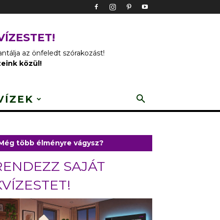
VÍZESTET!
tálja az önfeledt szórakozást!
zeink közül!
VÍZEK
Még több élményre vágysz?
RENDEZZ SAJÁT
KVÍZESTET!