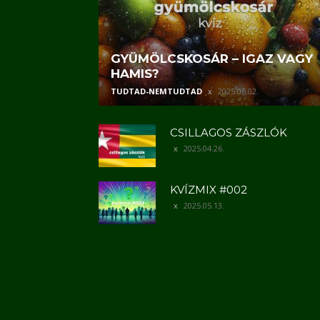
GYÜMÖLCSKOSÁR – IGAZ VAGY
HAMIS?
TUDTAD-NEMTUDTAD
2025.05.02.
CSILLAGOS ZÁSZLÓK
2025.04.26.
KVÍZMIX #002
2025.05.13.