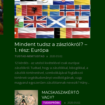
Mindent tudsz a zászlókról? –
1. rész: Európa
TUDTAD-NEMTUDTAD
2020.05.02.
12 kérdés - az utolsó kivételével csak európai
zászlókról. Tudtad, hogy a zászlókkal, lobogókkal, a
zászlók történetével, szimbolikájával foglalkozó
történeti segédtudományt vexillológiának, vagy
magyarul egyszerűen zászlótannak nevezik? Hány...
MACSKASZAKÉRTŐ
VAGY?
2020.05.02.
TUDÁSPRÓBA