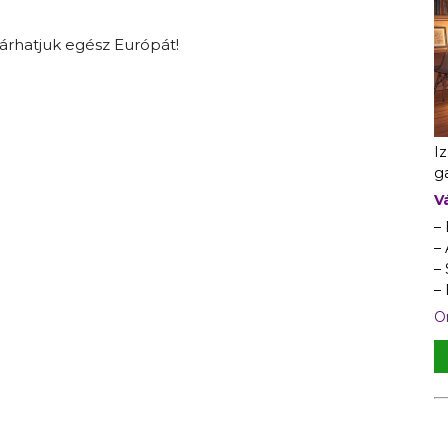
ejárhatjuk egész Európát!
I
ga
V
–
– 
–
–
On