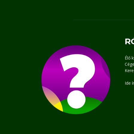
R
Élő 
Cége
Kere
Ide 