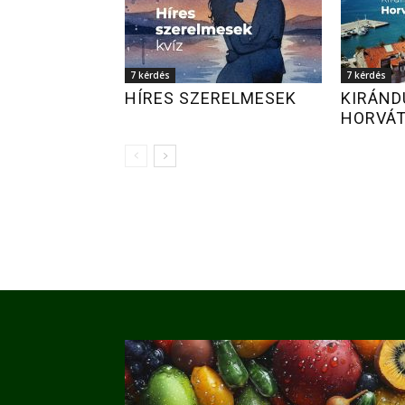
7 kérdés
7 kérdés
HÍRES SZERELMESEK
KIRÁND
HORVÁ