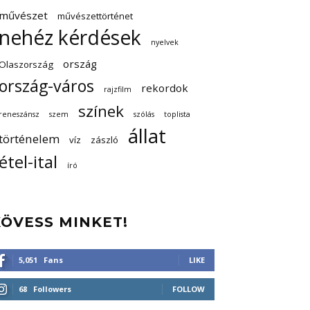
művészet
művészettörténet
nehéz kérdések
nyelvek
ország
Olaszország
ország-város
rekordok
rajzfilm
színek
reneszánsz
szem
szólás
toplista
állat
történelem
víz
zászló
étel-ital
író
KÖVESS MINKET!
5,051
Fans
LIKE
68
Followers
FOLLOW