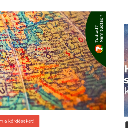
m a kérdéseket!