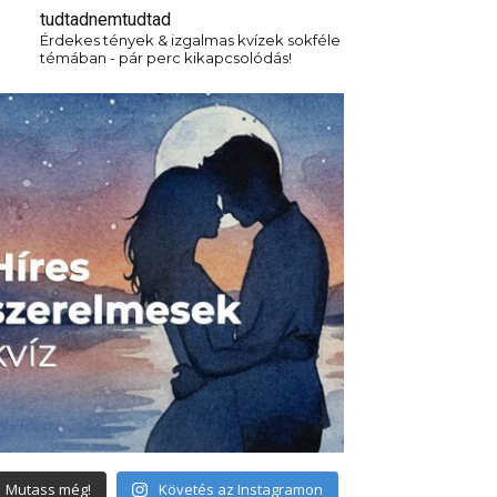
tudtadnemtudtad
Érdekes tények & izgalmas kvízek sokféle
témában - pár perc kikapcsolódás!
Mutass még!
Követés az Instagramon