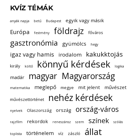
KVÍZ TÉMÁK
egyik vagy másik
anyák napja
betű
Budapest
földrajz
Európa
főváros
festmény
gasztronómia
gyümölcs
hegy
kakukktojás
igaz vagy hamis
irodalom
könnyű kérdések
király
költő
logika
magyar
Magyarország
madár
meglepő
mit jelent
művészet
megye
matematika
nehéz kérdések
művészettörténet
ország-város
ország
Olaszország
nyelvek
színek
rekordok
rajzfilm
reneszánsz
szem
szólás
állat
történelem
víz
zászló
toplista