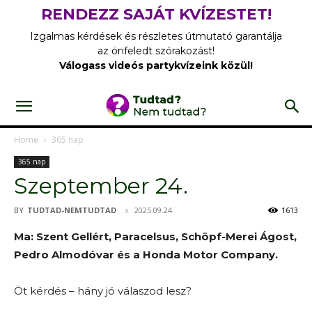
RENDEZZ SAJÁT KVÍZESTET!
Izgalmas kérdések és részletes útmutató garantálja
az önfeledt szórakozást!
Válogass videós partykvízeink közül!
Home
365 nap
365 nap
Szeptember 24.
BY
TUDTAD-NEMTUDTAD
2025.09.24.
1613
Ma: Szent Gellért, Paracelsus, Schöpf-Merei Ágost,
Pedro Almodóvar és a Honda Motor Company.
Öt kérdés – hány jó válaszod lesz?