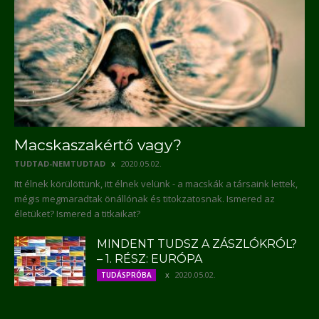
Macskaszakértő vagy?
TUDTAD-NEMTUDTAD
2020.05.02.
Itt élnek körülöttünk, itt élnek velünk - a macskák a társaink lettek,
mégis megmaradtak önállónak és titokzatosnak. Ismered az
életüket? Ismered a titkaikat?
MINDENT TUDSZ A ZÁSZLÓKRÓL?
– 1. RÉSZ: EURÓPA
2020.05.02.
TUDÁSPRÓBA