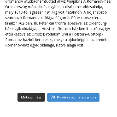
Mutass még!
Követés az Instagramon