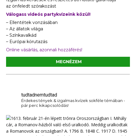
az önfeledt szórakozást
Válogass videós partykvízeink közül!
– Ellentétek vonzásában
– Az állatok világa
– Színkavalkád
– Európai körutazás
Online vásárlás, azonnali hozzáférés!
MEGNÉZEM
tudtadnemtudtad
Érdekes tények & izgalmas kvízek sokféle témában -
pár perc kikapcsolódás!