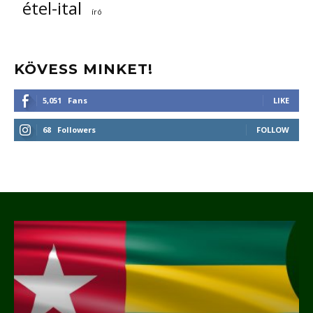
étel-ital
író
KÖVESS MINKET!
5,051
Fans
LIKE
68
Followers
FOLLOW