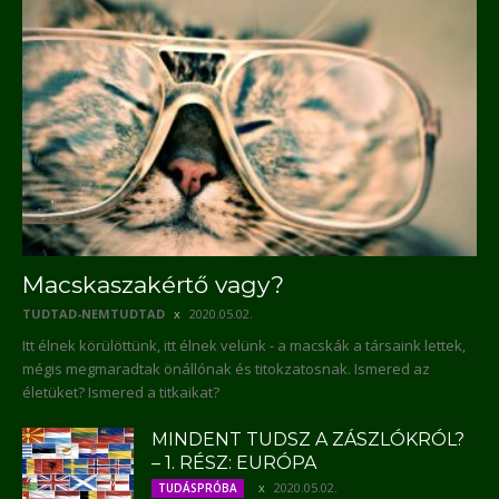
Macskaszakértő vagy?
TUDTAD-NEMTUDTAD
2020.05.02.
Itt élnek körülöttünk, itt élnek velünk - a macskák a társaink lettek,
mégis megmaradtak önállónak és titokzatosnak. Ismered az
életüket? Ismered a titkaikat?
MINDENT TUDSZ A ZÁSZLÓKRÓL?
– 1. RÉSZ: EURÓPA
2020.05.02.
TUDÁSPRÓBA