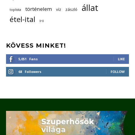
állat
történelem
víz
zászló
toplista
étel-ital
író
KÖVESS MINKET!
5,051
Fans
LIKE
68
Followers
FOLLOW