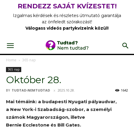
RENDEZZ SAJÁT KVÍZESTET!
Izgalmas kérdések és részletes útmutató garantálja
az önfeledt szórakozást!
Válogass videós partykvízeink közül!
Home
365 nap
365 nap
Október 28.
BY
TUDTAD-NEMTUDTAD
2025.10.28.
1642
Mai témáink: a budapesti Nyugati pályaudvar,
a New York-i Szabadság-szobor, a személyi
számok Magyarországon, illetve
Bernie Ecclestone és Bill Gates.