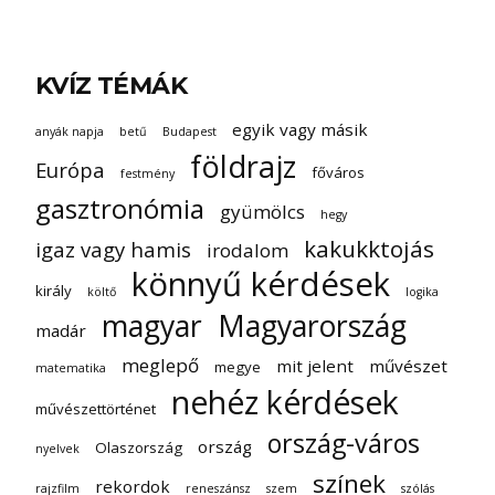
KVÍZ TÉMÁK
egyik vagy másik
anyák napja
betű
Budapest
földrajz
Európa
főváros
festmény
gasztronómia
gyümölcs
hegy
kakukktojás
igaz vagy hamis
irodalom
könnyű kérdések
király
költő
logika
magyar
Magyarország
madár
meglepő
mit jelent
művészet
megye
matematika
nehéz kérdések
művészettörténet
ország-város
ország
Olaszország
nyelvek
színek
rekordok
rajzfilm
reneszánsz
szem
szólás