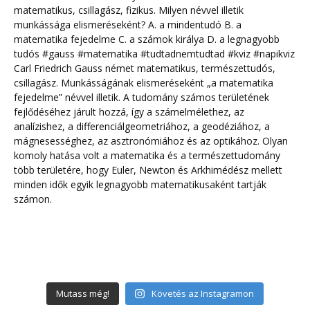
Mutass még!
Követés az Instagramon