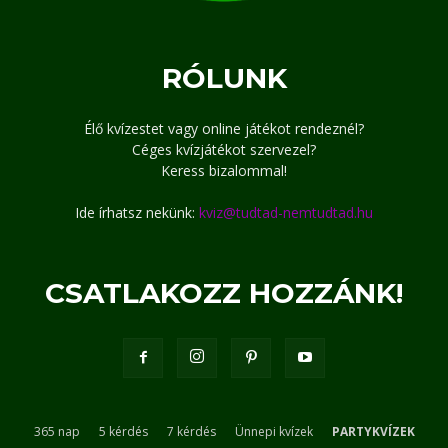
RÓLUNK
Élő kvízestet vagy online játékot rendeznél?
Céges kvízjátékot szervezel?
Keress bizalommal!
Ide írhatsz nekünk:
kviz@tudtad-nemtudtad.hu
CSATLAKOZZ HOZZÁNK!
365 nap
5 kérdés
7 kérdés
Ünnepi kvízek
PARTYKVÍZEK