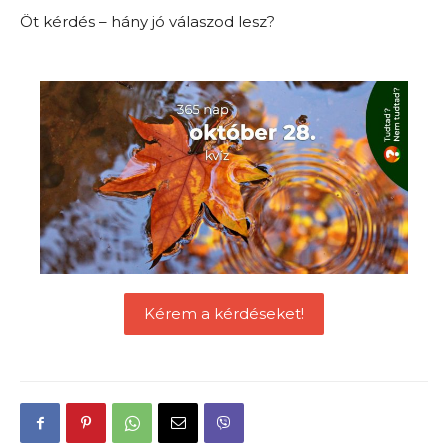
Öt kérdés – hány jó válaszod lesz?
Kérem a kérdéseket!