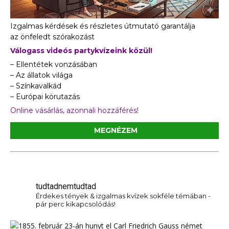
Izgalmas kérdések és részletes útmutató garantálja
az önfeledt szórakozást
Válogass videós partykvízeink közül!
– Ellentétek vonzásában
– Az állatok világa
– Színkavalkád
– Európai körutazás
Online vásárlás, azonnali hozzáférés!
MEGNÉZEM
tudtadnemtudtad
Érdekes tények & izgalmas kvízek sokféle témában -
pár perc kikapcsolódás!